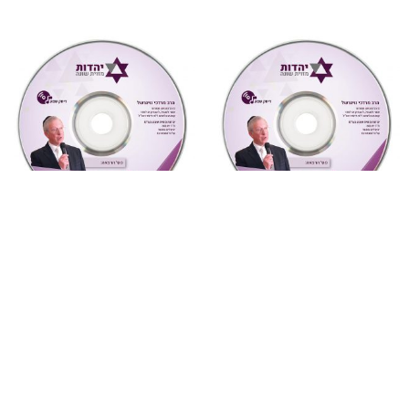
מעגל השנה
,
ספירת העומר
,
שמע
מחשבה ואקטואליה
,
שמע
458רבי עקיבא ספירת העומר
4 חטא העגל ואנחנו