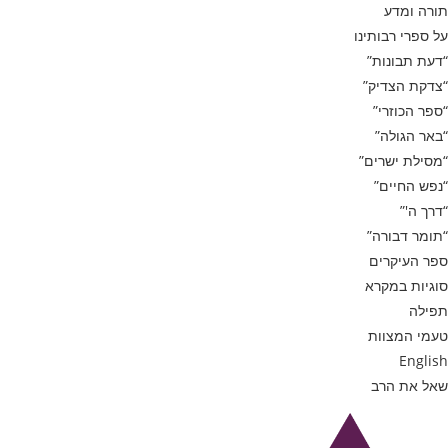
תורה ומדע
על ספרי רבותינו
“דעת תבונות”
“צדקת הצדיק”
“ספר הכוזרי”
“באר הגולה”
“מסילת ישרים”
“נפש החיים”
“דרך ה'”
“תומר דבורה”
ספר העיקרים
סוגיות במקרא
תפילה
טעמי המצוות
English
שאל את הרב