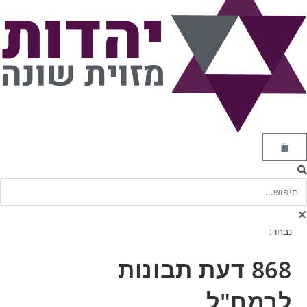
נבחר:
868 דעת תבונות
לרמח"ל…