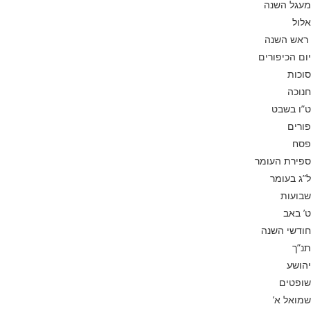
מעגל השנה
אלול
ראש השנה
יום הכיפורים
סוכות
חנוכה
ט”ו בשבט
פורים
פסח
ספירת העומר
ל”ג בעומר
שבועות
ט’ באב
חודשי השנה
תנ”ך
יהושע
שופטים
שמואל א’