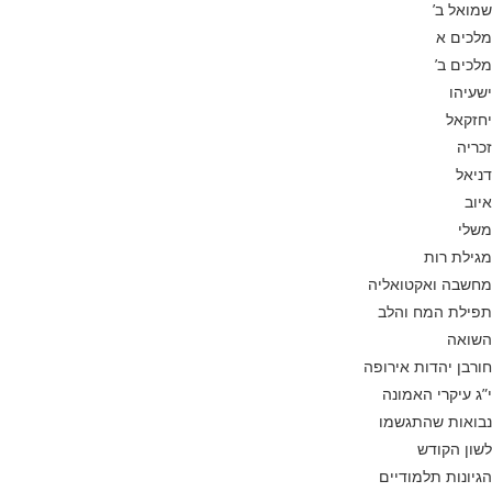
שמואל ב’
מלכים א
מלכים ב’
ישעיהו
יחזקאל
זכריה
דניאל
איוב
משלי
מגילת רות
מחשבה ואקטואליה
תפילת המח והלב
השואה
חורבן יהדות אירופה
י”ג עיקרי האמונה
נבואות שהתגשמו
לשון הקודש
הגיונות תלמודיים