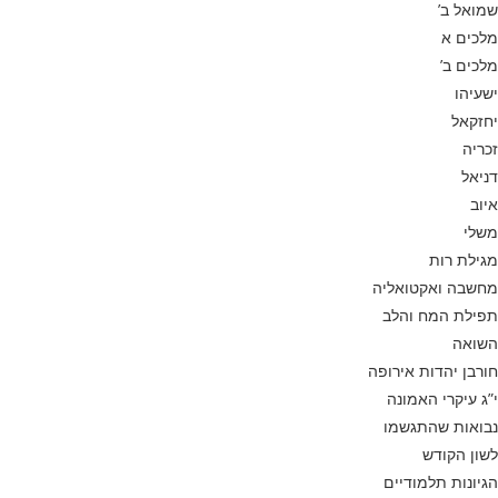
שמואל ב’
מלכים א
מלכים ב’
ישעיהו
יחזקאל
זכריה
דניאל
איוב
משלי
מגילת רות
מחשבה ואקטואליה
תפילת המח והלב
השואה
חורבן יהדות אירופה
י”ג עיקרי האמונה
נבואות שהתגשמו
לשון הקודש
הגיונות תלמודיים