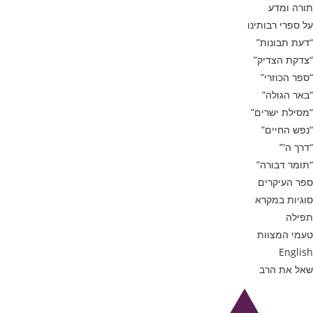
תורה ומדע
על ספרי רבותינו
“דעת תבונות”
“צדקת הצדיק”
“ספר הכוזרי”
“באר הגולה”
“מסילת ישרים”
“נפש החיים”
“דרך ה'”
“תומר דבורה”
ספר העיקרים
סוגיות במקרא
תפילה
טעמי המצוות
English
שאל את הרב