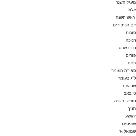
מעגל השנה
אלול
ראש השנה
יום הכיפורים
סוכות
חנוכה
ט”ו בשבט
פורים
פסח
ספירת העומר
ל”ג בעומר
שבועות
ט’ באב
חודשי השנה
תנ”ך
יהושע
שופטים
שמואל א’