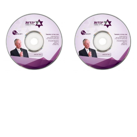
"דעת תבונות"
,
על ספרי רבותינו
,
מחשבה ואקטואליה
,
שמע
שמע
4 חטא העגל ואנחנו