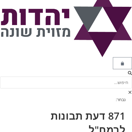
נבחר:
871 דעת תבונות
לרמח"ל…