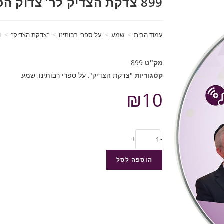
899 צדקת הצדיק לר’ צדוק הכהן שיעור 20
עמוד הבית
>
שמע
>
על ספרי רבותינו
>
"צדקת הצדיק"
>
899 צד
מק"ט
899
קטגוריות
"צדקת הצדיק"
,
על ספרי רבותינו
,
שמע
₪
10
+
-
הוספה לסל