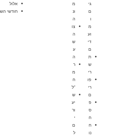
גי
מ
אלול
ם
ונ
חודשי השנ
ו
ה
מ
צו
וע
ה
די
ש
ם
ע
ת
ה
ש
ר
רי
מ
פו
ח
רי
”ל
ם
ש
פ
יע
ס
ור
ח
י
ח
ם
נו
ל