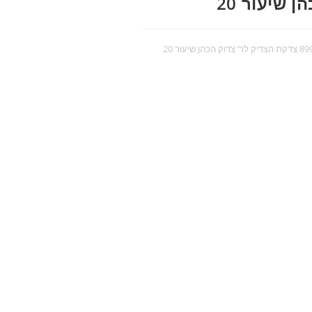
קת הצדיק לר’ צדוק הכהן שיעור 20