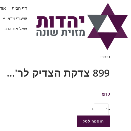
דף הבית
אודו
שיעורי וידאו
שאל את הרב
נבחר:
899 צדקת הצדיק לר'…
₪
10
+
-
הוספה לסל