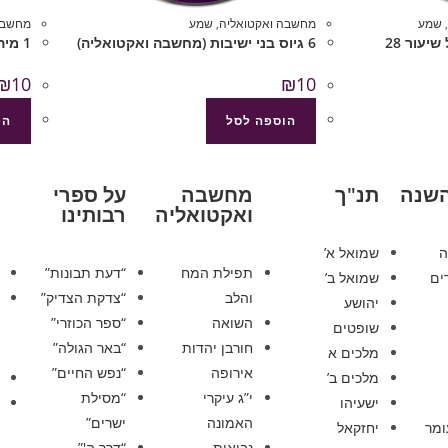
,
שמע
מחשבה ואקטואליה
,
שמע
מחשבה
877 דעת תבונות לרמח”ל שיעור 28
6 גיוס בני ישיבות (מחשבה ואקטואליה)
1 מיהו יהודי (מחשבה ואקטואליה)
₪
10
₪
10
הוספה לסל
הו
השנה
תנ"ך
מחשבה
על ספרי
ואקטואליה
רבותינו
ה
שמואל א’
תפילת המח
“דעת תבונות”
ים
שמואל ב’
והלב
“צדקת הצדיק”
יהושע
השואה
“ספר הכוזרי”
שופטים
חורבן יהדות
“באר הגולה”
מלכים א
אירופה
“נפש החיים”
מלכים ב’
י”ג עיקרי
“מסילת
ישעיהו
האמונה
ישרים”
ומר
יחזקאל
נבואות
“דרך ה'”