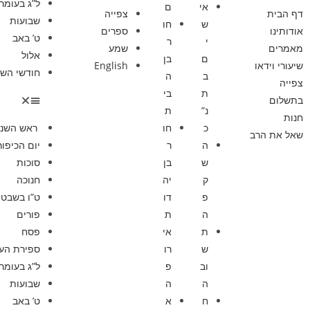
ל”ג בעומר
אי
ם
דף הבית
צפייה
שבועות
ש
חו
אודותינו
ספרים
ט’ באב
י
ר
מאמרים
שמע
אלול
ם
בן
שיעורי וידאו
English
חודשי השנ
ב
ה
צפייה
ת
בי
בתשלום
נ”
ת
חנות
כ
חו
ראש השנ
שאל את הרב
ה
ר
יום הכיפור
ש
בן
סוכות
ק
יה
חנוכה
פ
דו
ט”ו בשבט
ה
ת
פורים
ת
אי
פסח
ש
רו
ספירת הע
וב
פ
ל”ג בעומר
ה
ה
שבועות
ח
א
ט’ באב