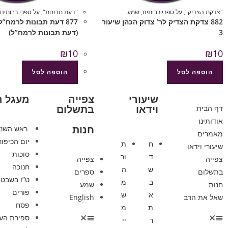
"צדקת הצדיק"
,
על ספרי רבותינו
,
שמע
"דעת תבונות"
,
על ספרי רבותינו
882 צדקת הצדיק לר’ צדוק הכהן שיעור
3
(דעת תבונות לרמח”ל)
₪
10
₪
10
הוספה לסל
הוספה לסל
שיעורי
צפייה
מעגל 
וידאו
בתשלום
דף הבית
אודותינו
חנות
ראש השנ
מאמרים
יום הכיפור
ח
ת
שיעורי וידאו
סוכות
ד
ור
צפייה
צפייה
חנוכה
ש
ה
בתשלום
ספרים
ט”ו בשבט
ב
מ
חנות
שמע
פורים
א
ש
שאל את הרב
English
פסח
ת
מ
ספירת הע
ר
יי