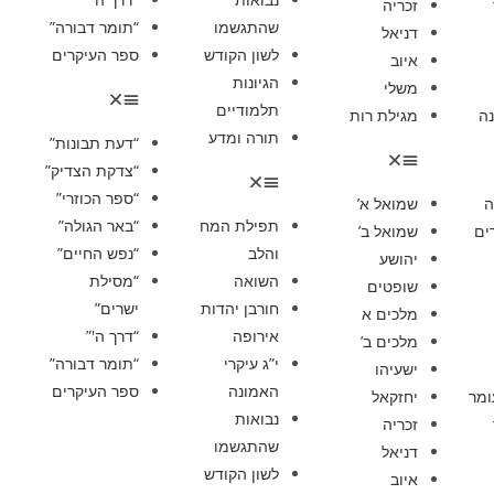
זכריה
שהתגשמו
“תומר דבורה”
דניאל
לשון הקודש
ספר העיקרים
איוב
הגיונות
משלי
תלמודיים
ה
מגילת רות
תורה ומדע
“דעת תבונות”
“צדקת הצדיק”
“ספר הכוזרי”
ה
שמואל א’
תפילת המח
“באר הגולה”
ים
שמואל ב’
והלב
“נפש החיים”
יהושע
השואה
“מסילת
שופטים
חורבן יהדות
ישרים”
מלכים א
אירופה
“דרך ה'”
מלכים ב’
י”ג עיקרי
“תומר דבורה”
ישעיהו
האמונה
ספר העיקרים
ומר
יחזקאל
נבואות
זכריה
שהתגשמו
דניאל
לשון הקודש
איוב