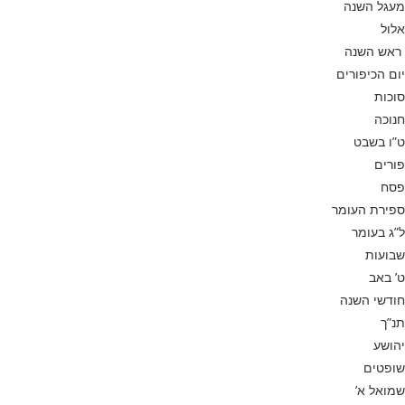
מעגל השנה
אלול
ראש השנה
יום הכיפורים
סוכות
חנוכה
ט”ו בשבט
פורים
פסח
ספירת העומר
ל”ג בעומר
שבועות
ט’ באב
חודשי השנה
תנ”ך
יהושע
שופטים
שמואל א’