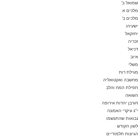
שמואל ב’
מלכים א
מלכים ב’
ישעיהו
יחזקאל
זכריה
דניאל
איוב
משלי
מגילת רות
מחשבה ואקטואליה
תפילת המח והלב
השואה
חורבן יהדות אירופה
י”ג עיקרי האמונה
נבואות שהתגשמו
לשון הקודש
הגיונות תלמודיים