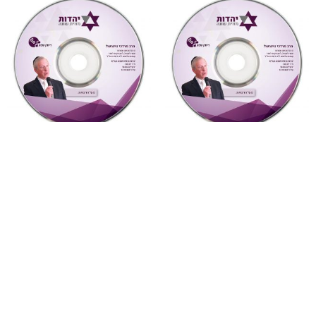
"דעת תבונות"
,
על ספרי רבותינו
,
מחשבה ואקטואליה
,
שמע
שמע
7 יונה – נשמה וגילגוליה
877 דעת תבונות לרמח”ל
(מחשבה ואקטואליה)
שיעור 28 (דעת תבונות