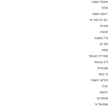
מעגל השנה
אלול
ראש השנה
יום הכיפורים
סוכות
חנוכה
ט”ו בשבט
פורים
פסח
ספירת העומר
ל”ג בעומר
שבועות
ט’ באב
חודשי השנה
תנ”ך
יהושע
שופטים
שמואל א’