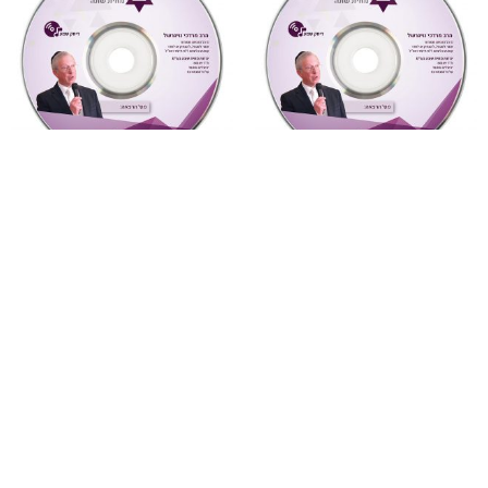
"צדקת הצדיק"
,
על ספרי רבותינו
,
מחשבה ואקטואליה
,
שמע
שמע
5 ואהבת לרעך כמוך
887 צדקת הצדיק לר’ צדוק
(מחשבה ואקטואליה)
הכהן שיעור 8
₪
10
₪
10