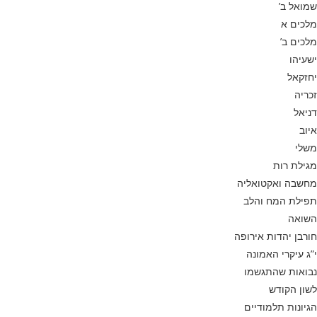
שמואל ב’
מלכים א
מלכים ב’
ישעיהו
יחזקאל
זכריה
דניאל
איוב
משלי
מגילת רות
מחשבה ואקטואליה
תפילת המח והלב
השואה
חורבן יהדות אירופה
י”ג עיקרי האמונה
נבואות שהתגשמו
לשון הקודש
הגיונות תלמודיים