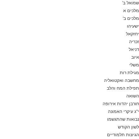
שמואל ב’
מלכים א
מלכים ב’
ישעיהו
יחזקאל
זכריה
דניאל
איוב
משלי
מגילת רות
מחשבה ואקטואליה
תפילת המח והלב
השואה
חורבן יהדות אירופה
י”ג עיקרי האמונה
נבואות שהתגשמו
לשון הקודש
הגיונות תלמודיים