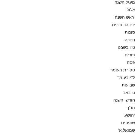
מעגל השנה
אלול
ראש השנה
יום הכיפורים
סוכות
חנוכה
ט”ו בשבט
פורים
פסח
ספירת העומר
ל”ג בעומר
שבועות
ט’ באב
חודשי השנה
תנ”ך
יהושע
שופטים
שמואל א’