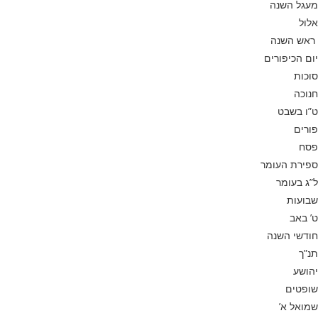
מעגל השנה
אלול
ראש השנה
יום הכיפורים
סוכות
חנוכה
ט”ו בשבט
פורים
פסח
ספירת העומר
ל”ג בעומר
שבועות
ט’ באב
חודשי השנה
תנ”ך
יהושע
שופטים
שמואל א’