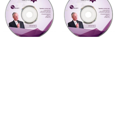
"דעת תבונות"
,
על ספרי רבותינו
,
מחשבה ואקטואליה
,
שמע
שמע
7 יונה – נשמה וגילגוליה
879 דעת תבונות לרמח”ל
(מחשבה ואקטואליה)
שיעור 30 (דעת תבונות
לרמח”ל)
₪
10