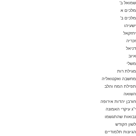
שמואל ב’
מלכים א
מלכים ב’
ישעיהו
יחזקאל
זכריה
דניאל
איוב
משלי
מגילת רות
מחשבה ואקטואליה
תפילת המח והלב
השואה
חורבן יהדות אירופה
י”ג עיקרי האמונה
נבואות שהתגשמו
לשון הקודש
הגיונות תלמודיים