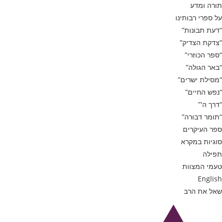
תורה ומדע
על ספרי רבותינו
“דעת תבונות”
“צדקת הצדיק”
“ספר הכוזרי”
“באר הגולה”
“מסילת ישרים”
“נפש החיים”
“דרך ה'”
“תומר דבורה”
ספר העיקרים
סוגיות במקרא
תפילה
טעמי המצוות
English
שאל את הרב