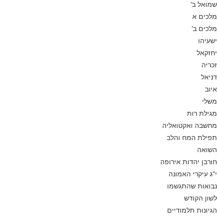
שמואל ב’
מלכים א
מלכים ב’
ישעיהו
יחזקאל
זכריה
דניאל
איוב
משלי
מגילת רות
מחשבה ואקטואליה
תפילת המח והלב
השואה
חורבן יהדות אירופה
י”ג עיקרי האמונה
נבואות שהתגשמו
לשון הקודש
הגיונות תלמודיים