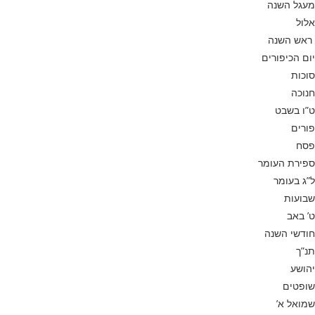
מעגל השנה
אלול
ראש השנה
יום הכיפורים
סוכות
חנוכה
ט”ו בשבט
פורים
פסח
ספירת העומר
ל”ג בעומר
שבועות
ט’ באב
חודשי השנה
תנ”ך
יהושע
שופטים
שמואל א’