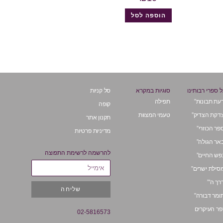
הוספה לסל
 ספרי רבותינו
סוגיות במקרא
סל קניות
עת תבונות”
תפילה
קופה
דקת הצדיק”
טעמי המצוות
תקנון אתר
פר הכוזרי”
מדיניות פרטיות
אר הגולה”
להרשמה לרשימת התפוצה
פש החיים”
סילת ישרים”
רך ה'”
שליחה
ומר דבורה”
ר העיקרים
02-5816573