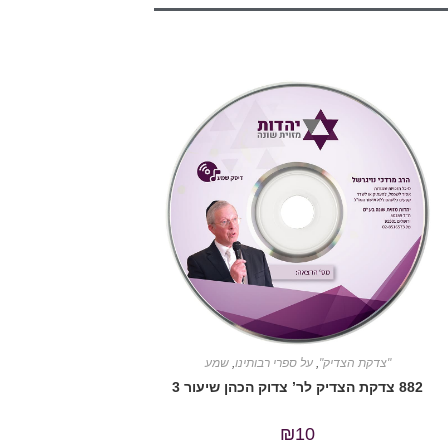
"צדקת הצדיק"
,
על ספרי רבותינו
,
שמע
882 צדקת הצדיק לר’ צדוק הכהן שיעור 3
₪
10