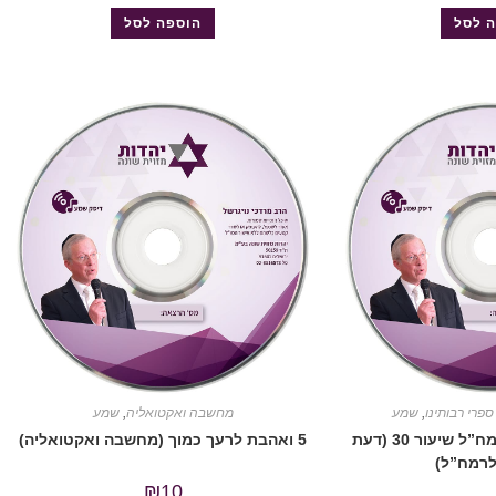
 לסל
הוספה לסל
ספרי רבותינו
,
שמע
מחשבה ואקטואליה
,
שמע
879 דעת תבונות לרמח”ל שיעור 30 (דעת
5 ואהבת לרעך כמוך (מחשבה ואקטואליה)
לרמח”ל)
₪
10