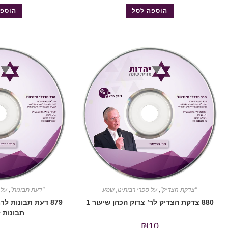
הוספה לסל
הוספה
"צדקת הצדיק"
,
על ספרי רבותינו
,
שמע
"דעת תבונות"
,
על 
880 צדקת הצדיק לר’ צדוק הכהן שיעור 1
תבונות 
₪
10