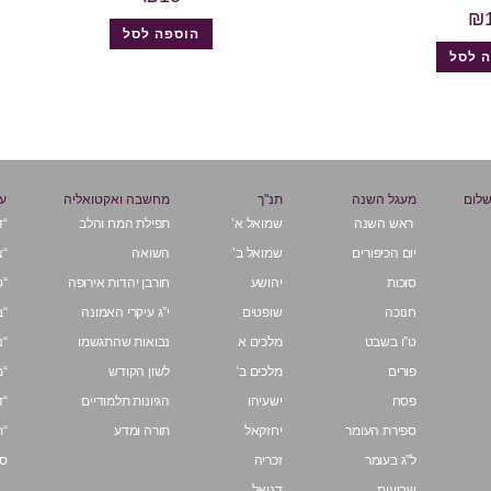
₪
הוספה לסל
 לסל
שלום
מעגל השנה
תנ"ך
מחשבה ואקטואליה
על
ראש השנה
שמואל א’
תפילת המח והלב
“ד
יום הכיפורים
שמואל ב’
השואה
“צ
סוכות
יהושע
חורבן יהדות אירופה
“ס
חנוכה
שופטים
י”ג עיקרי האמונה
“ב
ט”ו בשבט
מלכים א
נבואות שהתגשמו
“נ
פורים
מלכים ב’
לשון הקודש
“מ
פסח
ישעיהו
הגיונות תלמודיים
“ד
ספירת העומר
יחזקאל
תורה ומדע
“ת
ל”ג בעומר
זכריה
ספ
שבועות
דניאל