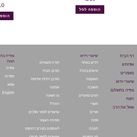
10
הוספה לסל
הוספה
דף הבית
שיעורי וידאו
צפייה בת
חנות
חדש באתר
תורה משמיים
אודותינו
צפייה
אישים בתנ”כ
חורבן הבית
מאמרים
ספרים
השקפה
חורבן יהדות אירופה
שיעורי וידאו
שמע
תשובה
אמונה
צפייה בתשלום
English
חגים ומועדים
צו השעה
חנות
תשרי
רמח”ל
שאל את הרב
פורים
שיעורים לספר מלכים
פסח
ספירת העומר
חנוכה
לעוסקים בקירוב רחוקים
חג החירות
שיעורים לספר הכוזרי