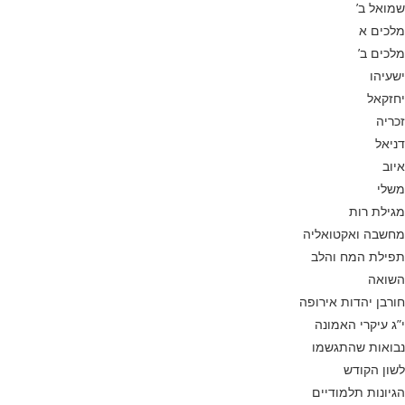
שמואל ב’
מלכים א
מלכים ב’
ישעיהו
יחזקאל
זכריה
דניאל
איוב
משלי
מגילת רות
מחשבה ואקטואליה
תפילת המח והלב
השואה
חורבן יהדות אירופה
י”ג עיקרי האמונה
נבואות שהתגשמו
לשון הקודש
הגיונות תלמודיים