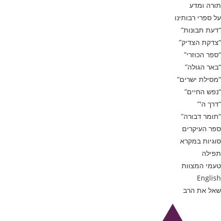
תורה ומדע
על ספרי רבותינו
“דעת תבונות”
“צדקת הצדיק”
“ספר הכוזרי”
“באר הגולה”
“מסילת ישרים”
“נפש החיים”
“דרך ה'”
“תומר דבורה”
ספר העיקרים
סוגיות במקרא
תפילה
טעמי המצוות
English
שאל את הרב