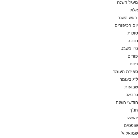
מעגל השנה
אלול
ראש השנה
יום הכיפורים
סוכות
חנוכה
ט”ו בשבט
פורים
פסח
ספירת העומר
ל”ג בעומר
שבועות
ט’ באב
חודשי השנה
תנ”ך
יהושע
שופטים
שמואל א’