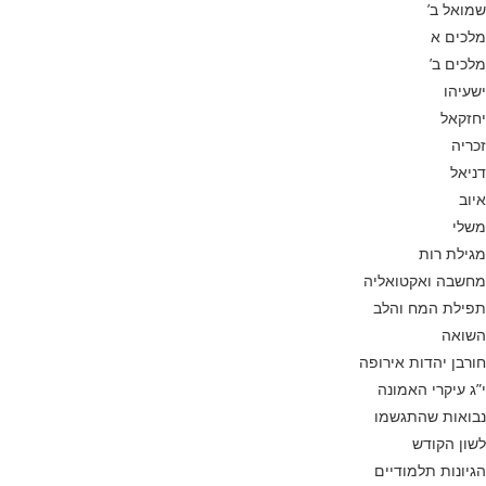
שמואל ב’
מלכים א
מלכים ב’
ישעיהו
יחזקאל
זכריה
דניאל
איוב
משלי
מגילת רות
מחשבה ואקטואליה
תפילת המח והלב
השואה
חורבן יהדות אירופה
י”ג עיקרי האמונה
נבואות שהתגשמו
לשון הקודש
הגיונות תלמודיים