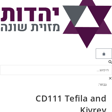
נבחר:
CD111 Tefila and
Kivrey…