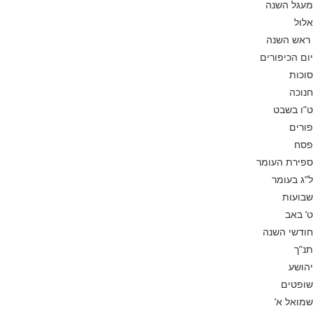
מעגל השנה
אלול
ראש השנה
יום הכיפורים
סוכות
חנוכה
ט”ו בשבט
פורים
פסח
ספירת העומר
ל”ג בעומר
שבועות
ט’ באב
חודשי השנה
תנ”ך
יהושע
שופטים
שמואל א’