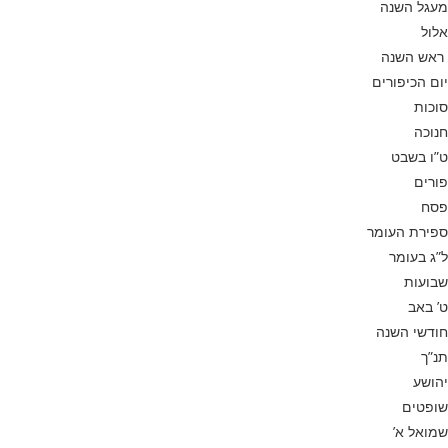
מעגל השנה
אלול
ראש השנה
יום הכיפורים
סוכות
חנוכה
ט”ו בשבט
פורים
פסח
ספירת העומר
ל”ג בעומר
שבועות
ט’ באב
חודשי השנה
תנ”ך
יהושע
שופטים
שמואל א’