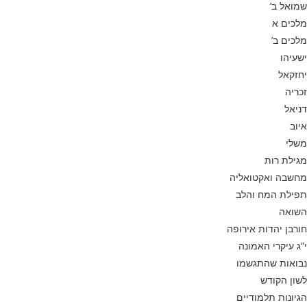
שמואל ב’
מלכים א
מלכים ב’
ישעיהו
יחזקאל
זכריה
דניאל
איוב
משלי
מגילת רות
מחשבה ואקטואליה
תפילת המח והלב
השואה
חורבן יהדות אירופה
י”ג עיקרי האמונה
נבואות שהתגשמו
לשון הקודש
הגיונות תלמודיים