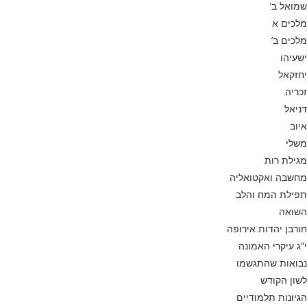
שמואל ב’
מלכים א
מלכים ב’
ישעיהו
יחזקאל
זכריה
דניאל
איוב
משלי
מגילת רות
מחשבה ואקטואליה
תפילת המח והלב
השואה
חורבן יהדות אירופה
י”ג עיקרי האמונה
נבואות שהתגשמו
לשון הקודש
הגיונות תלמודיים