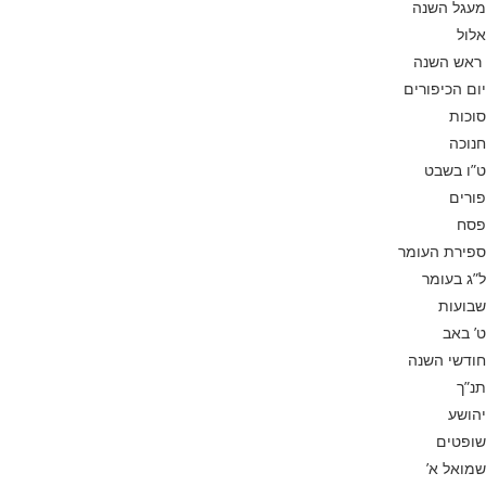
מעגל השנה
אלול
ראש השנה
יום הכיפורים
סוכות
חנוכה
ט”ו בשבט
פורים
פסח
ספירת העומר
ל”ג בעומר
שבועות
ט’ באב
חודשי השנה
תנ”ך
יהושע
שופטים
שמואל א’