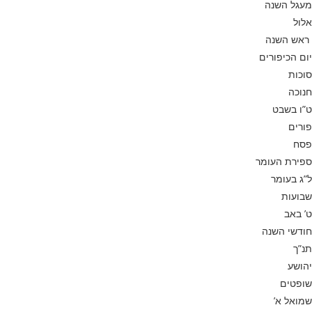
מעגל השנה
אלול
ראש השנה
יום הכיפורים
סוכות
חנוכה
ט”ו בשבט
פורים
פסח
ספירת העומר
ל”ג בעומר
שבועות
ט’ באב
חודשי השנה
תנ”ך
יהושע
שופטים
שמואל א’