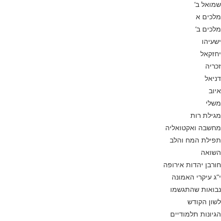
שמואל ב’
מלכים א
מלכים ב’
ישעיהו
יחזקאל
זכריה
דניאל
איוב
משלי
מגילת רות
מחשבה ואקטואליה
תפילת המח והלב
השואה
חורבן יהדות אירופה
י”ג עיקרי האמונה
נבואות שהתגשמו
לשון הקודש
הגיונות תלמודיים