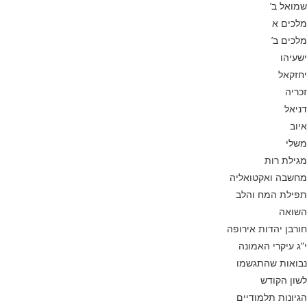
שמואל ב’
מלכים א
מלכים ב’
ישעיהו
יחזקאל
זכריה
דניאל
איוב
משלי
מגילת רות
מחשבה ואקטואליה
תפילת המח והלב
השואה
חורבן יהדות אירופה
י”ג עיקרי האמונה
נבואות שהתגשמו
לשון הקודש
הגיונות תלמודיים