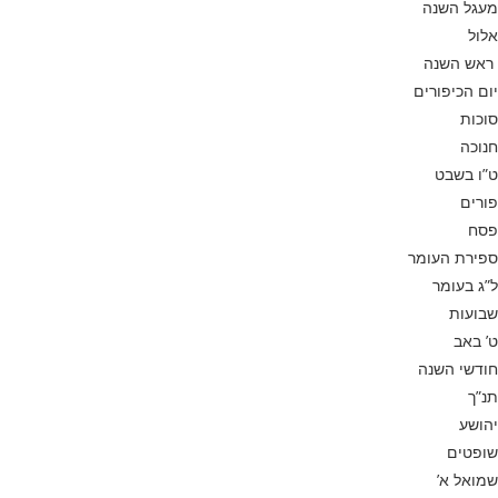
מעגל השנה
אלול
ראש השנה
יום הכיפורים
סוכות
חנוכה
ט”ו בשבט
פורים
פסח
ספירת העומר
ל”ג בעומר
שבועות
ט’ באב
חודשי השנה
תנ”ך
יהושע
שופטים
שמואל א’