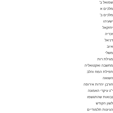
שמואל ב’
מלכים א
מלכים ב’
ישעיהו
יחזקאל
זכריה
דניאל
איוב
משלי
מגילת רות
מחשבה ואקטואליה
תפילת המח והלב
השואה
חורבן יהדות אירופה
י”ג עיקרי האמונה
נבואות שהתגשמו
לשון הקודש
הגיונות תלמודיים