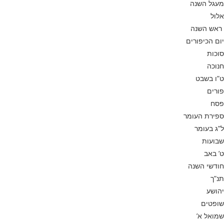
מעגל השנה
אלול
ראש השנה
יום הכיפורים
סוכות
חנוכה
ט”ו בשבט
פורים
פסח
ספירת העומר
ל”ג בעומר
שבועות
ט’ באב
חודשי השנה
תנ”ך
יהושע
שופטים
שמואל א’