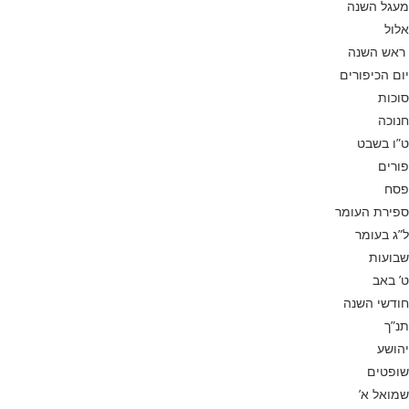
מעגל השנה
אלול
ראש השנה
יום הכיפורים
סוכות
חנוכה
ט”ו בשבט
פורים
פסח
ספירת העומר
ל”ג בעומר
שבועות
ט’ באב
חודשי השנה
תנ”ך
יהושע
שופטים
שמואל א’