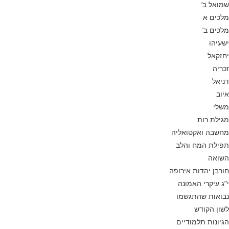
שמואל ב’
מלכים א
מלכים ב’
ישעיהו
יחזקאל
זכריה
דניאל
איוב
משלי
מגילת רות
מחשבה ואקטואליה
תפילת המח והלב
השואה
חורבן יהדות אירופה
י”ג עיקרי האמונה
נבואות שהתגשמו
לשון הקודש
הגיונות תלמודיים