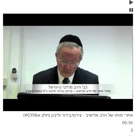
אחרי מותו של הרב אלישיב - צירוף,בירור וליבון (חלק א&#039)
06:36
3