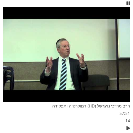
הרב מרדכי נויגרשל (HD) דמוקרטיה ותפקידה
57:51
14