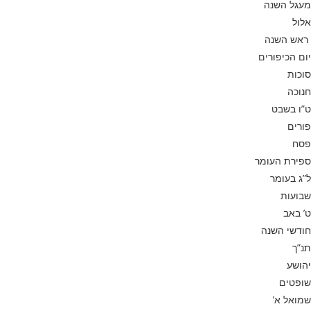
מעגל השנה
אלול
ראש השנה
יום הכיפורים
סוכות
חנוכה
ט”ו בשבט
פורים
פסח
ספירת העומר
ל”ג בעומר
שבועות
ט’ באב
חודשי השנה
תנ”ך
יהושע
שופטים
שמואל א’