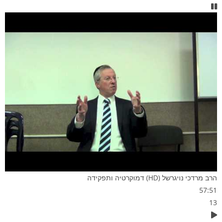
הרב מרדכי נויגרשל (HD) דמוקרטיה ותפקידה
57:51
13