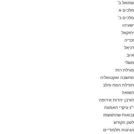
שמואל ב’
מלכים א
מלכים ב’
ישעיהו
יחזקאל
זכריה
דניאל
איוב
משלי
מגילת רות
מחשבה ואקטואליה
תפילת המח והלב
השואה
חורבן יהדות אירופה
י”ג עיקרי האמונה
נבואות שהתגשמו
לשון הקודש
הגיונות תלמודיים