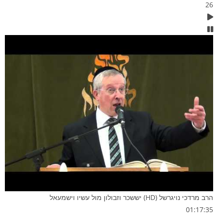
26
הרב מרדכי נויגרשל (HD) יששכר וזבולון מול עשיו וישמעאל
01:17:35