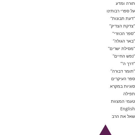
תורה ומדע
על ספרי רבותינו
“דעת תבונות”
“צדקת הצדיק”
“ספר הכוזרי”
“באר הגולה”
“מסילת ישרים”
“נפש החיים”
“דרך ה'”
“תומר דבורה”
ספר העיקרים
סוגיות במקרא
תפילה
טעמי המצוות
English
שאל את הרב