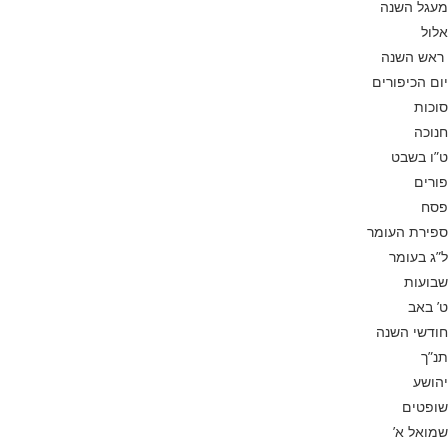
מעגל השנה
אלול
ראש השנה
יום הכיפורים
סוכות
חנוכה
ט”ו בשבט
פורים
פסח
ספירת העומר
ל”ג בעומר
שבועות
ט’ באב
חודשי השנה
תנ”ך
יהושע
שופטים
שמואל א’