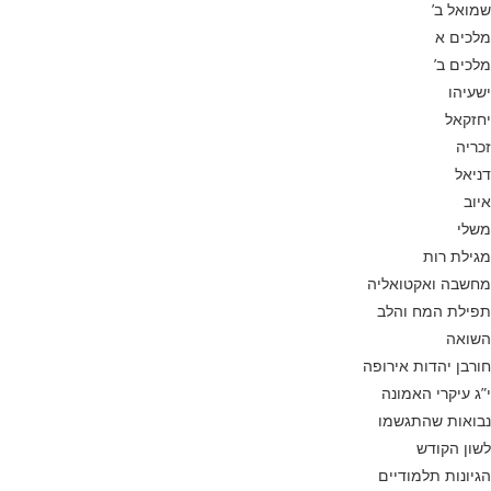
שמואל ב’
מלכים א
מלכים ב’
ישעיהו
יחזקאל
זכריה
דניאל
איוב
משלי
מגילת רות
מחשבה ואקטואליה
תפילת המח והלב
השואה
חורבן יהדות אירופה
י”ג עיקרי האמונה
נבואות שהתגשמו
לשון הקודש
הגיונות תלמודיים