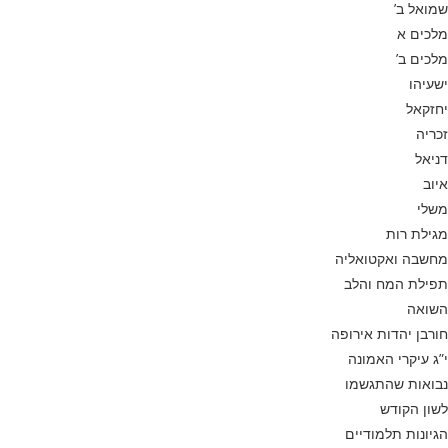
שמואל ב’
מלכים א
מלכים ב’
ישעיהו
יחזקאל
זכריה
דניאל
איוב
משלי
מגילת רות
מחשבה ואקטואליה
תפילת המח והלב
השואה
חורבן יהדות אירופה
י”ג עיקרי האמונה
נבואות שהתגשמו
לשון הקודש
הגיונות תלמודיים