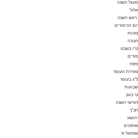
מעגל השנה
אלול
ראש השנה
יום הכיפורים
סוכות
חנוכה
ט”ו בשבט
פורים
פסח
ספירת העומר
ל”ג בעומר
שבועות
ט’ באב
חודשי השנה
תנ”ך
יהושע
שופטים
שמואל א’