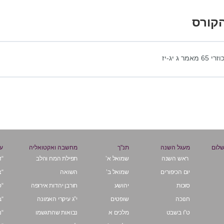
הקורס
וזרי 65 מאמר ג יג-יז
שלום
מעגל השנה
תנ"ך
מחשבה ואקטואליה
על
ראש השנה
שמואל א’
תפילת המח והלב
“ד
יום הכיפורים
שמואל ב’
השואה
“צ
סוכות
יהושע
חורבן יהדות אירופה
“ס
חנוכה
שופטים
י”ג עיקרי האמונה
“ב
ט”ו בשבט
מלכים א
נבואות שהתגשמו
“נ