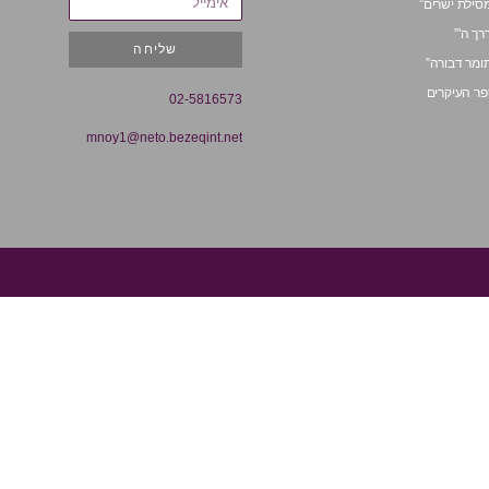
סילת ישרים”
רך ה'”
שליחה
ומר דבורה”
ר העיקרים
02-5816573
mnoy1@neto.bezeqint.net