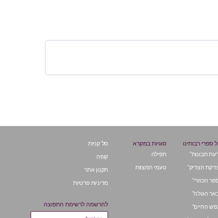
 ספרי רבותינו
סוגיות במקרא
סל קניות
עת תבונות”
תפילה
קופה
דקת הצדיק”
טעמי המצוות
תקנון אתר
פר הכוזרי”
מדיניות פרטיות
אר הגולה”
להרשמה לרשימת התפוצה
פש החיים”