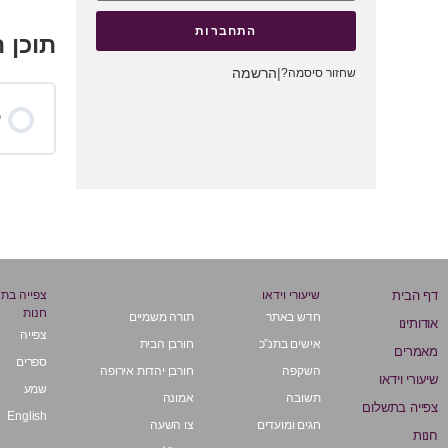
התחברות
תוכן 
|
הרשמה
שחזור סיסמה?
כ
דף הבית
שיעורי וידאו
צפייה בת
חנות
חדש באתר
תורה משמיים
אודותינו
צפייה
אישים בתנ”כ
חורבן הבית
מאמרים
ספרים
השקפה
חורבן יהדות אירופה
שיעורי וידאו
שמע
תשובה
אמונה
צפייה בתשלום
English
חגים ומועדים
צו השעה
חנות