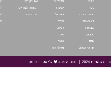
פורים
מלכים ב’
לשון הקודש
“מ
פסח
ישעיהו
הגיונות תלמודיים
“ד
ספירת העומר
יחזקאל
תורה ומדע
“ת
ל”ג בעומר
זכריה
ספ
שבועות
דניאל
ט’ באב
איוב
אלול
משלי
חודשי השנה
מגילת רות
ויות שמורות 2024
נבנה ועוצב ב
ע"י סטודיו סימה