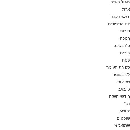
מעגל השנה
אלול
ראש השנה
יום הכיפורים
סוכות
חנוכה
ט”ו בשבט
פורים
פסח
ספירת העומר
ל”ג בעומר
שבועות
ט’ באב
חודשי השנה
תנ”ך
יהושע
שופטים
שמואל א’