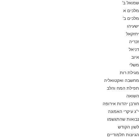
שמואל ב’
מלכים א
מלכים ב’
ישעיהו
יחזקאל
זכריה
דניאל
איוב
משלי
מגילת רות
מחשבה ואקטואליה
תפילת המח והלב
השואה
חורבן יהדות אירופה
י”ג עיקרי האמונה
נבואות שהתגשמו
לשון הקודש
הגיונות תלמודיים