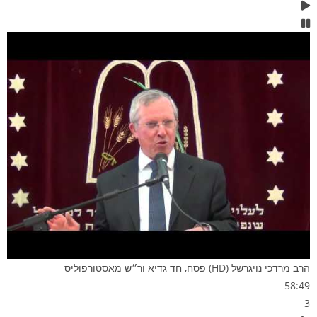
הרב מרדכי נויגרשל (HD) פסח, חד גדיא ור״ש מאסטורפוליס
58:49
3