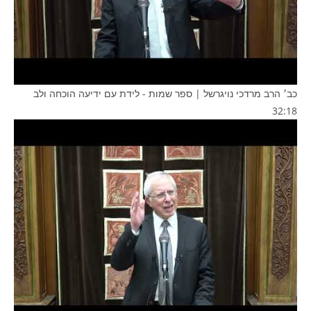
כב׳ הרב מרדכי נויגרשל | ספר שמות - לידת עם ידיעה הוכחה ולב
32:18