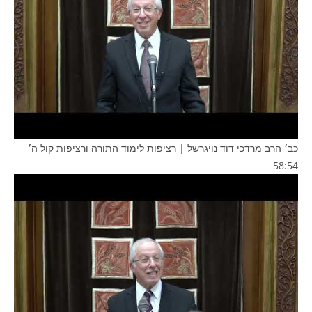
כב׳ הרב מרדכי דוד נויגרשל | רציפות לימוד התורה ורציפות קול ה׳
58:54