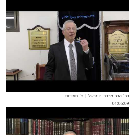
כב׳ הרב מרדכי נויגרשל | פ׳ תולדות
01:05:09