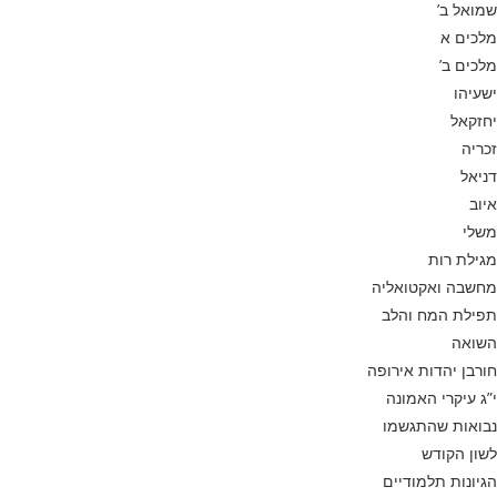
שמואל ב’
מלכים א
מלכים ב’
ישעיהו
יחזקאל
זכריה
דניאל
איוב
משלי
מגילת רות
מחשבה ואקטואליה
תפילת המח והלב
השואה
חורבן יהדות אירופה
י”ג עיקרי האמונה
נבואות שהתגשמו
לשון הקודש
הגיונות תלמודיים