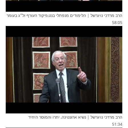
הרב מרדכי נויגרשל | הלימודים מנפתלי בנט,פיקוד העורף ול״ג בעומר
58:05
הרב מרדכי נויגרשל | נשיא ארגנטינה, יתרו והמוסר היחיד
51:34