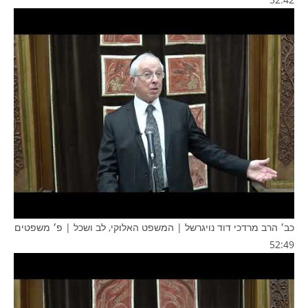
כב׳ הרב מרדכי דוד נויגרשל | ‎המשפט האלוקי, לב ושכל | פ׳ משפטים
52:49