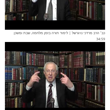
כב׳ הרב מרדכי נויגרשל | לימוד תורה בזמן מלחמה, שבת ומשכן
34:59