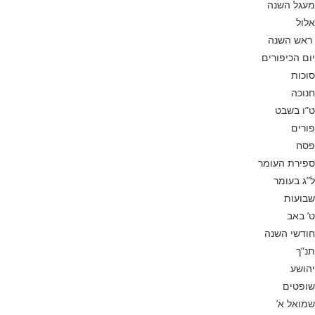
מעגל השנה
אלול
ראש השנה
יום הכיפורים
סוכות
חנוכה
ט”ו בשבט
פורים
פסח
ספירת העומר
ל”ג בעומר
שבועות
ט’ באב
חודשי השנה
תנ”ך
יהושע
שופטים
שמואל א’