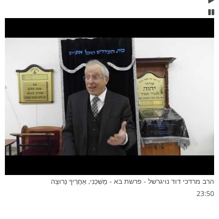
הרב מרדכי דוד נויגרשל - פרשת בא - מָשְׁכֵנִי, אַחֲרֶיךָ נָּרוּצָה
23:50