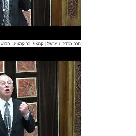
הרב מרדכי נויגרשל | קמצא ובר קמצא - הבושה