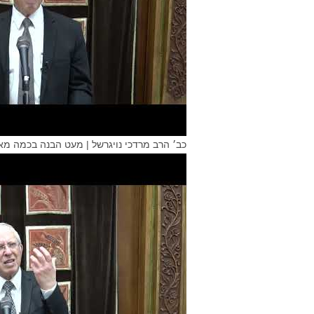
כב׳ הרב מרדכי נויגרשל | מעט הבנה בכמה מאי