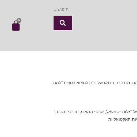
0
רבמרדכי דוד נויגרשל ניתן למצוא בספרו “למה
של “גלות ישמעאל, שרשי המאבק ודרכי תגובה”
יות האקטואליות