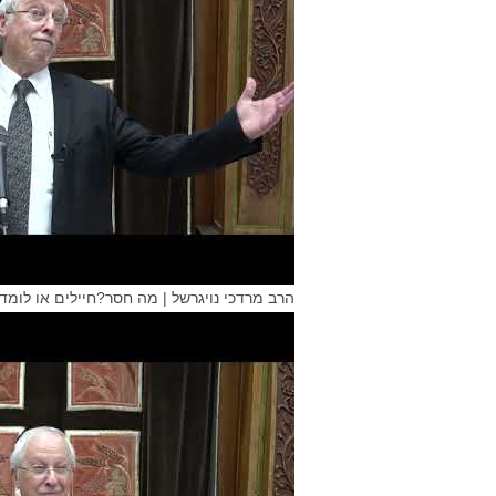
הרב מרדכי נויגרשל | מה חסר?חיילים או לומד