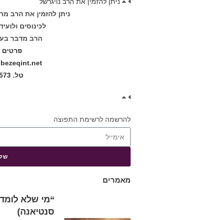
ניתן להזמין את הרב נויגרשל
ניתן להזמין את הרב מר
לכינוסים ולועי
הרב מדבר בעב
פרטים ו
ezeqint.net
טל. 02-5816573
להרשמה לרשימת התפוצה
שלי
מאמרים
“מי שלא לומד מ
סנטיאנה)