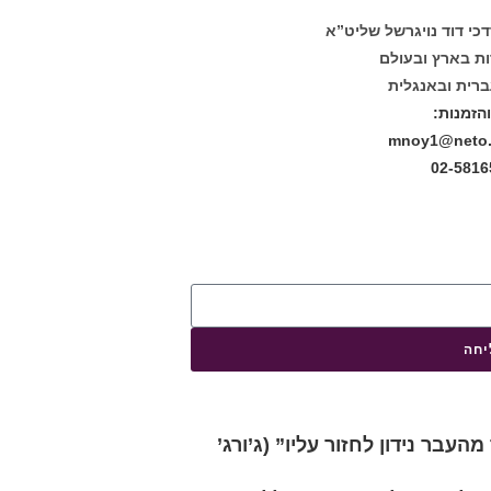
דכי דוד נויגרשל שליט”א
דות בארץ ובעולם
רית ובאנגלית
הזמנות:
mnoy1@neto.b
חה
העבר נידון לחזור עליו” (ג’ורג’