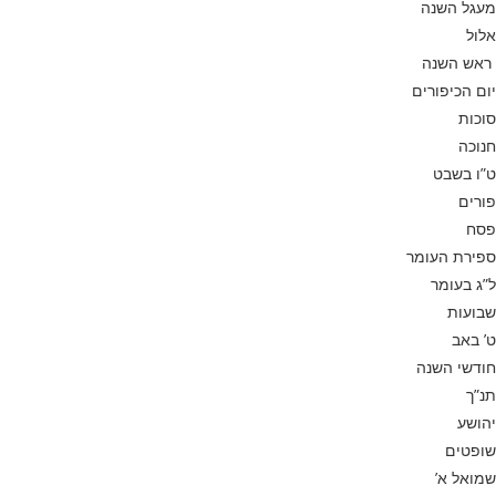
מעגל השנה
אלול
ראש השנה
יום הכיפורים
סוכות
חנוכה
ט”ו בשבט
פורים
פסח
ספירת העומר
ל”ג בעומר
שבועות
ט’ באב
חודשי השנה
תנ”ך
יהושע
שופטים
שמואל א’