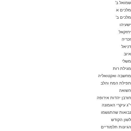
שמואל ב’
מלכים א
מלכים ב’
ישעיהו
יחזקאל
זכריה
דניאל
איוב
משלי
מגילת רות
מחשבה ואקטואליה
תפילת המח והלב
השואה
חורבן יהדות אירופה
י”ג עיקרי האמונה
נבואות שהתגשמו
לשון הקודש
הגיונות תלמודיים