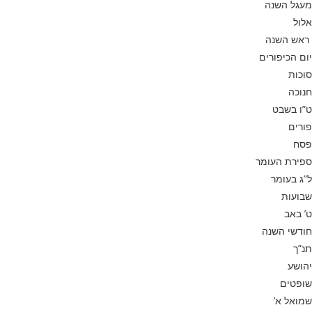
מעגל השנה
אלול
ראש השנה
יום הכיפורים
סוכות
חנוכה
ט”ו בשבט
פורים
פסח
ספירת העומר
ל”ג בעומר
שבועות
ט’ באב
חודשי השנה
תנ”ך
יהושע
שופטים
שמואל א’