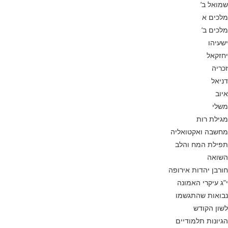
שמואל ב’
מלכים א
מלכים ב’
ישעיהו
יחזקאל
זכריה
דניאל
איוב
משלי
מגילת רות
מחשבה ואקטואליה
תפילת המח והלב
השואה
חורבן יהדות אירופה
י”ג עיקרי האמונה
נבואות שהתגשמו
לשון הקודש
הגיונות תלמודיים