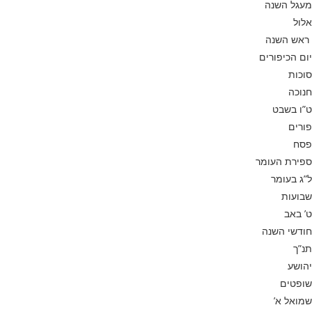
מעגל השנה
אלול
ראש השנה
יום הכיפורים
סוכות
חנוכה
ט”ו בשבט
פורים
פסח
ספירת העומר
ל”ג בעומר
שבועות
ט’ באב
חודשי השנה
תנ”ך
יהושע
שופטים
שמואל א’