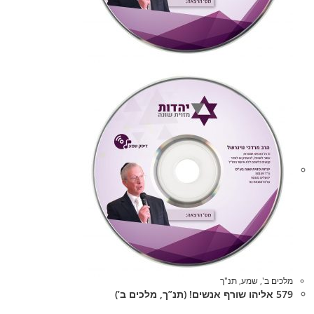
מלכים ב'
,
שמע
,
תנ"ך
579 אליהו שורף אנשים! (תנ”ך, מלכים ב’)