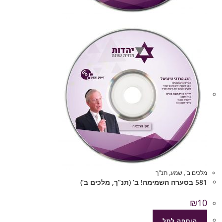
מלכים ב'
,
שמע
,
תנ"ך
581 בסערה השמימה! ב’ (תנ”ך, מלכים ב’)
₪
10
הוספה לסל