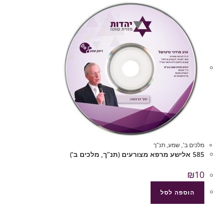
מלכים ב'
,
שמע
,
תנ"ך
585 אלישע מרפא מצורעים (תנ”ך, מלכים ב’)
₪
10
הוספה לסל