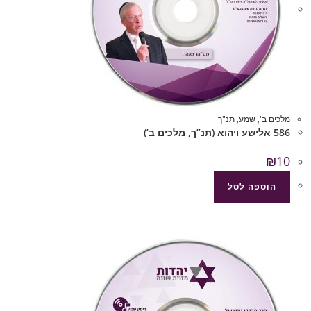
מלכים ב'
,
שמע
,
תנ"ך
586 אלישע ויהוא (תנ”ך, מלכים ב’)
₪
10
הוספה לסל