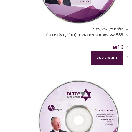
מלכים ב'
,
שמע
,
תנ"ך
583 אלישע ונס פח השמן (תנ”ך, מלכים ב’)
₪
10
הוספה לסל