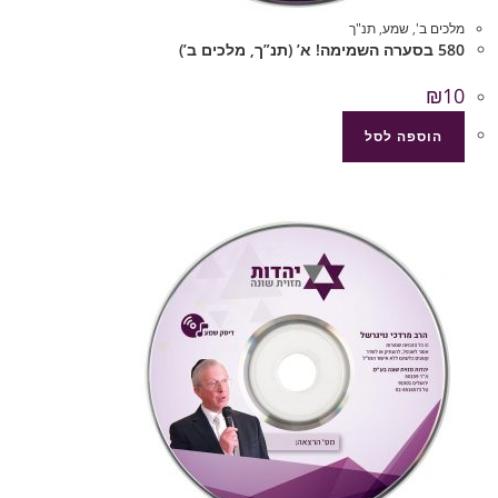
מלכים ב'
,
שמע
,
תנ"ך
580 בסערה השמימה! א’ (תנ”ך, מלכים ב’)
₪
10
הוספה לסל