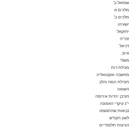
שמואל ב’
מלכים א
מלכים ב’
ישעיהו
יחזקאל
זכריה
דניאל
איוב
משלי
מגילת רות
מחשבה ואקטואליה
תפילת המח והלב
השואה
חורבן יהדות אירופה
י”ג עיקרי האמונה
נבואות שהתגשמו
לשון הקודש
הגיונות תלמודיים