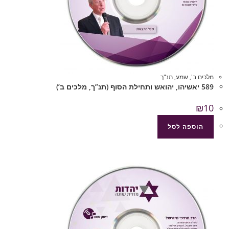
מלכים ב'
,
שמע
,
תנ"ך
589 יאשיהו, יהואש ותחילת הסוף (תנ”ך, מלכים ב’)
₪
10
הוספה לסל