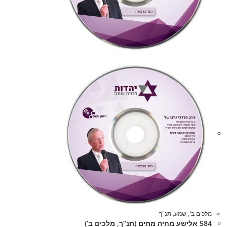
מלכים ב'
,
שמע
,
תנ"ך
584 אלישע מחיה מתים (תנ”ך, מלכים ב’)