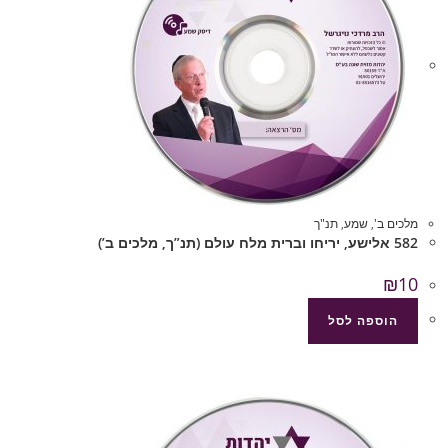
מלכים ב'
,
שמע
,
תנ"ך
582 אלישע, יריחו וברית מלח עולם (תנ”ך, מלכים ב’)
₪
10
הוספה לסל