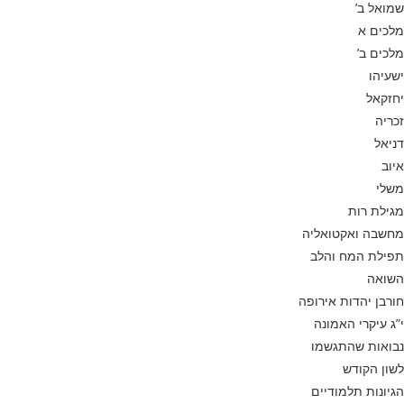
שמואל ב’
מלכים א
מלכים ב’
ישעיהו
יחזקאל
זכריה
דניאל
איוב
משלי
מגילת רות
מחשבה ואקטואליה
תפילת המח והלב
השואה
חורבן יהדות אירופה
י”ג עיקרי האמונה
נבואות שהתגשמו
לשון הקודש
הגיונות תלמודיים