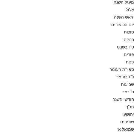
מעגל השנה
אלול
ראש השנה
יום הכיפורים
סוכות
חנוכה
ט”ו בשבט
פורים
פסח
ספירת העומר
ל”ג בעומר
שבועות
ט’ באב
חודשי השנה
תנ”ך
יהושע
שופטים
שמואל א’