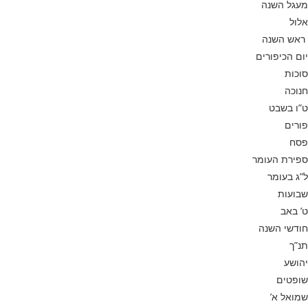
מעגל השנה
אלול
ראש השנה
יום הכיפורים
סוכות
חנוכה
ט”ו בשבט
פורים
פסח
ספירת העומר
ל”ג בעומר
שבועות
ט’ באב
חודשי השנה
תנ”ך
יהושע
שופטים
שמואל א’