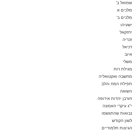
שמואל ב’
מלכים א
מלכים ב’
ישעיהו
יחזקאל
זכריה
דניאל
איוב
משלי
מגילת רות
מחשבה ואקטואליה
תפילת המח והלב
השואה
חורבן יהדות אירופה
י”ג עיקרי האמונה
נבואות שהתגשמו
לשון הקודש
הגיונות תלמודיים