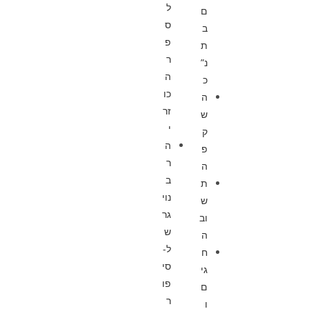
ל
ם
ס
ב
פ
ת
ר
נ”
ה
כ
כו
ה
זר
ש
י
ק
ה
פ
ר
ה
ב
ת
נוי
ש
גר
וב
ש
ה
ל-
ח
סי
גי
פו
ם
ר
ו