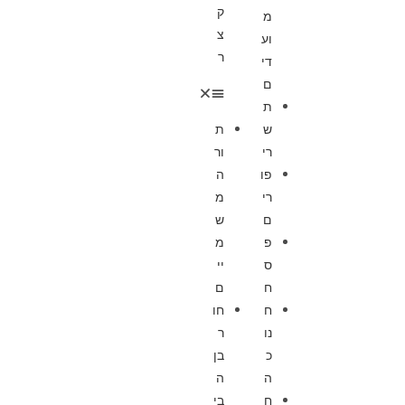
ק
מ
צ
וע
ר
די
ם
ת
ש
ת
רי
ור
פו
ה
רי
מ
ם
ש
פ
מ
ס
יי
ח
ם
ח
חו
נו
ר
כ
בן
ה
ה
ח
בי