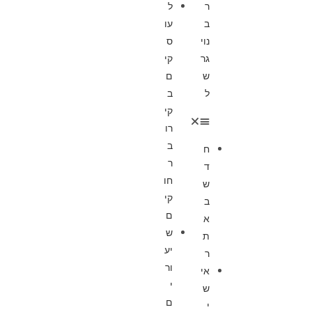
ר
ל
ב
עו
נוי
ס
גר
קי
ש
ם
ל
ב
קי
רו
ב
ח
ר
ד
חו
ש
קי
ב
ם
א
ש
ת
יע
ר
ור
אי
י
ש
ם
י