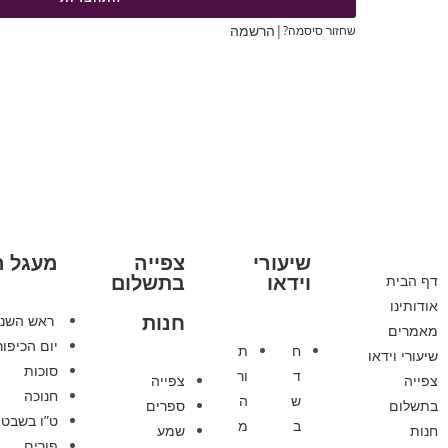
|
הרשמה
שחזור סיסמה?
שיעורי
צפייה
מעגל 
וידאו
בתשלום
דף הבית
אודותינו
חנות
ראש השנ
מאמרים
יום הכיפור
ח
ת
שיעורי וידאו
סוכות
ד
ור
צפייה
צפייה
חנוכה
ש
ה
בתשלום
ספרים
ט”ו בשבט
ב
מ
חנות
שמע
פורים