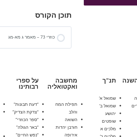
תוכן הקורס
כוזרי 73 – מאמר ג מא-מג
השנה
תנ"ך
מחשבה
על ספרי
ואקטואליה
רבותינו
ה
שמואל א’
תפילת המח
“דעת תבונות”
ים
שמואל ב’
והלב
“צדקת הצדיק”
יהושע
השואה
“ספר הכוזרי”
שופטים
חורבן יהדות
“באר הגולה”
מלכים א
אירופה
“נפש החיים”
מלכים ב’