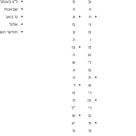
וב
פ
ל”ג בעומר
ה
ה
שבועות
ח
א
ט’ באב
גי
מ
אלול
ם
ונ
חודשי השנ
ו
ה
מ
צו
וע
ה
די
ש
ם
ע
ת
ה
ש
ר
רי
מ
פו
ח
רי
”ל
ם
ש
פ
יע
ס
ור