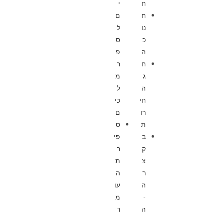
ח
י
ח
ם
נו
ל
כ
ס
ה
פ
ח
ר
ג
מ
ה
ל
חי
כי
רו
ם
ת
ס
ב
פי
ק
ר
צ
ת
ר
ה
ה
עו
-
מ
ה
ר