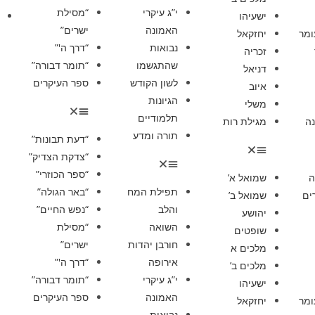
י”ג עיקרי
“מסילת
ישעיהו
האמונה
ישרים”
ומר
יחזקאל
נבואות
“דרך ה'”
זכריה
שהתגשמו
“תומר דבורה”
דניאל
לשון הקודש
ספר העיקרים
איוב
הגיונות
משלי
תלמודיים
ה
מגילת רות
תורה ומדע
“דעת תבונות”
“צדקת הצדיק”
“ספר הכוזרי”
ה
שמואל א’
תפילת המח
“באר הגולה”
ים
שמואל ב’
והלב
“נפש החיים”
יהושע
השואה
“מסילת
שופטים
חורבן יהדות
ישרים”
מלכים א
אירופה
“דרך ה'”
מלכים ב’
י”ג עיקרי
“תומר דבורה”
ישעיהו
האמונה
ספר העיקרים
ומר
יחזקאל
נבואות