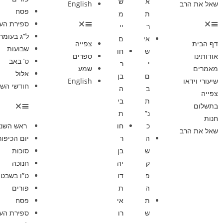
א
ש
שאל את הרב
English
פסח
ת
מ
ספירת הע
ר
יי
ל”ג בעומר
אי
ם
דף הבית
צפייה
שבועות
ש
חו
אודותינו
ספרים
ט’ באב
י
ר
מאמרים
שמע
אלול
ם
בן
שיעורי וידאו
English
חודשי השנ
ב
ה
צפייה
ת
בי
בתשלום
נ”
ת
חנות
כ
חו
ראש השנ
שאל את הרב
ה
ר
יום הכיפור
ש
בן
סוכות
ק
יה
חנוכה
פ
דו
ט”ו בשבט
ה
ת
פורים
ת
אי
פסח
ש
רו
ספירת הע