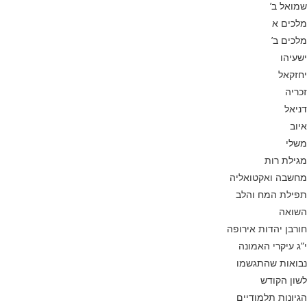
שמואל ב’
מלכים א
מלכים ב’
ישעיהו
יחזקאל
זכריה
דניאל
איוב
משלי
מגילת רות
מחשבה ואקטואליה
תפילת המח והלב
השואה
חורבן יהדות אירופה
י”ג עיקרי האמונה
נבואות שהתגשמו
לשון הקודש
הגיונות תלמודיים