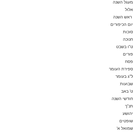
מעגל השנה
אלול
ראש השנה
יום הכיפורים
סוכות
חנוכה
ט”ו בשבט
פורים
פסח
ספירת העומר
ל”ג בעומר
שבועות
ט’ באב
חודשי השנה
תנ”ך
יהושע
שופטים
שמואל א’