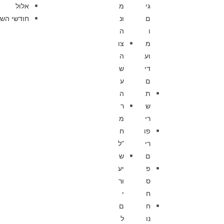
גי
מ
אלול
ם
ונ
חודשי השנ
ו
ה
מ
צו
וע
ה
די
ש
ם
ע
ת
ה
ש
ר
רי
מ
פו
ח
רי
”ל
ם
ש
פ
יע
ס
ור
ח
י
ח
ם
נו
ל