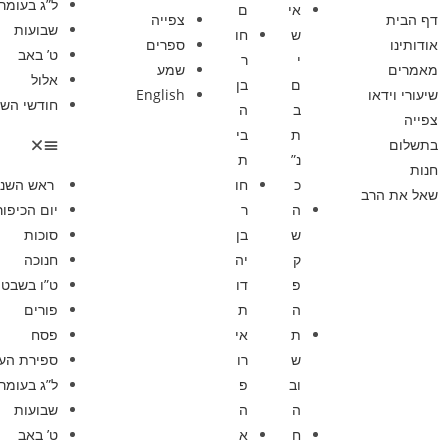
ל”ג בעומר
אי
ם
דף הבית
צפייה
שבועות
ש
חו
אודותינו
ספרים
ט’ באב
י
ר
מאמרים
שמע
אלול
ם
בן
שיעורי וידאו
English
חודשי השנ
ב
ה
צפייה
ת
בי
בתשלום
נ”
ת
חנות
כ
חו
ראש השנ
שאל את הרב
ה
ר
יום הכיפור
ש
בן
סוכות
ק
יה
חנוכה
פ
דו
ט”ו בשבט
ה
ת
פורים
ת
אי
פסח
ש
רו
ספירת הע
וב
פ
ל”ג בעומר
ה
ה
שבועות
ח
א
ט’ באב