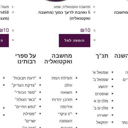
מחשבה ואקטואליה
,
שמע
מעגל 
 (מחשבה
5 ואהבת לרעך כמוך (מחשבה
58
ואקטואליה)
(מעגל
₪
10
₪
10
הוספה לסל
הו
השנה
תנ"ך
מחשבה
על ספרי
ואקטואליה
רבותינו
ה
שמואל א’
תפילת המח
“דעת תבונות”
ים
שמואל ב’
והלב
“צדקת הצדיק”
יהושע
השואה
“ספר הכוזרי”
שופטים
חורבן יהדות
“באר הגולה”
מלכים א
אירופה
“נפש החיים”
מלכים ב’
י”ג עיקרי
“מסילת
ישעיהו
האמונה
ישרים”
ומר
יחזקאל
נבואות
“דרך ה'”