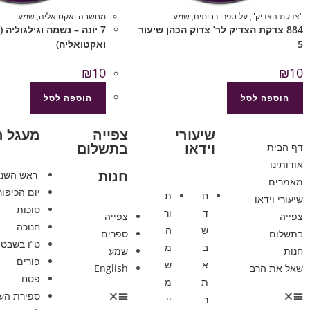
"צדקת הצדיק"
,
על ספרי רבותינו
,
שמע
מחשבה ואקטואליה
,
שמע
884 צדקת הצדיק לר’ צדוק הכהן שיעור
7 יונה – נשמה וגילגוליה
5
ואקטואליה)
₪
10
₪
10
הוספה לסל
הוספה לסל
שיעורי
צפייה
מעגל 
וידאו
בתשלום
דף הבית
אודותינו
חנות
ראש השנ
מאמרים
יום הכיפור
ח
ת
שיעורי וידאו
סוכות
ד
ור
צפייה
צפייה
חנוכה
ש
ה
בתשלום
ספרים
ט”ו בשבט
ב
מ
חנות
שמע
פורים
א
ש
שאל את הרב
English
פסח
ת
מ
ספירת הע
ר
יי