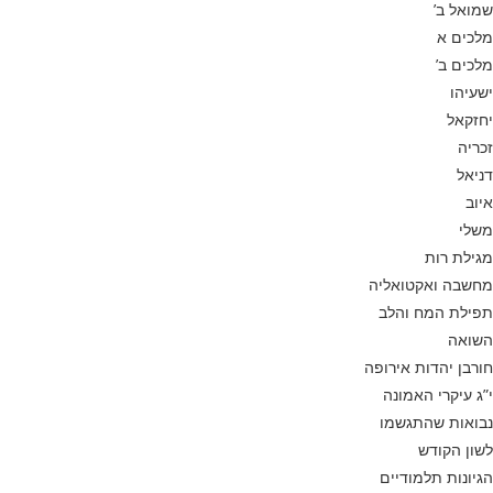
שמואל ב’
מלכים א
מלכים ב’
ישעיהו
יחזקאל
זכריה
דניאל
איוב
משלי
מגילת רות
מחשבה ואקטואליה
תפילת המח והלב
השואה
חורבן יהדות אירופה
י”ג עיקרי האמונה
נבואות שהתגשמו
לשון הקודש
הגיונות תלמודיים