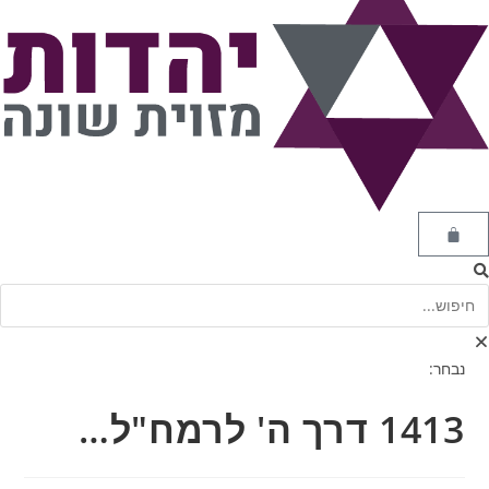
נבחר:
1413 דרך ה' לרמח"ל…