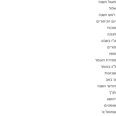
מעגל השנה
אלול
ראש השנה
יום הכיפורים
סוכות
חנוכה
ט”ו בשבט
פורים
פסח
ספירת העומר
ל”ג בעומר
שבועות
ט’ באב
חודשי השנה
תנ”ך
יהושע
שופטים
שמואל א’