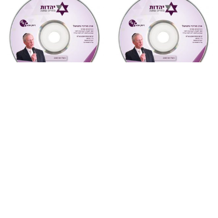
מחשבה ואקטואליה
,
שמע
מעגל השנה
,
ספירת העומר
,
שמע
7 יונה – נשמה וגילגוליה
458רבי עקיבא ספירת העומר
(מחשבה ואקטואליה)
ויחוד ה’ (מעגל השנה)