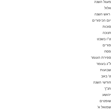
מעגל השנה
אלול
ראש השנה
יום הכיפורים
סוכות
חנוכה
ט”ו בשבט
פורים
פסח
ספירת העומר
ל”ג בעומר
שבועות
ט’ באב
חודשי השנה
תנ”ך
יהושע
שופטים
שמואל א’