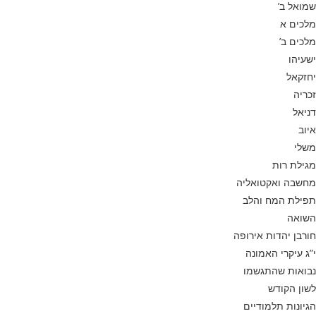
שמואל ב’
מלכים א
מלכים ב’
ישעיהו
יחזקאל
זכריה
דניאל
איוב
משלי
מגילת רות
מחשבה ואקטואליה
תפילת המח והלב
השואה
חורבן יהדות אירופה
י”ג עיקרי האמונה
נבואות שהתגשמו
לשון הקודש
הגיונות תלמודיים