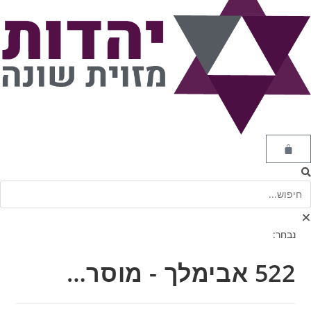
נבחר:
522 אבימלך - מוסר…