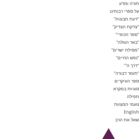
תורה ומדע
על ספרי רבותינו
“דעת תבונות”
“צדקת הצדיק”
“ספר הכוזרי”
“באר הגולה”
“מסילת ישרים”
“נפש החיים”
“דרך ה'”
“תומר דבורה”
ספר העיקרים
סוגיות במקרא
תפילה
טעמי המצוות
English
שאל את הרב