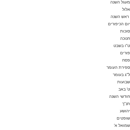
מעגל השנה
אלול
ראש השנה
יום הכיפורים
סוכות
חנוכה
ט”ו בשבט
פורים
פסח
ספירת העומר
ל”ג בעומר
שבועות
ט’ באב
חודשי השנה
תנ”ך
יהושע
שופטים
שמואל א’