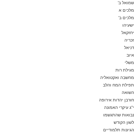
שמואל ב’
מלכים א
מלכים ב’
ישעיהו
יחזקאל
זכריה
דניאל
איוב
משלי
מגילת רות
מחשבה ואקטואליה
תפילת המח והלב
השואה
חורבן יהדות אירופה
י”ג עיקרי האמונה
נבואות שהתגשמו
לשון הקודש
הגיונות תלמודיים