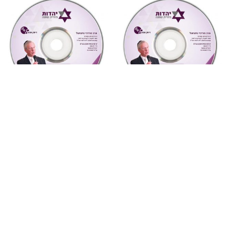
"צדקת הצדיק"
,
על ספרי רבותינו
,
מחשבה ואקטואליה
,
שמע
שמע
4 חטא העגל ואנחנו
880 צדקת הצדיק לר’ צדוק
(מחשבה ואקטואליה)
הכהן שיעור 1