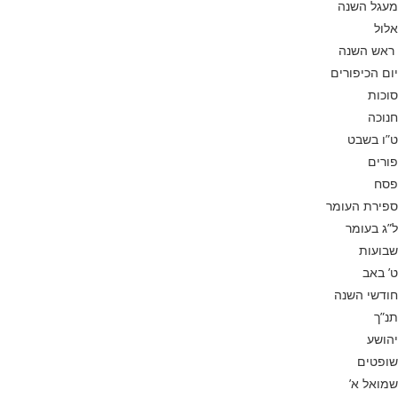
מעגל השנה
אלול
ראש השנה
יום הכיפורים
סוכות
חנוכה
ט”ו בשבט
פורים
פסח
ספירת העומר
ל”ג בעומר
שבועות
ט’ באב
חודשי השנה
תנ”ך
יהושע
שופטים
שמואל א’