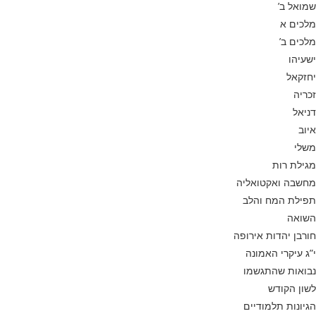
שמואל ב’
מלכים א
מלכים ב’
ישעיהו
יחזקאל
זכריה
דניאל
איוב
משלי
מגילת רות
מחשבה ואקטואליה
תפילת המח והלב
השואה
חורבן יהדות אירופה
י”ג עיקרי האמונה
נבואות שהתגשמו
לשון הקודש
הגיונות תלמודיים