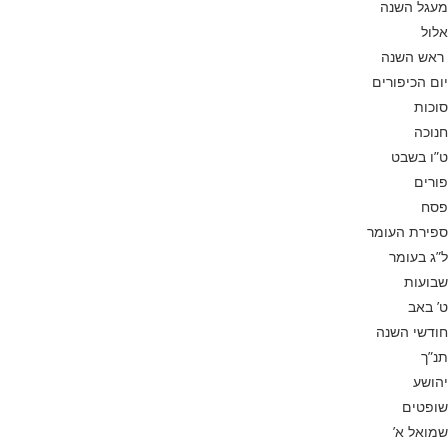
מעגל השנה
אלול
ראש השנה
יום הכיפורים
סוכות
חנוכה
ט”ו בשבט
פורים
פסח
ספירת העומר
ל”ג בעומר
שבועות
ט’ באב
חודשי השנה
תנ”ך
יהושע
שופטים
שמואל א’