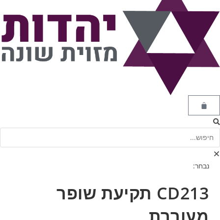
נבחר:
CD213 תקיעת שופר
מעוררת…