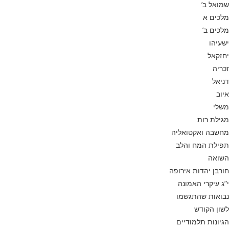
שמואל ב’
מלכים א
מלכים ב’
ישעיהו
יחזקאל
זכריה
דניאל
איוב
משלי
מגילת רות
מחשבה ואקטואליה
תפילת המח והלב
השואה
חורבן יהדות אירופה
י”ג עיקרי האמונה
נבואות שהתגשמו
לשון הקודש
הגיונות תלמודיים