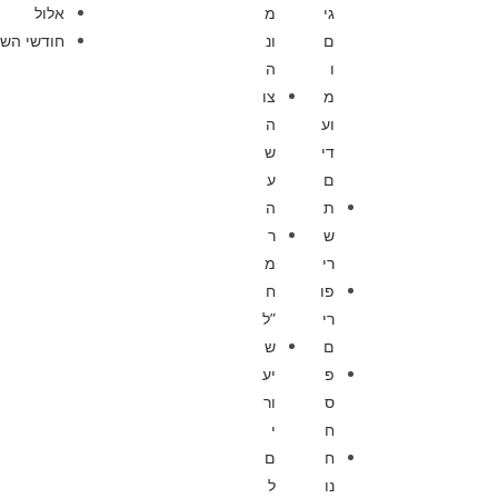
גי
מ
אלול
ם
ונ
חודשי השנ
ו
ה
מ
צו
וע
ה
די
ש
ם
ע
ת
ה
ש
ר
רי
מ
פו
ח
רי
”ל
ם
ש
פ
יע
ס
ור
ח
י
ח
ם
נו
ל