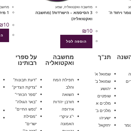
ע
מחשבה ואקטואליה
,
שמע
מחשבה
ומר ויחוד ה’
3 הסיסמא – הישרדות! (מחשבה
1 מיהו יהודי (מחשבה ואקטואליה)
ואקטואליה)
₪
10
₪
10
הו
הוספה לסל
השנה
תנ"ך
מחשבה
על ספרי
ואקטואליה
רבותינו
ה
שמואל א’
תפילת המח
“דעת תבונות”
ים
שמואל ב’
והלב
“צדקת הצדיק”
יהושע
השואה
“ספר הכוזרי”
שופטים
חורבן יהדות
“באר הגולה”
מלכים א
אירופה
“נפש החיים”
מלכים ב’
י”ג עיקרי
“מסילת
ישעיהו
האמונה
ישרים”
ומר
יחזקאל
נבואות
“דרך ה'”