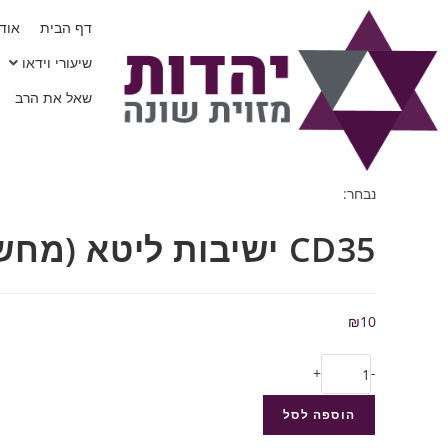
דף הבית
אודו
שיעורי וידאו
שאל את הרב
נבחר:
CD35 ישיבות ליטא (מחשבה…
₪
10
+
-
הוספה לסל