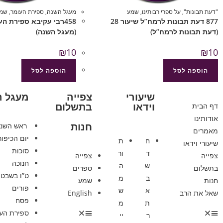
"דעת תבונות"
,
על ספרי רבותינו
,
שמע
מעגל השנה
,
ספירת העומר
,
שמ
877 דעת תבונות לרמח”ל שיעור 28
458רבי עקיבא ספירת הע
(דעת תבונות לרמח”ל)
(מעגל השנה)
₪
10
₪
10
הוספה לסל
הוספה לסל
שיעורי
צפייה
מעגל 
וידאו
בתשלום
דף הבית
אודותינו
חנות
ראש השנ
מאמרים
יום הכיפור
ח
ת
שיעורי וידאו
סוכות
ד
ור
צפייה
צפייה
חנוכה
ש
ה
בתשלום
ספרים
ט”ו בשבט
ב
מ
חנות
שמע
פורים
א
ש
שאל את הרב
English
פסח
ת
מ
ספירת הע
ר
יי