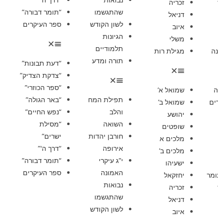
זכריה
שהתגשמו
“תומר דבורה”
דניאל
לשון הקודש
ספר העיקרים
איוב
הגיונות
משלי
תלמודיים
ה
מגילת רות
תורה ומדע
“דעת תבונות”
“צדקת הצדיק”
“ספר הכוזרי”
ה
שמואל א’
תפילת המח
“באר הגולה”
ים
שמואל ב’
והלב
“נפש החיים”
יהושע
השואה
“מסילת
שופטים
חורבן יהדות
ישרים”
מלכים א
אירופה
“דרך ה'”
מלכים ב’
י”ג עיקרי
“תומר דבורה”
ישעיהו
האמונה
ספר העיקרים
ומר
יחזקאל
נבואות
זכריה
שהתגשמו
דניאל
לשון הקודש
איוב