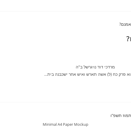
?
רשל ב"ה מרדכי דוד נויג
וא פרק כח (ל) אשה תארש ואיש אחר ישכבנה בית…
Minimal A4 Paper Mockup