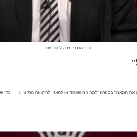
הרב מרדכי נויגרשל קורסים
”
שונים" או להאזין להרצאה מס' 6. 1. כדי שהויכוח יעטה צורה אינטליגנטית מעט כדאי שידעו…