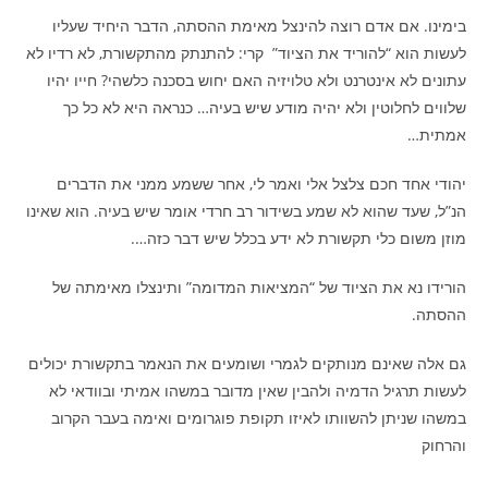
בימינו. אם אדם רוצה להינצל מאימת ההסתה, הדבר היחיד שעליו
לעשות הוא “להוריד את הציוד” קרי: להתנתק מהתקשורת, לא רדיו לא
עתונים לא אינטרנט ולא טלויזיה האם יחוש בסכנה כלשהי? חייו יהיו
שלווים לחלוטין ולא יהיה מודע שיש בעיה… כנראה היא לא כל כך
אמתית…
יהודי אחד חכם צלצל אלי ואמר לי, אחר ששמע ממני את הדברים
הנ”ל, שעד שהוא לא שמע בשידור רב חרדי אומר שיש בעיה. הוא שאינו
מוזן משום כלי תקשורת לא ידע בכלל שיש דבר כזה….
הורידו נא את הציוד של “המציאות המדומה” ותינצלו מאימתה של
ההסתה.
גם אלה שאינם מנותקים לגמרי ושומעים את הנאמר בתקשורת יכולים
לעשות תרגיל הדמיה ולהבין שאין מדובר במשהו אמיתי ובוודאי לא
במשהו שניתן להשוותו לאיזו תקופת פוגרומים ואימה בעבר הקרוב
והרחוק