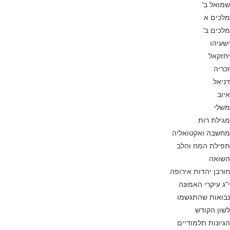
שמואל ב’
מלכים א
מלכים ב’
ישעיהו
יחזקאל
זכריה
דניאל
איוב
משלי
מגילת רות
מחשבה ואקטואליה
תפילת המח והלב
השואה
חורבן יהדות אירופה
י”ג עיקרי האמונה
נבואות שהתגשמו
לשון הקודש
הגיונות תלמודיים