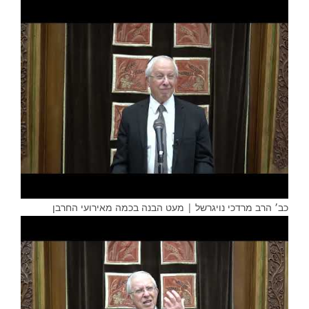
כב׳ הרב מרדכי נויגרשל | מעט הבנה בכמה מאירועי החרבן