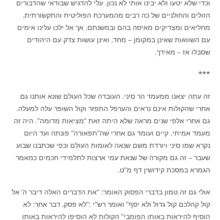
וכדי שלא יטעו ולא יבינו אותי לא נכון. עלי להדגיש שבודאי שהדבורים
הזולים והחולניים של כה רבים מהמערכת הפוליטית והתקשורתית,
מחליאים ומצדיקים מאיסה בהם ובמשנתם. אך אל ילכו עלינו אימים
עם השוואות שאינן במקומן – מחד, ואינן עושות צדק עם היהודים
שסבלו אז – מאידך.
***
זה עתה יצאנו ממעמד הר סיני. העובדה שכל העולם שונא אותנו גם
אחרי שהקולות אינם נראים והערפל התפזר וקול השופר עלה למעלה.
גם אחרי אלפי שנים מראה שלא היתה זאת “מציאות מדומה”. היה זה
מעמד אמיתי. קיים ועומד גם אחרי שה”תפאורה” פונתה ועד היום
נקרא שמו סיני ויורדת משם שנאה לאומות העולם וכפי שכתבנו שבוע
שעבר – זה גם מקורה של שנאת עמי ארצות לתלמידי חכמים כמאמר
הגמרא במסכת קידושין דף מ”ט.
אולי גם זה טמון בדברי הפסוק האומר: “את הדברים האלה דיבר ה’ אל
קול קהלכם קול גדול ולא יסף” ואומר רש”י :”לא פסק, דבר אחר: לא
הוסיף להיראות באותו הפומבי” הקולות לא הוסיפו להיראות באותו