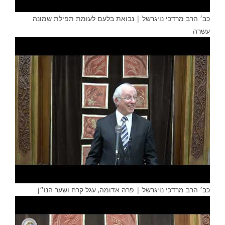
כב׳ הרב מרדכי נויגרשל | נבואת בלעם לעומת תפילת שמונה
עשרה
כב׳ הרב מרדכי נויגרשל | פרה אדומה, עגל קרח ושער הנו״ן