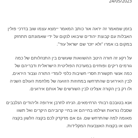
24/05/2023
בזמן שמאמר זה יראה אור כותב המאמר יימצא עצמו שוב בדרכי פולין
האבלות עם קבוצת יהודים שיבואו לנקום על ידי שאמונתם תתחזק
במקום בו אמרו “ולא יזכר שם ישראל עוד”.
על רקע זה חורה היטב ההשוואות שעושים בין התנהלותם של כמה
גורמים ריקים ופוחזים במערכת הפוליטית הישראלית ודבריהם של
כמה אנשי תקשורת חסרי חשיבות כלפי לומדי התורה וצבור היראים,
לבין האירועים שהתרחשו במחוזות הזוועה של מלחמת העולם השניה
ולו רק בין הקורה אצלינו לבין השורשים של אותם אירועים.
אנא בטובכם רבותי הרחימאים, הניחו לחרבן אירופה וליהודים הנלבבים
שסבלו נוראות ושילמו בחייהם או בחיי קרוביהם היקרים ואל תשוו
מאומה למה שהתרחש שם. גם אם מדקדק לכם בקצה הלשון בקצה
העט או בקצות האצבעות המקלידות.