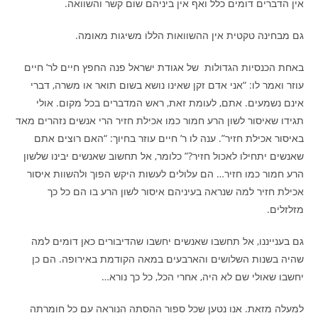
אין הדברים דומים כלל ואף אין ביניהם שום קשר והשוואה.
גם מבחינה טקטית אין ההשוואות הללו משיגות מאומה.
באחת הכנסיות הגדולות של אגודת ישראל פנה החפץ חיים לר’ חיים
עוזר ואמר לו: “אני אדם זקן שאינו נושא בשום תואר או משרה, דברי
אינם נשמעים. אתם, לעומת זאת, ראש המדברים בכל מקום. אולי
תגידו שאיסור לשון הרע חמור כמו אכילת חזיר הרי אנשים נזהרים מאד
באיסור אכילת חזיר”. ענה לו ר’ חיים עוזר בחיוך: “האם רוצים אתם
שאנשים יתחילו לאכול חזיר?” כלומר, אל תחשוב שאנשים יבינו שלשון
הרע חמור כמו חזיר… הם עלולים לעשות היקש הפוך ולהשוות איסור
אכילת חזיר למה שנראה בעיניהם איסור לשון הרע בו הם כל כך
מזלזלים.
גם בענייננו, אל תחשבו שאנשים יחשבו שהדיבורים כאן דומים למה
שהיה בשנות השלושים והארבעים במאה הקודמת באירופה. הם כן
יחשבו שאולי שם לא היה, אחרי הכל, כל כך נורא…
למעלה מזאת. אנו נטען שכל ספור ההסתה הנוראה עם כל חומרתה