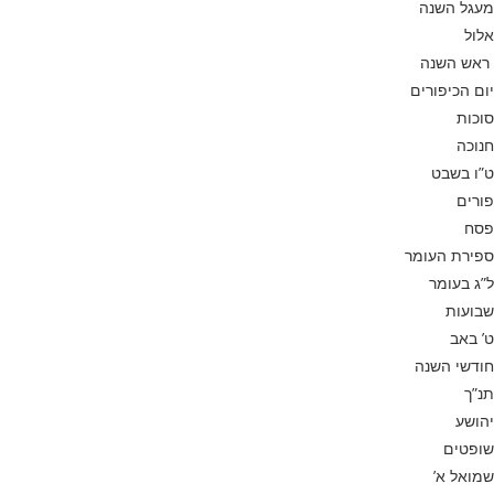
מעגל השנה
אלול
ראש השנה
יום הכיפורים
סוכות
חנוכה
ט”ו בשבט
פורים
פסח
ספירת העומר
ל”ג בעומר
שבועות
ט’ באב
חודשי השנה
תנ”ך
יהושע
שופטים
שמואל א’