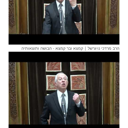
הרב מרדכי נויגרשל | קמצא ובר קמצא - הבושה ותוצאותיה