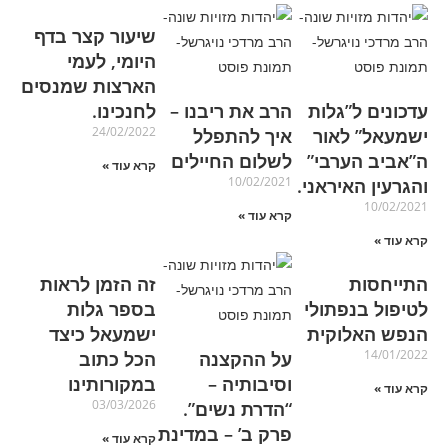
שיעור קצר בדף
היומי, לעמי
הארצות שמנסים
עדכונים ל”גלות
הרב את ריבנו –
לחנכינו.
24/02/2022
ישמעאל” לאור
איך להתפלל
ה”אביב הערבי”
לשלום החיילים
קרא עוד »
10/02/2021
והגרעין האיראני.
10/02/2021
קרא עוד »
קרא עוד »
התייחסות
זה הזמן לראות
לטיפול בנפתולי
בספר גלות
הנפש האלוקית
ישמעאל כיצד
14/01/2022
על ההקצנה
הכל כתוב
וסיבותיה –
במקורותינו
קרא עוד »
03/03/2026
“הדרת נשים”.
פרק ב’ – במדינת
קרא עוד »