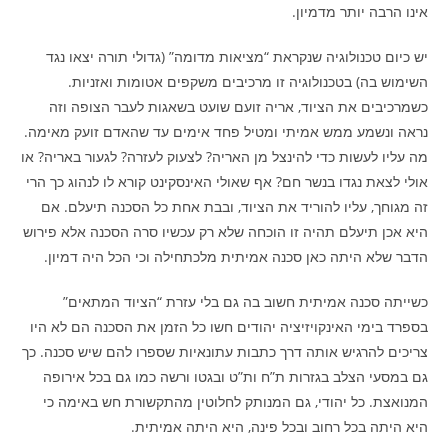
אינו הרבה יותר מדמיון.
יש כיום טכנולוגיה שנקראת “מציאות מדומה” (גדולי תורה יצאו נגד
השימוש בה) בטכנולוגיה זו מרכיבים משקפים אטומות ואזניות.
כשמרכיבים את הציוד, אריה זועם שועט בשאגות לעבר הצופה וזה
נראה ונשמע ממש אמיתי ומטיל פחד אימים עד שהאדם זועק מאימה.
מה עליו לעשות כדי להינצל מן האריה? לצעוק לעזרה? לגעור באריה? או
אולי לצאת נגדו בנשר חם? אף שאולי האינסקינט קורא לו לנהוג כך הרי
זה מגוחך, עליו להוריד את הציוד, ובבת אחת כל הסכנה תיעלם. אם
היא אכן תיעלם תהיה זו הוכחה שלא רק עכשיו סרה הסכנה אלא פירוש
הדבר שלא היתה כאן סכנה אמיתית מלכתחילה וכי הכל היה דמיון.
כשייתה סכנה אמיתית חשוב בה גם בלי עזרת “הציוד המתאים”
בספרד בימי האינקויזיציה יהודים חשו כל הזמן את הסכנה הם לא היו
צריכים להרגיש אותה דרך כתבות עתונאיות שספרו להם שיש סכנה. כך
גם במסעי הצלב בגזרות ת”ח ות”ט ובגטו ורשה כמו גם בכל אירופה
המנואצת. כל יהודי, גם המנותק לחלוטין מהתקשורת חש באימה כי
היא היתה בכל רחוב ובכל פינה, היא היתה אמיתית.