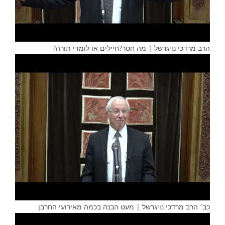
הרב מרדכי נויגרשל | מה חסר?חיילים או לומדי תורה?
כב׳ הרב מרדכי נויגרשל | מעט הבנה בכמה מאירועי החרבן