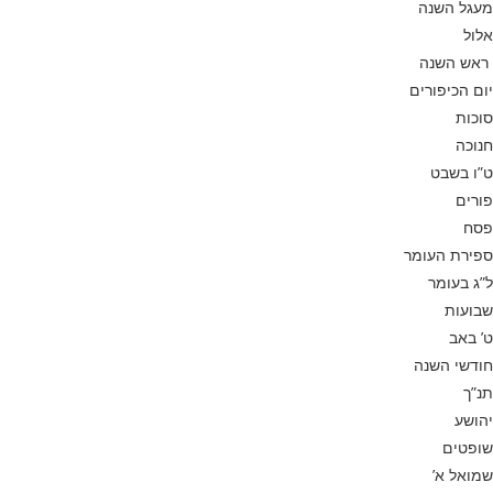
מעגל השנה
אלול
ראש השנה
יום הכיפורים
סוכות
חנוכה
ט”ו בשבט
פורים
פסח
ספירת העומר
ל”ג בעומר
שבועות
ט’ באב
חודשי השנה
תנ”ך
יהושע
שופטים
שמואל א’