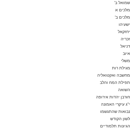
שמואל ב’
מלכים א
מלכים ב’
ישעיהו
יחזקאל
זכריה
דניאל
איוב
משלי
מגילת רות
מחשבה ואקטואליה
תפילת המח והלב
השואה
חורבן יהדות אירופה
י”ג עיקרי האמונה
נבואות שהתגשמו
לשון הקודש
הגיונות תלמודיים