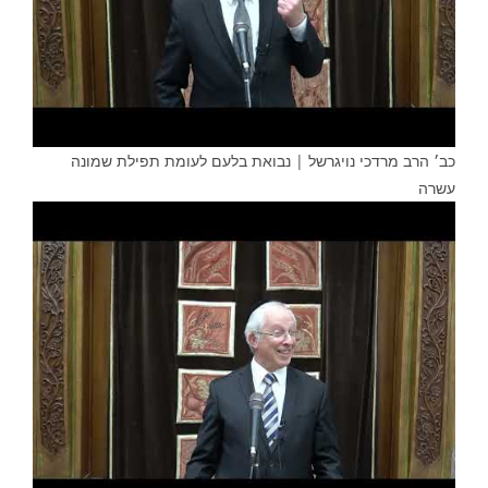
כב׳ הרב מרדכי נויגרשל | נבואת בלעם לעומת תפילת שמונה
עשרה