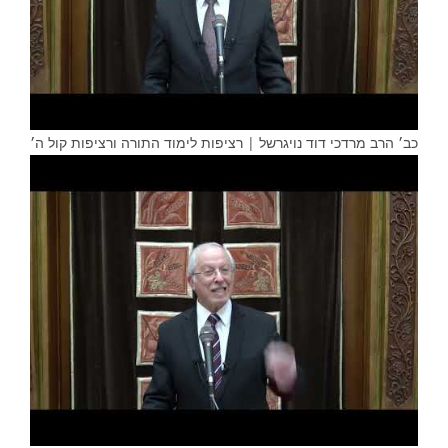
כב׳ הרב מרדכי דוד נויגרשל | רציפות לימוד התורה ורציפות קול ה׳