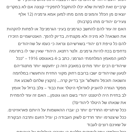
קרביים זאת למרות שלא יכלו להתקבל לתפקידי קצונה אם לא במקרים
יוצאים מן הכלל והמונים מהם מתו למען אמא גרמניה (12 אלף
צעירים יהודים מתו בקרבות)
האם זה עזר להם להחשב כגרמנים בעיני הגרמנים? או לפחות להקהות
את השנאה? לא מיניה ולא מקצתיה, בדיוק להפך. האנטישמיים הזכירו
להם כל טיפת דם יהודי בשורשיהם ונראה כי כעסו על שהיהודים
נדחפים בכח להיות גרמנים. ולטר רתנאו, היהודי שאין שני לו בתרומה
למען המאמץ המלחמתי הגרמני, כתב ב-4 באוגוסט 1916 – “ככל
שיהודים רבים יותר מתים במאבק הזה כן יתעקשו יותר מתנגדיהם
לטעון שהיהודים ישבו ברובם רחוק מקווי החזית והתעשרו במלחמה
והשנאה תוכפל ותשלש” וכך בדיוק קרה… (הקצין שלחם לשכנע את
מפקד הגזרה להעניק לאדולף היטלר אות כבוד – צלב ברזל על אומץ
לב בחזית היה לויטננט יהודי בשם הוגו גוטמן… האם זה עזר להפחית
את שנאתו של היטלר ליהודים?)
ככל שיתגייסו החרדים יותר כן יגברו ההאשמות על היותם פאראזיטים.
ככל שיצטרפו יותר חרדים לשוק העבודה כן יגדל הזעם ותרבה הבקורת
על שאינם רוצים לעבוד
ככל שילמדו יותר לימודים כלליים כן יתגברו העלילות על בערותם.