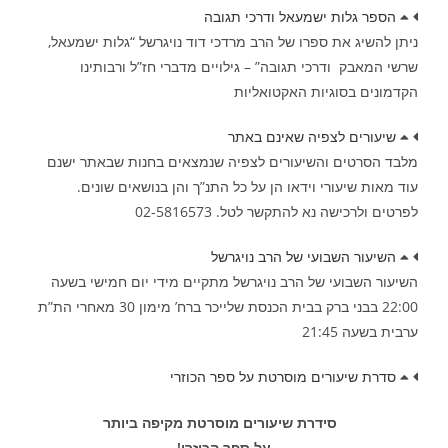
הספר גלות ישמעאל ודרכי תגובה
ניתן להשיג את ספרו של הרב מרדכי דוד נויגרשל “גלות ישמעאל,
שרשי המאבק ודרכי תגובה” – גילויים מדברי חז”ל ורבותינו
הקדמונים בסוגיות האקטואליות
שיעורים לצפיה שאינם באתר
מלבד הסרטים והשיעורים לצפיה שנמצאים בחנות שבאתר ישנם
עוד מאות שיעורי וידאו הן על כל התנ”ך והן בנושאים שונים.
לפרטים ולרכישה נא להתקשר לטל. 02-5816573
השיעור השבועי של הרב נויגרשל
השיעור השבועי של הרב נויגרשל מתקיים מידי יום חמישי בשעה
22:00 בבני ברק בבית הכנסת שלייכר ברח’ מימון 30 מאחרי הת”ת
ערבית בשעה 21:45
סדרת שיעורים מוסרטת על ספר הכוזרי
סידרת שיעורים מוסרטת מקיפה ביותר
על ספר הכוזרי!