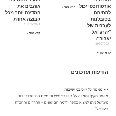
אורטודוכסי יכול
אוהבים את
קרא עוד »
להתיחס
המדינה יותר מכל
בסובלנות
קבוצה אחרת
10/02/2021
לעברות של
“יהרג ואל
קרא עוד »
יעבור”?
10/02/2021
קרא עוד »
הודעות ועדכונים
מאמר על גיוס בני ישיבות
מאמר מקיף וממצה על גיוס בני ישיבות מאת הרבמרדכי דוד
נויגרשל ניתן למצוא בספרו “למה הם שונים – החרדים והחברה
בישראל”