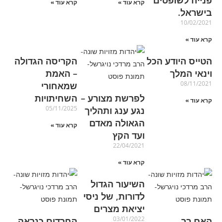
פנייה לשופטים
קרא עוד »
קרא עוד »
בישראל.
10/02/2021
קרא עוד »
הטייס היודע הכל
הקריסה הגדולה
וינאי המלך
– האמת
08/11/2021
שמאחורי
לפרשת מצורע –
השחיתויות
קרא עוד »
05/11/2025
נגע ענג ותהליך
הגאולה מאדם
קרא עוד »
ועד הקץ
22/04/2021
קרא עוד »
השיעור הגדול
לדורות, של ניסי
יציאת מצרים
03/01/2022
האם רב
החרדים כנראה