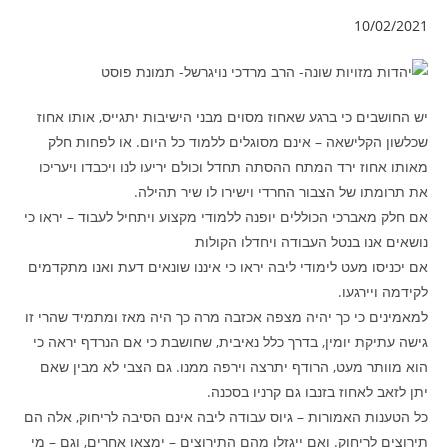
10/02/2021
יש החושבים כי ברגע שאחוז מסוים מבני הישיבות יתגייס, אותו אחוז
שכלשון הקלישאה – אינם מסוגלים ללמוד כל היום. או לפחות חלק
מאותו אחוז ירד המתח ההסתה תחדל וכולם יריעו לנו ויכבדו ויעריכו
את תרומתו של הצבור החרדי וישירו לו שיר תהילה.
אם חלק מאברכי הכוללים יופנה ללמודי מקצוע ויתחיל לעבוד – יראו כי
נושאים אנו בנטל העבודה ויחדלו הקולות
אם יכניסו מעט לימודי ליבה יראו כי איננו שונאים דעת ואנו מתקדמים
לקידמה ויירגעו.
למאמינים כי כך יהיה מצפה אכזבה מרה כך היה מאז ומתמיד שהרי זו
גישה עתיקת יומין, בדרך כלל נאיבית, שחושבת כי אם הנרדף יראה כי
הוא מוותר מעט, הרודף יתרצה וירפה ממנו. גם הצבי לא מבין שאם
יתן לזאב לאחוז בזנבו גם קרניו בסכנה.
כל הטענות האמורות – גיוס עבודה ליבה אינם הסיבה לריחוק, אלה הם
תירוצים לריחוק. ואם ייגזלו מהם התירוצים – ימצאו אחרים, וגם – מי