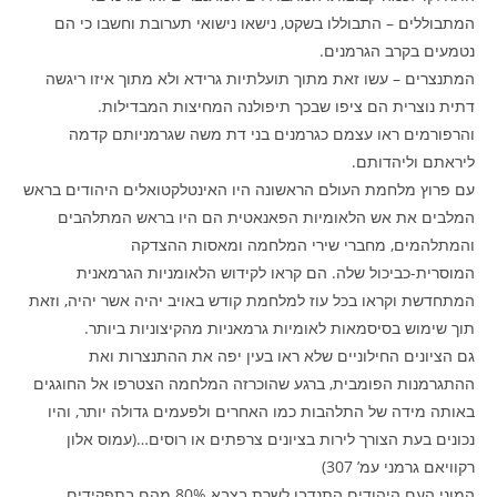
המתבוללים – התבוללו בשקט, נישאו נישואי תערובת וחשבו כי הם
נטמעים בקרב הגרמנים.
המתנצרים – עשו זאת מתוך תועלתיות גרידא ולא מתוך איזו ריגשה
דתית נוצרית הם ציפו שבכך תיפולנה המחיצות המבדילות.
והרפורמים ראו עצמם כגרמנים בני דת משה שגרמניותם קדמה
ליראתם וליהדותם.
עם פרוץ מלחמת העולם הראשונה היו האינטלקטואלים היהודים בראש
המלבים את אש הלאומיות הפאנאטית הם היו בראש המתלהבים
והמתלהמים, מחברי שירי המלחמה ומאסות ההצדקה
המוסרית-כביכול שלה. הם קראו לקידוש הלאומניות הגרמאנית
המתחדשת וקראו בכל עוז למלחמת קודש באויב יהיה אשר יהיה, וזאת
תוך שימוש בסיסמאות לאומיות גרמאניות מהקיצוניות ביותר.
גם הציונים החילוניים שלא ראו בעין יפה את ההתנצרות ואת
ההתגרמנות הפומבית, ברגע שהוכרזה המלחמה הצטרפו אל החוגגים
באותה מידה של התלהבות כמו האחרים ולפעמים גדולה יותר, והיו
נכונים בעת הצורך לירות בציונים צרפתים או רוסים…(עמוס אלון
רקוויאם גרמני עמ’ 307)
המוני העם היהודים התנדבו לשרת בצבא 80% מהם בתפקידים