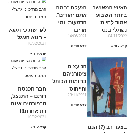
האיש המאושר
הזעקה “במה
ביותר השבוע
אתם יהודים”,
אמור להיות
הדמעות, ומי
נפתלי בנט
מריבה
לפרשת כי תשא
14/06/2021
04/11/2022
– חטא העגל
10/02/2021
קרא עוד »
קרא עוד »
קרא עוד »
הנועצים
ציפורניהם
בחומות הכותל
והייחוס
חבר הכנסת
25/11/2021
רותם – התנצל,
הרפורמים אינם
קרא עוד »
דת אחרת!!!
10/02/2021
בצער רב (?) הננו
קרא עוד »