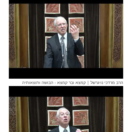
הרב מרדכי נויגרשל | קמצא ובר קמצא - הבושה ותוצאותיה