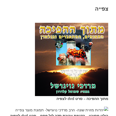
צפייה
מתוך ההפיכה – סרט dvd לצפיה
כולנו מסובין – הדגמת עריכת סדר ליל פסח – סרט dvd לצפיה