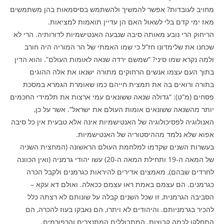
מחויב לעובדות? אפשר להמשיך ולהשתמש בסיסמאות בהן משתמשים
מאז ימי קדם בלי לשאול האם הן עדיין תואמות למציאות.
הריחוק הרי נובע מאותה סיבה שנבעה האנטישמיות לדורותיה. הרי לא
שכחנו את שלימדונו חז”ל כי שמו האמתי של הר המוריה היה חורב
ולמה נקרא שמו סיני? “שמשם ירדה שנאה לאומות העולם”. והוא הדין
בתוך העם עצמו אנשים הרחוקים מתורה ישנאו את אלה ההוגים
בתורה ורואים בה את תמצית חייהם כמו שאומרת הגמרא במסכת
פסחים (מ”ט): “גדולה שנאה ששונאים עמי ארצות את תלמידי החכמים
יותר מהשנאה ששונאים אומות העולם את ישראל”. אשר על כן,
האנולוגיה לפסיכולוגיה של האנטישמיות אינה אלא טבעית אין כל סיבה
אפוא שלא נלמד מההיסטוריה של האנטישמיות.
בעשרות השנים שקדמו למלחמת העולם הראשונה (המחצית השניה
של המאה ה-19 ותחילת המאה ה-20) עשו יהודי גרמניה (ואין הכוונה
לחרדים שבהם), מאמצים אדירים להיראות כגרמנים ולקבל הכרה
כגרמנים. הם עצמם באמת ראו עצמם ככאלה. ואולם דא עקא –
הסביבה הגרמנית, זו שכל השנים קבלה על שונותם לא רצתה כלל
להכיר בגרמניותם. והיהודים לא ויתרו, הם נאבקו בעוז להכרה, הם
התחלקו לכמה קבוצות. המתבוללים המתנצרים והרפורמים.