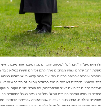
ה”דמוקרטים” וה”ליברלים” למיניהם עומדים נוכח משבר אחר משבר, תיקי נ
ספינת הדגל שלהם ושהיו מגוחכים מתחילתם ועליהם הימרו במלוא כובד 
והולכים וגוררים אחריהם לתהום עוד ועוד פרות קדושות שמתגלות במלוא ע
קפלן שמומנו מכספים לא כשרים מכל הכיוונים (והיום גם מדובר שיש כאן ק
העברת כספים רבים עם ראשי ההיסתדרות) לא הובילו לשום מקום. הצעק
הנוכחי לא רוצה החזרת חטופים התגלו כעלילה נוראה כשכל החטופים החיים
מוחזרים והולכים. הפרקליטה הצבאית שהתנהגותה עבריינית ילדותית ומח
חושדים שהיא רק קצה קרחון של מגדל קלפים שחור שמתערער. באופן אובי