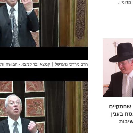
מדומין.
הרב מרדכי נויגרשל | קמצא ובר קמצא - הבושה ותו
ן שהתקיים
סת בענין
שיבות