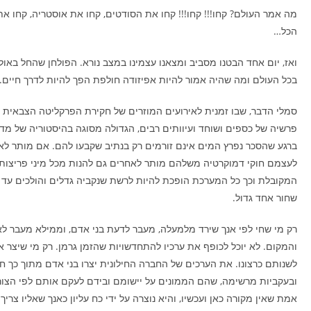
מה אמר העולם? קחו!!! קחו!!! קחו את הסודטים, קחו את אוסטריה, קחו את
הכל…
ואז, יום אחד הבטנו מסביב ומצאנו עצמינו במצב נורא. הפולחן שהחל בא
בכל העולם ומה שהיה אמור להיות אפיזודה חולפת הפך להיות לדרך חיים.”
סמלי הדבר, שבו זמנית לאירועים המוזרים של חקירת הפרקליטה הצבאית
פרשיה של כספים ושוחד ועיוותים רבים, הגדולה מסוגה בהיסטוריה של מדי
ברגע שהסכר נפרץ המים אינם זורמים רק בנתיב שקבעו להם. אם מותר לאנ
לעצמם חוקי דמוקרטיה משלהם מותר לאחרים גם להנות מכל מיני פריצות
המקובלת וכך כל המערכת הופכת להיות לרשת שנקביה גדלים והולכים עד 
שחור אחד גדול.
רק מי שחי לפי אנך שירד מלמעלה, מעבר לדעת בני אדם, וממילא מעבר לאי
והמקום. לא יוכל לכופף את ערכיו להתחדשויות שהזמן גרמן. רק מי שיצר א
לשנותם כרצונו. את הערכים של החברה החילונית יצרו בני אדם מתוך כך חו
ובעקביות מרשימה, שהם הממונים על יישומם ובידם לעקם אותם לפי הצור
אמת שאין מקורה כאן ועכשיו, והיא נוצרה על ידי כח עליון כאנך שאליו צריך