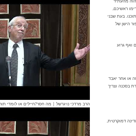
הוה מהעתיד
רימו ראשיכם,
וכנו. בעת שבני
ור הישן של
 ואף גרוע
ה או אחר יאבד
דת בסכנה וצריך
הרב מרדכי נויגרשל | מה חסר?חיילים או לומדי תור
דינה דמוקרטית,