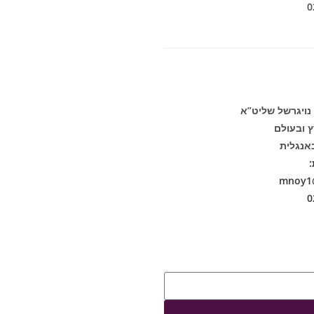
 נויגרשל שליט”א
ץ ובעולם
אנגלית
:
mnoy1@