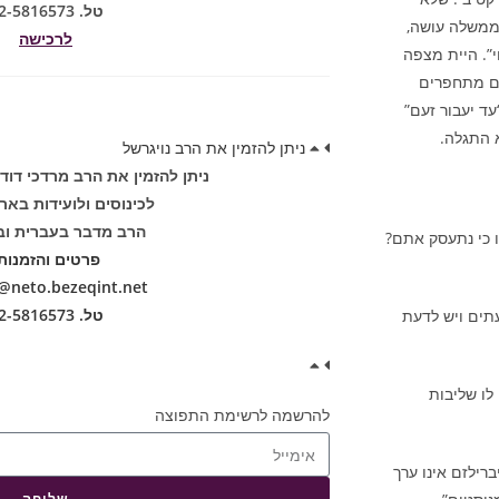
טל. 02-5816573
ממשלה עושה,
לרכישה
י”. היית מצפה
הם מתחפרים
ד יעבור זעם”
 התגלה.
ניתן להזמין את הרב נויגרשל
ניתן להזמין את הרב מרדכי דוד
לכינוסים ולועידות באר
הרב מדבר בעברית וב
 כי נתעסק אתם?
פרטים והזמנות
neto.bezeqint.net
טל. 02-5816573
תים ויש לדעת
לו שליבות
להרשמה לרשימת התפוצה
רילזם אינו ערך
שליחה