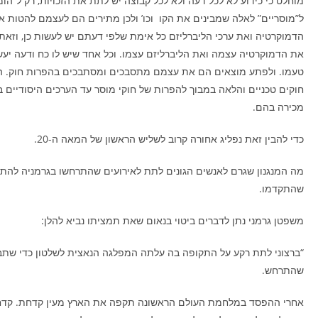
מוחלט כי כידוע לא לכל דעה ולא לכל קבוצה יש לתת את הזכויות, רק ל”הומ
ל”מוסריים” לאלה שמבינים את הקו וכו’ ולכן מתירים הם לעצמם להטות א
הדמוקרטיה ואת ערכי הליברליזם כל אימת שלפי דעתם יש לעשות כן, וזאת 
את הדמוקרטיה עצמה ואת הליברליזם עצמו. וכל אחד שיש לו כח ודעה יעש
טעמו. ולפתע מוצאים הם את עצמם מתסבכים ומסתבכים בהפרות חוק. 
חוקים טכניים והלאה במבוך להפרות של חוקי מוסר עד הערכים היסודיים 
מכירה בהם.
כדי להבין זאת נפליג אחורה קרוב לשליש הראשון של המאה ה-20.
מה המנגנון שגרם לאנשים הגונים לתת לאירועים שהתרחשו בגרמניה להת
שהתקדמו.
משפטן גרמני נתן לדברים ביטוי בנאום שאת תמציתו נביא להלן:
“ברצוני לתת רקע על התקופה בה עלתה המפלגה הנאצית לשלטון כדי שתב
שהתרחש.
אחרי ההפסד במלחמת העולם הראשונה תקפה את הארץ מעין קדחת. קדח