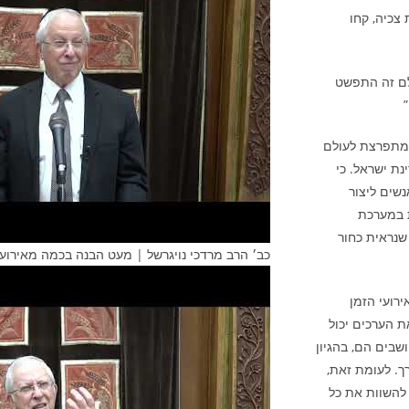
 צכיה, קחו
ולם זה התפשט
 מתפרצת לעולם
נת ישראל. כי
שים ליצור
 במערכת
שנראית כחור
כב׳ הרב מרדכי נויגרשל | מעט הבנה בכמה מאירועי
רועי הזמן
ת הערכים יכול
שבים הם, בהגיון
ך. לעומת זאת,
 להשוות את כל