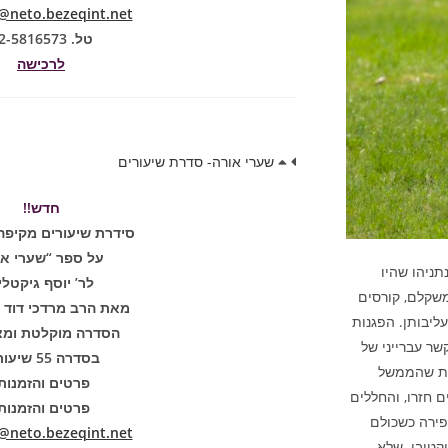
neto.bezeqint.net
טל. 02-5816573
לרכישה
שערי אורה- סדרת שיעורים
חדש!!
סידרת שיעורים מקיפה
על ספר “שערי או
תניהו שהיו
לר’ יוסף גיקטלי
משקלם, קורסים
מאת הרב מרדכי דוד נ
ליבותן. הפגנות
הסדרה מוקלטת ומצ
שר עברייני של
בסדרה 55 שיעורים
ות שהממשל
פרטים והזמנות
 חזרו, והחללים
פרטים והזמנות
פירה כשכולם
neto.bezeqint.net
קטיבי. שלא