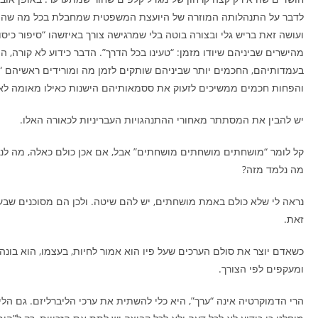
לדבר על התנהלותה המוזרה של היועצת המשפטית שמחבלת בכל מה שה
ועושה זאת בריש גלי ובצורה בוטה בלי שמרגישה צורך באיזשהו “סיפור כיסו
מהישרים שביניהם שיודו מזמן: “טעינו בכל הדרך”. הדבר כידוע לא קורה, 
בעמדותיהם, החכמים יותר שביניהם שותקים לזמן מה ומורידים ראשיהם “ע
והפחות חכמים ממשיכים לזעוק את ססמאותיהם הישנות כאילו מאומה לא
יש להבין את המסתתר מאחורי ההתנהגויות העבריניות לכאורה האלו.
קל לומר “מושחתים מושחתים מושחתים” אבל, אם אכן כולם כאלה, מה לנו
מה נלמד מזה?
נראה לי שלא כולם באמת מושחתים, יש להם שיטה. ולכן הם מסוכנים שבע
זאת.
כשאדם יוצר את סולם הערכים שעל פיו הוא אמור לחיות, בעצמו, הוא בונה 
ומעקפים לפי הצורך.
הרי הדמוקרטיה אינה “ערך”, היא כלי להשתית את ערכי הליברליזם. גם הליב