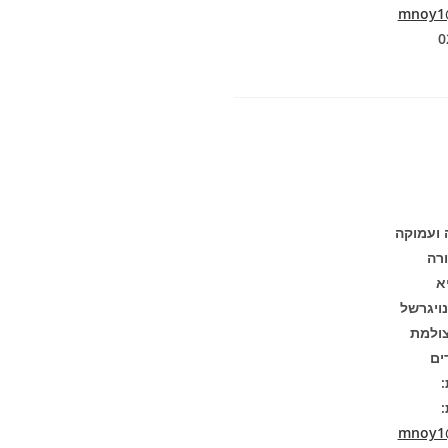
mnoy1@
 ועמוקה
רה
א
ויגרשל
ולמת
:
:
mnoy1@