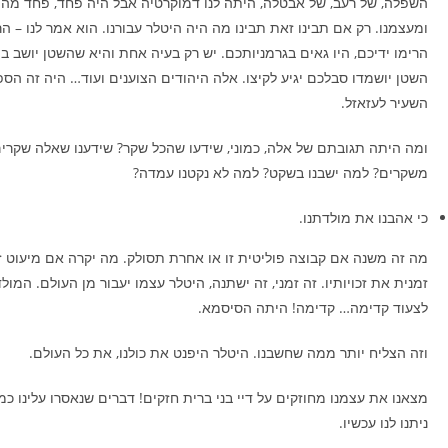
השפלה, של רעב, של אבטלה, היתה לנו דמוקרטיה אבל היה פחד, פחד מה
ומעצמנו. רק אם תבינו זאת תבינו מה היה היטלר עבורנו. הוא אמר לנו – ה
הרימו ידיכם, היו גאים בגרמניותכם. יש רק בעיה אחת והיא שהשטן יושב בת
השטן יושמדו סבלכם יגיע לקיצו. אלה היהודים הצוענים ועוד… היה זה הספ
השעיר לעזאזל.
ומה היתה תגובתם של אלה, כמוני, שידעו שהכל שקר? שידענו שאלה שקרים
משקרים? למה ישבנו בשקט? למה לא נקטנו עמדה?
כי אהבנו את מולדתנו.
מה זה משנה אם קבוצה פוליטית זו או אחרת תסולק. מה יקרה אם מיעוט ז
זמנית את זכויותיו. זה זמני, זה ישתנה, היטלר עצמו יעבור מן העולם. המול
לצעוד קדימה… קדימה! היתה הסיסמא.
וזה הצליח יותר ממה שחשבנו. היטלר היפנט את כולנו, את כל העולם.
מצאנו את עצמנו מחוזקים על דיי בני ברית חזקים! דברים שנאסרו עלינו כמ
ניתנו לנו עכשיו.