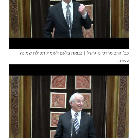
כב׳ הרב מרדכי נויגרשל | נבואת בלעם לעומת תפילת שמונה
עשרה