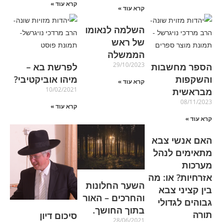
קרא עוד »
קרא עוד »
השלמה לנאומו
של ראש
הממשלה
29/10/2023
הספר מחשבות
לפרשת בא –
והשקפות
מיהו אוביקטיבי?
קרא עוד »
10/02/2021
מבראשית
08/11/2023
קרא עוד »
קרא עוד »
האם אנשי צבא
מתאימים לנהל
מערכות
אזרחיות? או: מה
השער החלונות
בין קציני צבא
והחרכים – האור
גבוהים לגדולי
בתוך החושך.
תורה
סיכום דיון
28/06/2021