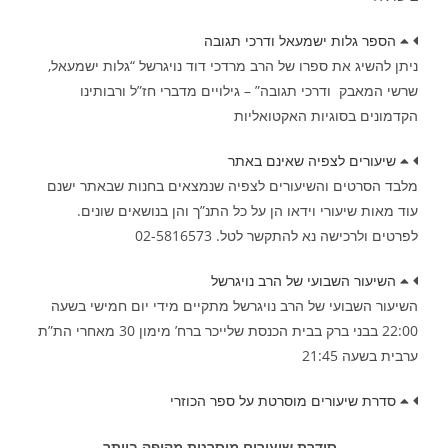
הספר גלות ישמעאל ודרכי תגובה
ניתן להשיג את ספרו של הרב מרדכי דוד נויגרשל “גלות ישמעאל,
שרשי המאבק ודרכי תגובה” – גילויים מדברי חז”ל ורבותינו
הקדמונים בסוגיות האקטואליות
שיעורים לצפיה שאינם באתר
מלבד הסרטים והשיעורים לצפיה שנמצאים בחנות שבאתר ישנם
עוד מאות שיעורי וידאו הן על כל התנ”ך והן בנושאים שונים.
לפרטים ולרכישה נא להתקשר לטל. 02-5816573
השיעור השבועי של הרב נויגרשל
השיעור השבועי של הרב נויגרשל מתקיים מידי יום חמישי בשעה
22:00 בבני ברק בבית הכנסת שלייכר ברח’ מימון 30 מאחרי הת”ת
ערבית בשעה 21:45
סדרת שיעורים מוסרטת על ספר הכוזרי
סידרת שיעורים מוסרטת מקיפה ביותר