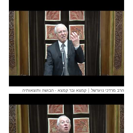
הרב מרדכי נויגרשל | קמצא ובר קמצא - הבושה ותוצאותיה