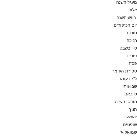
מעגל השנה
אלול
ראש השנה
יום הכיפורים
סוכות
חנוכה
ט”ו בשבט
פורים
פסח
ספירת העומר
ל”ג בעומר
שבועות
ט’ באב
חודשי השנה
תנ”ך
יהושע
שופטים
שמואל א’