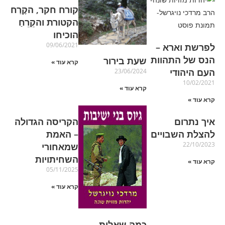
קורח חקר, הקֶרַח
הקטורת והקֵרֵחַ
הוכיחו
09/06/2021
לפרשת וארא –
הנס של התהוות
שעת בירור
קרא עוד »
העם היהודי
23/06/2024
10/02/2021
קרא עוד »
קרא עוד »
איך נתרום
הקריסה הגדולה
להצלת השבויים
– האמת
22/10/2023
שמאחורי
השחיתויות
קרא עוד »
05/11/2025
קרא עוד »
כמה שאלות