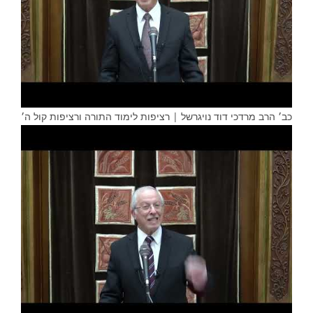
כב׳ הרב מרדכי דוד נויגרשל | רציפות לימוד התורה ורציפות קול ה׳