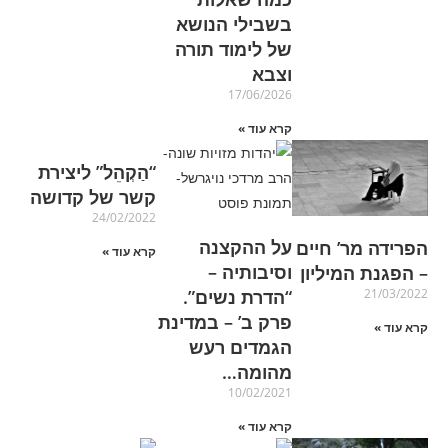
בשבילי הנושא
של לימוד תורה
וצבא
17/06/2026
קרא עוד »
“הַקְהֵל” ליצירת
קשר של קדושה
24/02/2022
על ההקצנה
הפרידה מר’ חיים
קרא עוד »
וסיבותיה –
– הפגנת המיליון
“הדרת נשים”.
21/03/2022
פרק ב’ – במדינת
קרא עוד »
הגמדים רעש
מהומה…
10/02/2021
קרא עוד »