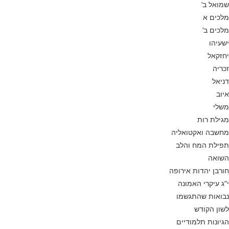
שמואל ב’
מלכים א
מלכים ב’
ישעיהו
יחזקאל
זכריה
דניאל
איוב
משלי
מגילת רות
מחשבה ואקטואליה
תפילת המח והלב
השואה
חורבן יהדות אירופה
י”ג עיקרי האמונה
נבואות שהתגשמו
לשון הקודש
הגיונות תלמודיים