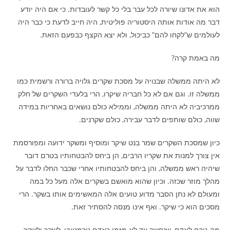
הוא את אדונו שיורה לכל עבר בלי כל קשר לעובדות. כי אם היה יודע
דבר מה אודות אותה היסטוריה פוליטית, היה חייב לדעת כי כבר היה
לעולמים ש”לקחו להם” כביכול, ולא יצא הקצף כבפעם הזאת.
מה באמת קרה?
לא היתה ממשלה שבנויה על מסכת שקרים גלויה ברורה ורשמית כמו
ממשלה זו. וגם אם לא כל חבריה שיקרו, הרי בלעדי השקרים של חלק
ממרכיביה לא היתה ממשלה, וממילא כולם נושאים באחריות במידה
שווה, כולם שותפים לדבר עבירה, כולם שקרנים.
כיון שמסכת השקרים שמר בנט שיקר ומוסיף ומשקר ידועה ומפורסמת
אין צורך למנות את שקריו הרבים, הן ביחס להבטחותיו בטרם דובר
שיהיה ראש ממשלה, והן ביחס להבטחותיו אחרי שכבר החלו לדבר על
מהלך מוזר שכזה. וכיון שהוא מואשם בשקרים אלה מעל כל במה
ומעולם לא נתן הסבר מדוע טועים אלה המאשימים אותו בשקר. הרי
מסכים הוא כי שיקר. ואף אינו מנסה להסתיר זאת.
מה גורם לאדם, שנחשב עד לא מזמן כאדם נורמטיבי, לשקר ולשקר