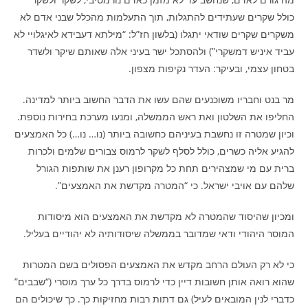
כולל שקרים שעתידים להתגלות, תוך התעלמות מהכלל שבני אדם לא
משקרים שקרים שודאי יתגלו (בלשון חז”ל: “מילתא דעבידא לאיגלויי לא
עביד איניש דמשקרי”) ולהסתכל ישר בעיני אלה שאותם שיקר ולשדר
בטחון עצמי, ובעיקר: העדר נקיפות מצפון.
מר בנט וחבריו משוכנעים שהם עשו את הדבר החשוב ביותר למדינה.
החליפו את השלטון ואת ראש הממשלה, ומנעו מערכת בחירות נוספת.
וכיון שמטרה זו נחשבת בעיניהם כחשובה ביותר (נו… נו…) כל האמצעים
להגיע אליה כשרים, כולל לסלף לשקר לרמוס צבורים שלמים ולכרות
ברית עם מי שמצהירים תחת כל מקרופון רענן את שותפות הגורל
שלהם עם אויבי ישראל. כי “המטרה מקדשת את האמצעים”.
ומכיון שהיסוד שהמטרה לא מקדשת את האמצעים הוא מיסודות
המוסר היהודי ודאי שמדובר בממשלה שיסודותיה לא יהודיים בעליל.
כי לא רק העולם הרחב מקדש את האמצעים הפסולים בשם המטרות
שהוא רואה אותן חשובות דיין כדי לרמוס בדרך כל ערך מוסרי (“שבבים”
כדברי לנין המובאים לעיל) גם דתות רבות מחזיקות כך. כך שיכולים הם