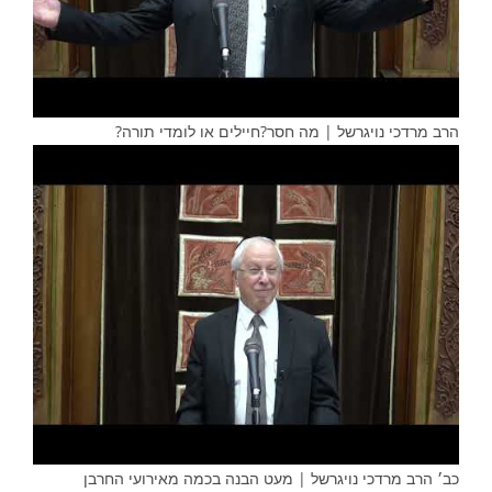
הרב מרדכי נויגרשל | מה חסר?חיילים או לומדי תורה?
כב׳ הרב מרדכי נויגרשל | מעט הבנה בכמה מאירועי החרבן