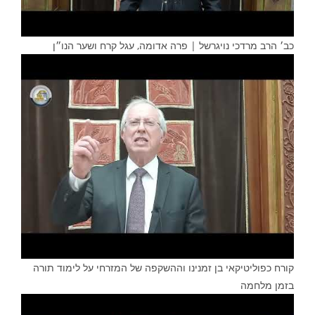
כב׳ הרב מרדכי נויגרשל | פרה אדומה, עגל קרח ושער הנו״ן
קורח כפוליטיקאי בן זמנינו וההשקפה של המזרחי על לימוד תורה
בזמן מלחמה