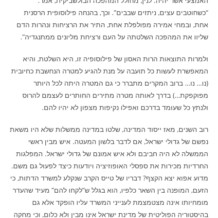
האמצעי אשר יהיה. לנין, מחולל המהפכה הבולשביקית, אמר:
“כשחוטבים עצים, ניתזים שבבים”. וכך, בהנחה פילוסופית הרסנית
אחת, ובמחי אמירה מפולפלת אחת, התיר את הרציחות ונהרות הדם
שליוו את המהפכה השלטתה על העם ורציחת מליונים ממתנגדיה”.
ולמרות התוצאות הרות האסון של פילוסופיה זו, היא השלטת, והיא
המאפשרת לעשות כל תועבה על מנת להגיע למטרה הנחשבת כחיובית
(נו… נו… ברוב המקרים מתברר כי גם המטרה היתה לכל היותר
מפוקפקת…) בדרך לאותה מטרה מתירים החותרים לעצמם להרוס
ולנתץ כל שעומד בדרכם ואפילו נקיפות מצפון לא יהיו להם.
רוב השנים, מאז ייסוד המדינה, שלטו במדינה ממשלות שלא היו משאת
נפשם של גדולי ישראל, אם לדבר בלשון המעטה. איש מבין ראשי
הממשלה לא היה חביבם ולא איש אמונם של גדולי ישראל. המפלגות
החרדיות מכירות את ספסלי האופוזיציה ויודעות כיצד לפעול גם משם.
מדוע אפוא יצא הקצף? דבריו של טייס הקרב שנקלע למשרד הדתות, כי
הזעם, המופנה בין השאר כלפיו, הוא בגלל ש”לקחו להם” מעיד שהעדר
מומחיותו אינה מצטמצמת לענייני המשרד עליו הופקד אלא גם
בהיסטוריה הפוליטית של מדינת ישראל אינו מבין ולא כלום, וכי מחקה