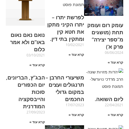
לפרשת יתרו –
יתרו הקיני מתקן
עומק רום ועומק
את חטא קין
תחת (מושגים
נואם נאם נאום
ומתקין בתי דין.
מ”ספר יצירה”
באו”ם ולא אמר
10/02/2021
פרק א’)
כלום
06/06/2024
קרא עוד »
03/10/2021
קרא עוד »
קרא עוד »
משיעורי החרבן –
הבג”ץ, הבריונים,
תרנגולים ועצים
יום הכפורים
במקום גדולי
סוכות
ליום השואה.
החכמים
והייבסקציה
17/07/2023
22/04/2021
המודרנית
27/09/2023
קרא עוד »
קרא עוד »
קרא עוד »