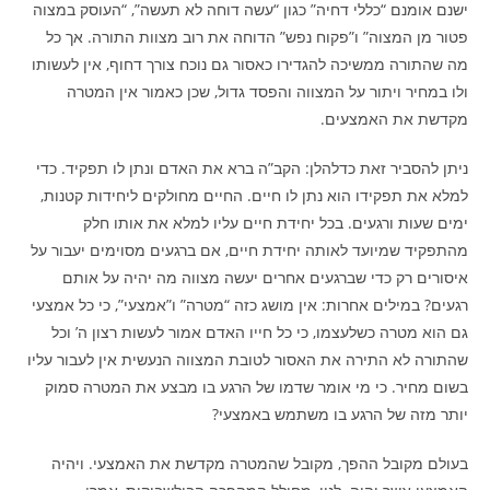
ישנם אומנם “כללי דחיה” כגון “עשה דוחה לא תעשה”, “העוסק במצוה
פטור מן המצוה” ו”פקוח נפש” הדוחה את רוב מצוות התורה. אך כל
מה שהתורה ממשיכה להגדירו כאסור גם נוכח צורך דחוף, אין לעשותו
ולו במחיר ויתור על המצווה והפסד גדול, שכן כאמור אין המטרה
מקדשת את האמצעים.
ניתן להסביר זאת כדלהלן: הקב”ה ברא את האדם ונתן לו תפקיד. כדי
למלא את תפקידו הוא נתן לו חיים. החיים מחולקים ליחידות קטנות,
ימים שעות ורגעים. בכל יחידת חיים עליו למלא את אותו חלק
מהתפקיד שמיועד לאותה יחידת חיים, אם ברגעים מסוימים יעבור על
איסורים רק כדי שברגעים אחרים יעשה מצווה מה יהיה על אותם
רגעים? במילים אחרות: אין מושג כזה “מטרה” ו”אמצעי”, כי כל אמצעי
גם הוא מטרה כשלעצמו, כי כל חייו האדם אמור לעשות רצון ה’ וכל
שהתורה לא התירה את האסור לטובת המצווה הנעשית אין לעבור עליו
בשום מחיר. כי מי אומר שדמו של הרגע בו מבצע את המטרה סמוק
יותר מזה של הרגע בו משתמש באמצעי?
בעולם מקובל ההפך, מקובל שהמטרה מקדשת את האמצעי. ויהיה