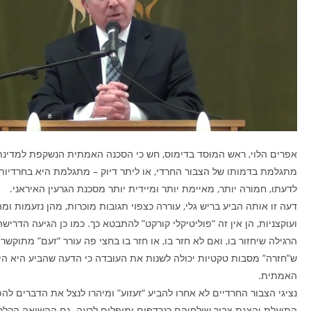
אפרים הלוי, ראש המוסד בדימוס, חש כי הסכנה האמתית הנשקפת למדינת
מתגלמת בדמותו של הצבור החרדי, או ליתר דיוק – מתגלמת היא בחרדיות 
לדעתו, חמורה יותר, מאיימת יותר ומיידית יותר מסכנת הגרעין האיראני.
דעה זו אותה הביע בריש גלי, עוררה כצפוי תגובות מוכרות, מהן נזעמות ומהן
ועוקצניות, הן אין זה “פוליטיקלי קורקט” להתבטא כך. כמו כן הגיעה הדרי
הרגילה שיחזור בו, ואם לא חזר בו, או חזר בו בחצי פה עורר “זעם” מתוקשר נ
ש”חזרה” מסבות טקטיות יכולה לשנות את העובדה כי הדעה שהביע היא הי
האמתית.
נציגי הצבור החרדיים לא אחרו להביע “זעזוע” ומיהרו לנצל את הדברים לה
התועלת והצגת צבור שולחיהם כנרדפים ומופלים לרעה. גם ההשואה הקלס