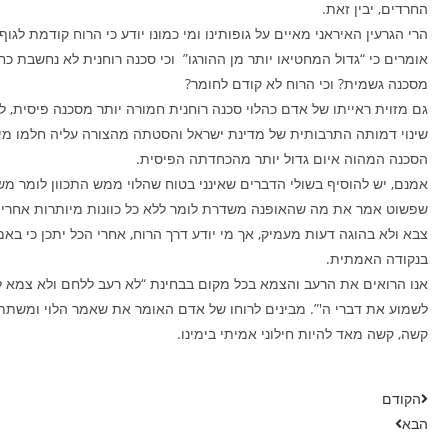
החרדים, יבין זאת.
הרי הגרעין האיראני מאיים על גופותינו ומי כמונו יודע כי הרוח קודמת לגוף.
אומרים כי “גדול המחטיאו יותר מן ההורגו” וכי סכנה רוחנית לא נחשבת כח
מסכנה גשמית? וכי הרוח לא קודם לחומר?
גם מזוית ראייתו של אדם כהלוי סכנה רוחנית חמורה יותר מסכנה פיסית, ל
שינוי דמותה התרבותית של מדינת ישראל והסטתה מהצורה עליה חלמו מיי
הסכנה המהוה איום גדול יותר מהכחדתה הפיסית.
אמנם, יש להוסיף בשולי הדברים שאינני בטוח שהלוי ממש התכוון לומר משה
שפשוט אמר את מה שהאופנה משדרת לומר ללא כל כוונות מיותרות אחרי 
צבא ולא בהוגה דעות מעמיק, אך מי יודע דרך הרוח, אחרי הכל יתכן כי בא
בנקודה האמתית.
אנו הרואים את הרעב והצמא בכל מקום בבחינת “לא רעב ללחם ולא צמא ל
לשמוע את דברי ה'”. מבינים לרוחו של אדם האומר את שאמר הלוי ומשתת
קשה, קשה מאד להיות חילוני אמיתי בימינו.
הקודם
הבא