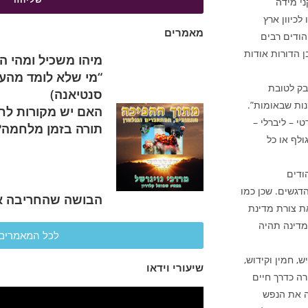
י מידה
לכיוון ארץ
מאמרים
הודים רבים
ן הדורות אודות
מיהו משכיל ומהי 
“מי שלא לומד מהעבר 
בק לטובת
סנטיאנה)
ות שבאומות”.
האם יש מקורות לחי
 – ליברלי –
תורה בזמן מלחמה?
ולף או כל
ודים
הדגשים. שכן כמו
הבושה שהחריבה א
ת צורת מדינת
מדינה תהיה
לכל המאמרים
, חמין וקידוש,
שיעורי וידאו
רה כדרך חיים
ה את הנפש