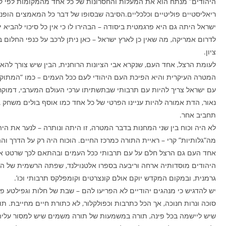
היהודים” מנתח הוא את המעלות והחסרונות של כל אחד מהמקומות לפי קנ
ריאליסטיים פוליטיים וכלכליים.הסיבה שבסופו של דבר כל המאמצים הופנו 
ישראל היתה גם היא פרגמטית ביסודה – הבהירו לו כי אין כל סיכוי להביא י
לדרום אמריקה, מה שאין כן לארץ ישראל – כאן ניתן לרכב על כנפי החלום ב
ציון.
לעומת הרצל, אחד העם, שנקרא אבי הציונות הרוחנית, הבין שיש צורך להא
המטרה העיקרית והיא הפיכת העם היהודי לעם ככל העמים – כמו “המתוקנ
עם ישראל צריך להיות עם תרבותי שבתשתיתו ערכי העולם המערבי, דמוקרטי
נאור, הדת אמורה להיות עניינו הפרטי של כל אחד כמו אוסף בולים משחק ג
תחביב אחר.
לא היה וכוח בין שני המחנות בדבר המטרה, זו היתה ונותרה – לנער את היה
מה”גלותיות” קרי – ראיית התורה כמרכז החיים. הוכוח היה רק על הדרך וה
אחד העם גם הרצל חלם על עם תרבותי ככל העמים ובהתאם לכך שרטט א
היהודים מוסדותיה ארחה וריבעה בספרו אלטנוילנד, שפתה הרשמית של ה
גרמנית, ובמקום המקדש יוקם אולם קונצרטים וקומפלקס תרבותי וכו’.
יש להדגיש כי מנהגים יהודיים לא הפריעו להם – שבת של חלות וגפילטע פיש
סוכה ונרות חנוכה, אך הכל כתרבות וכפולקלור, לא כתורת חיים מחייבת. תו
שיש ליישמה בכל פינה, תורה במשמעות של תורה משמים שיש למסור עלי