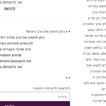
והמדינה היא
טל. 02-5816573
שתמש במדינה
לרכישה
רצות ערב,
 ובן גוריון
ן ערוך ומחברו).
”ד חילוני בשם
ניתן להזמין את הרב נויגרשל
ם מדינת ישראל
ניתן להזמין את הרב מרדכי דוד
ה ראוי שמדינת
לכינוסים ולועידות באר
ר, בראש השנה,
הרב מדבר בעברית וב
פט, שישב כבג”ץ
פרטים והזמנות
וכה אמר: איש
neto.bezeqint.net
ים למנוע זאת.
טל. 02-5816573
את העתירה
דינה, זו
 הכאב הוא ללא
להרשמה לרשימת התפוצה
ים.
לדיפלומטיה
שב”מדינת
שליחה