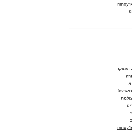
mnoy1@
 ועמוקה
רה
א
ויגרשל
ולמת
:
:
mnoy1@