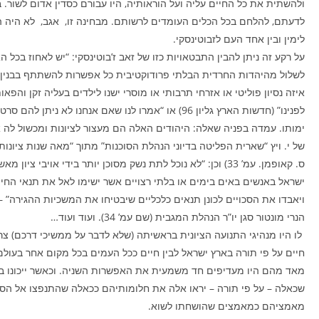
ולהשתית את כל החיים עליה ועל הוראותיה, היו עבורם כסדין אדום לשור. ב
לדעתם, להלחם בכל הכלים העומדים לרשותם. מבחינה זו, אגב, לא היה ה
לימין ובין אחד העם לזבוטינסקי.
על רקע זה ניתן להבין התבטאויות כזו של זאב ז’בוטינסקי: “יש לאחוז בכל 
לשלול מהיהדות החרדית הבלתי פרודוקטיבית כל אפשרות להשתתף בבנין
איזה נסיון פוליטי או אזרחי תרבותי או מוסרי ישנו לילדים בעליה זקן והפא
לפנינו” (חדשות הארץ גליון 96) או “אמרו לנו שאם אנחנו לא ניתן ל
ימותו. עמדה בפניה שאלה: היהודים האלה הם מעצור לציונות ומכשול לה א
של י. ויץ “שארית הפליטה בדיוני הנהלת הסוכנות” מתוך “מאה שנות ציונות
ס. קאופמן. עמ’ 33) וכן: “לא נוכל לתת נשק מסוכן יותר בידי אויבי צי
ישראל באנשים באים בימים או בלתי רצויים אשר ישימו לאל את תנאי החי
ויאבדו את הסכויים לכונן תנאים כלכליים שיבטיחו את המשכיות ההגירה” 
הנרי מונטור סגן יו”ר הנהלת המגבית (שם עמ’ 34). ועוד ועוד…
לו היו מנהיגי התנועה הציונית בראשיתה (שלא לדבר על ממשיכי דרכם) צרי
חיים על פי תורה בארץ ישראל לבין חיים ככל העמים בכל מקום אחר בעולם
מאד מהם היו מעדיפים חד משמעית את האפשרות השניה. וכאשר ייכונו ב
שכאלה – על פי תורה – יראו אלה את חלומותיהם ככאלה שהתנפצו אל הס
מאמציהם כמאמצים שהושחתו לשוא.