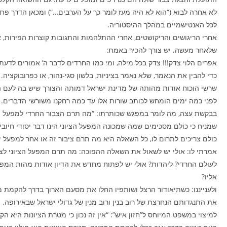
לא אחרה לבוא (“הוא לא היה מעז לומר כך על הערבים…”) ומכאן הדרך פת
לכל האנטישמיים במהלך ההיסטוריה.
אחרי הריגושים והריקושטים, אחרי ההתלהמות והתגובות קוצרות הפירות, 
שלאחר מעשה. יש צורך להכיר באמת:
אפרים הלוי צדק!!! צדק בכל מילה, ומי כמו החרדים לדבר ה’ אמורים לדעת
כדי להבין את הנאמר, שלא נאמר בציניות, בלשון סגי-נהור, או כפרובוקציה. 
שרשי הוכוח אודות מהותה של מדינת ישראל דמותה והצורך שיש בה לעם הי
לפני כמה ימים הומחש לכותב שורות אלו עד כמה רחקנו משורשי הדברים.
בבקשת עצה, מה לומר במפגש שכותרתו: “מה תרם הצבור החרדי למפעל הצי
שמניח כי כולם מסכימים שמה שמכונה המפעל הציוני הינו דבר יסודי חיובי ו
כולם צריכים לתרום לו, כל השאלה היא מה תרם ציבור זה או אחר למפעל ז
אמרתי לו: אולי יש לשאול את השאלה ההפוכה: מה תרם המפעל הציוני לצ
לעולם החרדי? ליהדות? אולי יש לפתוח מחדש את הדיון אודות מהות המפעל
אליו?
ולענייננו: כשתיאודור הרצל ושותפיו החלו את מסעם הארוך בדרך להקמת מ
את התנגדותם הנחרצת של רוב בנין ורוב מנין של גדולי ישראל שבאירופה. ה
למיצוי במשפט המיוחס ל”חזון איש”: “אין זה נכון כי מטרת הציונות היא הק