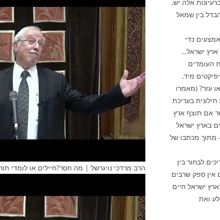
רעיונות אלה יש,
בדל בין שמאל
האמצעים כדי
 ארץ ישראל…
ות העומדים
הם סרטיפיקטים מיד,
ו עזר? (מאמרו
 חילונית בעריכת
ון מאשר אם תוצף ארץ
ים בארץ ישראל
– מתוך מכתבו של
כים לבחור בין
הרב מרדכי נויגרשל | מה חסר?חיילים או לומדי תור
 אין ספק שרבים
ארץ ישראל חיים
לע ואת