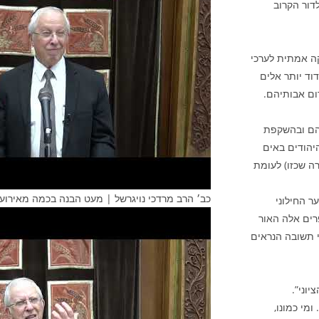
דור הקרוב
יקה אמתית לערכי
וד יותר אלים
רום אבותיהם.
יהם ובהשקפת
יהודים באים
ה שכזו) לעומת
כב׳ הרב מרדכי נויגרשל | מעט הבנה בכמה מאירועי
ר החילוני
רים אלה האור
 תשובה הנראים
וני”.
מי כמונו,