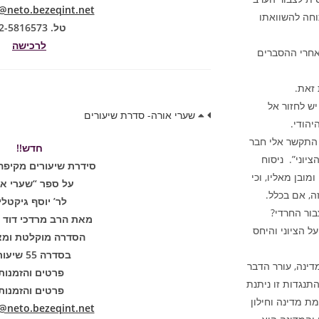
neto.bezeqint.net
וחה להשוואתו
טל. 02-5816573
לרכישה
אחרי ההסברים
 זאת.
יש לחזור אל
שערי אורה- סדרת שיעורים
הודי.
 התקשר אלי חבר
חדש!!
וני”. ניסוח
סידרת שיעורים מקיפה
מובן מאליו, וכי
על ספר “שערי או
ה, אם בכלל.
לר’ יוסף גיקטלי
בור החרדי?
מאת הרב מרדכי דוד נ
 הציוני והיחס
הסדרה מוקלטת ומצ
בסדרה 55 שיעורים
דינה, עורר הדבר
פרטים והזמנות
תנגדות זו ניתנת
פרטים והזמנות
מת מדינה וחילון
neto.bezeqint.net