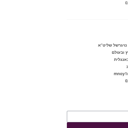
 נויגרשל שליט”א
ץ ובעולם
אנגלית
:
mnoy1@