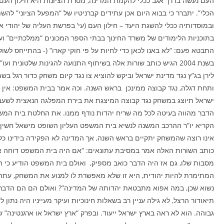
העם נעשה בדרך אגב ככלי להקמת המדינה, מטרת הציונות היא חילון העם 
הכלי”. יתברר כי בבוא היום אכן עתידים קברניטיו של “המפעל הציוני” לה
ובמוסדותיה ככלי להשגת היעד – חילון העם (עי’ בפרשת העליה של יהודי א
בתוכניות הלימודים של משרד החינוך בבתי הספר המכונים “ממלכתיים” ועוד).
התבטא פעם: “לא באנו לכאן כדי לחיות על פי חוקי קארו” (- בהתייחס לשולח
בשנת 2004 הגיש כותב שורות אלה בשיתוף התנועה להגינות שלטונית ועו
לירן בג”ץ נגד מדינת ישראל וביקש להוציא צו נגד קיום משחק כדור רגל בש
ותחת דגלה, נגד קבוצה ממינכן בראש השנה. וכה אמר בבית המשפט: אין ז
ישראל תיוצג במשחק נגד קבוצה המיצגת את בירת המפלגה הנאצית לשעב
הדבר מהווה בעיטה לכל מה שריח יהדות נודף ממנו. את החלטת בית המש
הקריא יו”ר ההרכב המשנה לנשיא בית המשפט העליון השופט מישאל חשין 
אינו רוצה שהמשחק יתקיים בראש השנה, אך המדינה לא הפקידה בידינו כל
כותב השורות האלה אמר במסיבת עתונאים: “אם היה בית המשפט דוחה 
מסבות שלו, גם אז היה הדבר כואב מספיק, ואולם בית המשפט הודיע כי המ
המתימרת להיות יהודית, היא זו שלא מאפשרת לו למנוע את המשחק, עתה
נשוא שכן, במה אפוא מתבטאת יהדותה של המדינה”? ואולם הם הם הדבר
תיאודור הרצל, לא גילה עניין רב בשאלות חינוכיות ועיקר מעייניו היה נתון 
גבוהה. הוא לא ראה בארץ ישראל ייעוד. ובפרק “ארץ ישראל או ארגנטינה” 