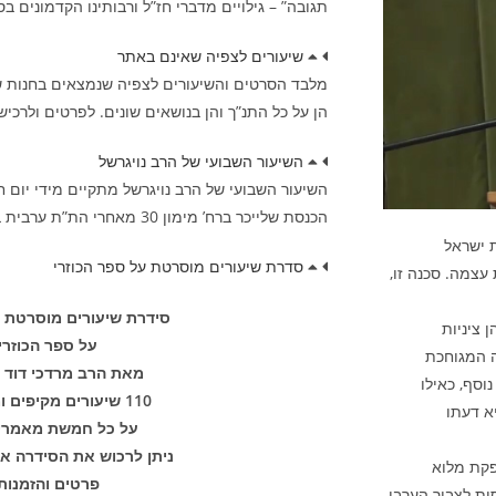
תגובה” – גילויים מדברי חז”ל ורבותינו הקדמונים ב
שיעורים לצפיה שאינם באתר
מלבד הסרטים והשיעורים לצפיה שנמצאים בחנות שב
הן על כל התנ”ך והן בנושאים שונים. לפרטים ולרכישה נא ל
השיעור השבועי של הרב נויגרשל
הכנסת שלייכר ברח’ מימון 30 מאחרי הת”ת ערבית בשעה 21:45
 ישראל
סדרת שיעורים מוסרטת על ספר הכוזרי
עצמה. סכנה זו,
סידרת שיעורים מוסרטת מ
 ציניות
על ספר הכוזרי!
שה המגוחכת
מאת הרב מרדכי דוד נ
וסף, כאילו
110 שיעורים מקיפים ומפורטים
א דעתו
על כל חמשת מאמרי
ניתן לרכוש את הסידרה א
פקת מלוא
פרטים והזמנות
ית לצבור הערבי