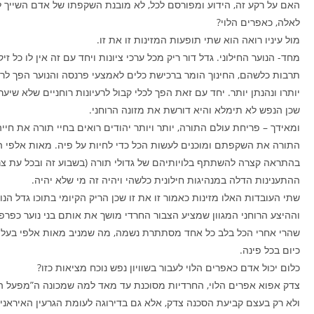
האם על רקע זה, הידוע ומפורסם לכל, לא מובנת השקפתו של אדם השייך ל
לאלה, כאפרים הלוי?
מול עיניו רואה הוא שתי תופעות המזינות זו את זו.
מחד- הנוער החילוני. גדל דור ריק מכל ערכי ציונות ויחד עם זה אין לו כל ז
תרבות כלשהם, החינוך הומר ברכישת כלים לאמצעי פרנסה והנוער הפך לרד
יותרו ונהנתן יותר. יחד עם זאת הפך לכלי קבול לרעיונות רוחניים שלא שיע
שכן הנפש לא תימלא והיא דורשת את מזונה הרוחני.
ומאידך – פריחת עולם התורה, יותר ויותר יהודים רואים בחיי תורה את חי
התורה את השקפתם ומוכנים לעשות הכל כדי לחיות על פיה. מאות אלפי ה
בהתראה קצרה להשתתף בלויותיהם של גדולי תורה (בשבוע זה ובכל עת צר
ההתענינות הדלה במנהיגות חילונית כלשהי ויהיה זה מי שלא יהיה.
שתי העובדות האלו מזינות כאמור זו את זו שכן הריק הקיומי בתוכו גדל הנוע
וההיצע הרוחני המגוון שמציע הצבור החרדי מושך את אותם בני נוער כפרפ
שהרי אחרי הכל בלב כל אחד מסתתרת נשמה, מה שמניב מאות אלפי בעלי
כיום בכל פינה.
כלום יכול אדם כאפרים הלוי לעבור בשוויון נפש נוכח מציאות כזו?
צדק אפוא אפרים הלוי, החרדיות מסוכנת עד מאד למה שמכונה ה”מפעל הצי
ולא רק בעצם קביעת הסכנה צדק, אלא גם בדירוגה לעומת הגרעין האיראני. ו