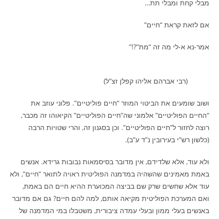
מבלי קחת ומבלי תת…
אם לזאת קראת “חיים”
אמר-נא א-לי מה זה “מת”?!”
(רבי אברהם אליהו קפלן זצ”ל)
ושוב שומעים את הביטוי המוזר “חיים פוליטיים”. פלוני עוזב את
“החיים הפוליטיים” אלמוני שה”חיים הפוליטיים” הקיאוהו זה מכבר,
רוצה לחזור ל”חיים הפוליטיים”. וכן בסגנון זה, והרי שטויות הרבה
(כלשון רש”י בעירובין נ”ד ע”ב).
ולא עוד, אלא שלדידם, אין מדובר בסיסמאות נבובות גרידא. אנשים
באמת מאמינים שהשהיה במדמנה הפוליטית ראויה לתואר “חיים”, ולא
עוד אלא שחשים שרק שם בביצה המכוערת ההיא חיים הם באמת,
ואם המערכת הפוליטית מקיאה אותם, למה להם חיים? גם אם מדובר
באנשים בעלי ממון ובעלי עמדה ציבורית, משטבלו במי המדמנה של