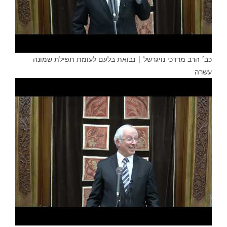
כב׳ הרב מרדכי נויגרשל | נבואת בלעם לעומת תפילת שמונה
עשרה