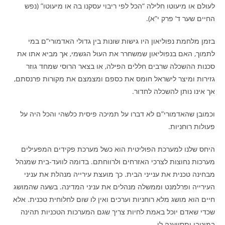
לעולם או מיעוטו חלילה “הכל לפי ריבוי עסקנו בה או מיעוטו” (נפש
החיים שער ד’ פרק י”א).
בזמן מלחמת נפוליאון היו גישות שונות בין גדולי האדמורי”ם במי
לתמוך, האם בנפוליאון שמשחרר את העול הגשמי, אך מביא אתו את
סכנות ההשכלה שרבים חללים הפילה, או בצאר הרוסי שמחד גוזר
גזירות ומיצר לישראל חומס את כספם ומצמצם את מקורות פרנסתם,
אך אינו נותן להשכלה לחדור.
וכמובן שהאדמורי”ם לא דברו על תמיכה פיסית כלשהי והכל היה על
פעולות רוחניות.
היחס שלנו למערכת הפוליטית הוא כשל מערכת פקידים המפעילים
מערכות נחוצות לצרכי האזרחים ולרווחתם. בדומה לוועד-בית שמנהל
מבחינה טכנית את ענייני הבית. כך מועצת עירייה מנהלת את עניני
העירייה ופרלמנט וממשלה מנהלים את עניני המדינה. בשעה שהמושג
חיים הוא מושג מלא רוחניות וערכים ואין לו שום לחלוחית טכנית. אלא
שכדי שאדם יוכל באמת לחיות צריך שגם המערכות הטכניות תהינה
במיטבן ותסייענה לו.