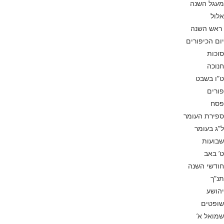
מעגל השנה
אלול
ראש השנה
יום הכיפורים
סוכות
חנוכה
ט”ו בשבט
פורים
פסח
ספירת העומר
ל”ג בעומר
שבועות
ט’ באב
חודשי השנה
תנ”ך
יהושע
שופטים
שמואל א’