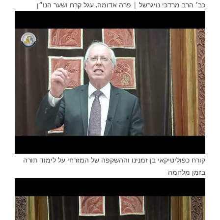
כב׳ הרב מרדכי נויגרשל | פרה אדומה, עגל קרח ושער הנו״ן
קורח כפוליטיקאי בן זמנינו וההשקפה של המזרחי על לימוד תורה
בזמן מלחמה