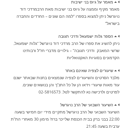
מאמר על גיוס בני ישיבות
מאמר מקיף וממצה על גיוס בני ישיבות מאת הרבמרדכי דוד
נויגרשל ניתן למצוא בספרו “למה הם שונים – החרדים והחברה
בישראל”
הספר גלות ישמעאל ודרכי תגובה
ניתן להשיג את ספרו של הרב מרדכי דוד נויגרשל “גלות ישמעאל,
שרשי המאבק ודרכי תגובה” – גילויים מדברי חז”ל ורבותינו
הקדמונים בסוגיות האקטואליות
שיעורים לצפיה שאינם באתר
מלבד הסרטים והשיעורים לצפיה שנמצאים בחנות שבאתר ישנם
עוד מאות שיעורי וידאו הן על כל התנ”ך והן בנושאים שונים.
לפרטים ולרכישה נא להתקשר לטל. 02-5816573
השיעור השבועי של הרב נויגרשל
השיעור השבועי של הרב נויגרשל מתקיים מידי יום חמישי בשעה
22:00 בבני ברק בבית הכנסת שלייכר ברח’ מימון 30 מאחרי הת”ת
ערבית בשעה 21:45