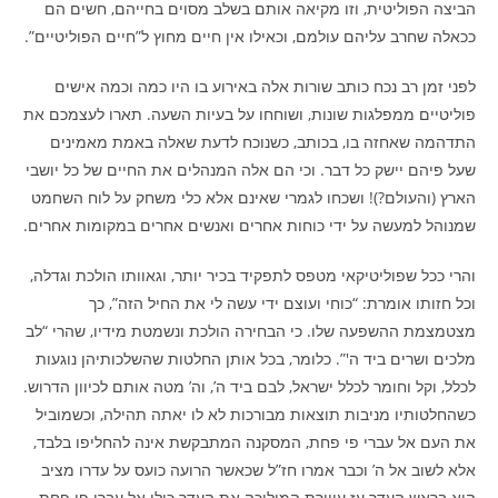
הביצה הפוליטית, וזו מקיאה אותם בשלב מסוים בחייהם, חשים הם
ככאלה שחרב עליהם עולמם, וכאילו אין חיים מחוץ ל”חיים הפוליטיים”.
לפני זמן רב נכח כותב שורות אלה באירוע בו היו כמה וכמה אישים
פוליטיים ממפלגות שונות, ושוחחו על בעיות השעה. תארו לעצמכם את
התדהמה שאחזה בו, בכותב, כשנוכח לדעת שאלה באמת מאמינים
שעל פיהם יישק כל דבר. וכי הם אלה המנהלים את החיים של כל יושבי
הארץ (והעולם?)! ושכחו לגמרי שאינם אלא כלי משחק על לוח השחמט
שמנוהל למעשה על ידי כוחות אחרים ואנשים אחרים במקומות אחרים.
והרי ככל שפוליטיקאי מטפס לתפקיד בכיר יותר, וגאוותו הולכת וגדלה,
וכל חזותו אומרת: “כוחי ועוצם ידי עשה לי את החיל הזה”, כך
מצטמצמת ההשפעה שלו. כי הבחירה הולכת ונשמטת מידיו, שהרי “לב
מלכים ושרים ביד ה'”. כלומר, בכל אותן החלטות שהשלכותיהן נוגעות
לכלל, וקל וחומר לכלל ישראל, לבם ביד ה’, וה’ מטה אותם לכיוון הדרוש.
כשהחלטותיו מניבות תוצאות מבורכות לא לו יאתה תהילה, וכשמוביל
את העם אל עברי פי פחת, המסקנה המתבקשת אינה להחליפו בלבד,
אלא לשוב אל ה’ וכבר אמרו חז”ל שכאשר הרועה כועס על עדרו מציב
הוא בראש העדר עז עיוורת המוליכה את העדר כולו אל עברי פי פחת.