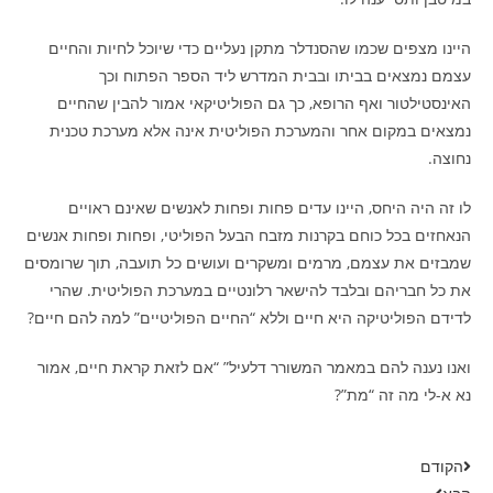
היינו מצפים שכמו שהסנדלר מתקן נעליים כדי שיוכל לחיות והחיים
עצמם נמצאים בביתו ובבית המדרש ליד הספר הפתוח וכך
האינסטילטור ואף הרופא, כך גם הפוליטיקאי אמור להבין שהחיים
נמצאים במקום אחר והמערכת הפוליטית אינה אלא מערכת טכנית
נחוצה.
לו זה היה היחס, היינו עדים פחות ופחות לאנשים שאינם ראויים
הנאחזים בכל כוחם בקרנות מזבח הבעל הפוליטי, ופחות ופחות אנשים
שמבזים את עצמם, מרמים ומשקרים ועושים כל תועבה, תוך שרומסים
את כל חבריהם ובלבד להישאר רלונטיים במערכת הפוליטית. שהרי
לדידם הפוליטיקה היא חיים וללא “החיים הפוליטיים” למה להם חיים?
ואנו נענה להם במאמר המשורר דלעיל” “אם לזאת קראת חיים, אמור
נא א-לי מה זה “מת”?
הקודם