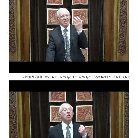
הרב מרדכי נויגרשל | קמצא ובר קמצא - הבושה ותוצאותיה