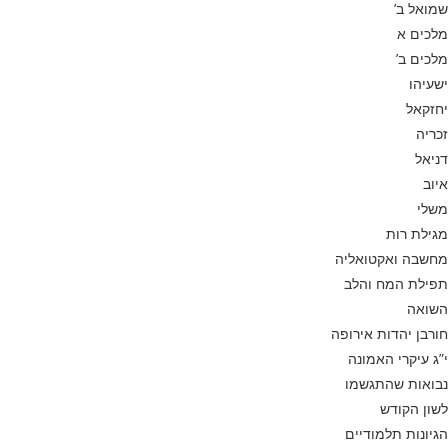
שמואל ב’
מלכים א
מלכים ב’
ישעיהו
יחזקאל
זכריה
דניאל
איוב
משלי
מגילת רות
מחשבה ואקטואליה
תפילת המח והלב
השואה
חורבן יהדות אירופה
י”ג עיקרי האמונה
נבואות שהתגשמו
לשון הקודש
הגיונות תלמודיים