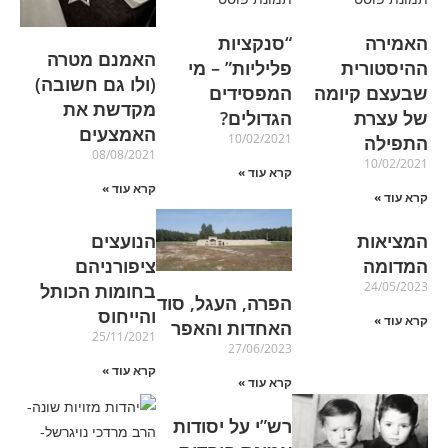
האמירה
“סנקציות
האמנם מטרה
ההיסטורית
פליליות” – מי
(ולו גם חשובה)
שבעצם קיומה
המפסידים
מקדשת את
של עצרת
הגדולים?
האמצעים
10/02/2021
התפילה
08/08/2021
10/02/2021
קרא עוד »
קרא עוד »
קרא עוד »
המציאות
הנועצים
המדומה
ציפורניהם
24/05/2023
בחומות הכותל
הפרה, העגל, סוד
והייחוס
קרא עוד »
האחדות והאפר
25/11/2021
27/06/2023
קרא עוד »
קרא עוד »
רש”י על יסודות