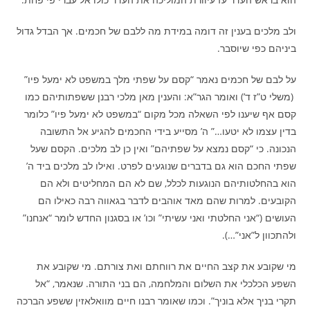
ולב מלכים בענין זה דומה במידת מה ללבם של חכמים. אך הבדל גדול
ביניהם כפי שיוסבר.
על לבם של חכמים נאמר “קסם על שפתי מלך במשפט לא ימעל פיו”
(משלי ט”ז ד’) ואומר הגר”א: והענין מאן מלכי רבנן ששפתותיהם כמו
קסם אף שיענו לפי השאלה מכל מקום “במשפט לא ימעל פיו” כלומר
בדין עצמו לא יטעו…” ה’ מסייע בידי החכמים להגיע אל התשובה
הנכונה. כי “קסם נמצא על שפתיהם” ואין כן לב מלכים. הקסם שעל
שפתי החכם הוא גם בדברים שנוגעים לפרט. ואילו לב מלכים ביד ה’
הוא בהחלטותיהם הנוגעות לכלל, שם לא הם המחליטים ולא הם
הקובעים. למרות שהם מאד אוהבים לדבר בגאווה רבה כאילו הם
העושים (“אני החלטתי ואני עשיתי” וכו’ או בסגנון החדש לומר “אנחנו”
ולהתכוון ל”אני”…).
מי שקובע את קצב החיים את רווחתם ואת צורתם. מי שקובע את
השפע הכלכלי את השלום והמלחמה, הם בני התורה. שנאמר, “אל
תקרי בניך אלא בוניך”. וכמו שאומר רבנו חיים מוואלאזין ששפע הברכה