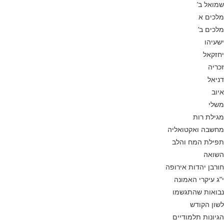
שמואל ב’
מלכים א
מלכים ב’
ישעיהו
יחזקאל
זכריה
דניאל
איוב
משלי
מגילת רות
מחשבה ואקטואליה
תפילת המח והלב
השואה
חורבן יהדות אירופה
י”ג עיקרי האמונה
נבואות שהתגשמו
לשון הקודש
הגיונות תלמודיים