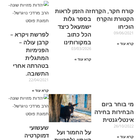
קורח חקר, הקֶרַח
זה הזמן לראות
הקטורת והקֵרֵחַ
בספר גלות
הוכיחו
ישמעאל כיצד
09/06/2021
הכל כתוב
לפרשת ויקרא –
במקורותינו
קרבן עולה –
קרא עוד »
03/03/2026
הפנימיות
המתגלית
קרא עוד »
בטהרתה אחרי
התשובה.
22/04/2021
קרא עוד »
מי בוחר ביום
הבחירות בחירה
אינטליגנטית
26/10/2022
שעשועי
על החמור ועל
דמוקרטיה
קרא עוד »
האתון (לפרשת