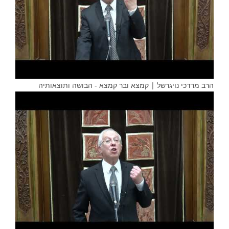
הרב מרדכי נויגרשל | קמצא ובר קמצא - הבושה ותוצאותיה