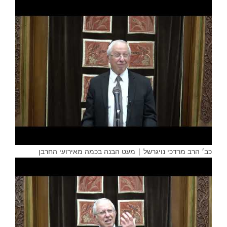
כב׳ הרב מרדכי נויגרשל | מעט הבנה בכמה מאירועי החרבן