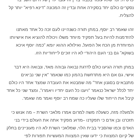
נסקרים כולם יחד בסקירה אחת ובדין זה המכונה “דינא רפיא” יותר קל
להצליח.
זהו שאמר רב יוסף, במתן תורה כשנהיינו לעם זכה כל אחד מאתנו
להזדמנות להיות בעל תפקיד מיוחד משלו ויכולת להוציא את אישיותו
המיוחדת מן הכח אל הפועל, ואילולא ההוא יומא “כמה יוסף איכא
בשוקא” גם בני העם היהודי לא היו זוכים לייחודיות הזו.
במתן תורה הגיעו כולם לדרגת נבואה גבוהה מאד, ונבואה היא דבר
אישי, גם אם היא מתרחשת בהמון כמו שנאמר “אין שני נביאים
מתנבאים בסגנון אחד” מה שמבטא את העובדה שמצד אחד היו כולם
יחד לכלל ישראל כנאמר “ויענו כל העם יחדיו ויאמרו”, ומצד שני כל אחד
קיבל את הייחוד שלו שעליו כה שמח רב יוסף ואמר מה שאמר.
ולמעלה מזה, כשעלה משה למרום אמרו מלאכי השרת – מה אנוש כי
תזכרנו ובן אדם כי תפקדנו –מדוע מפקיד אתה את העולם בידי בני
האדם וכמו שהסביר בבית הלוי, שמלאכי השרת לא היו מעוניינים בחלק
של קיום המצוות כי ידעו שאין המצוות המעשיות תפורות לפי