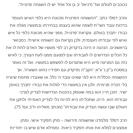
ככוכבים לעולם ועד’ (דניאל יב ג) וכל אחד יש לו השגחה פרטית”.
והרב דסלר כתב: “ההשגחה הפרטית מכוונת היא כלפי האיש העומד
בדרגת עובד השי”ת לשמה שהוא בעצמו בבחירתו ובמעשיו מגלה את
כבודו יתברך בעולם. ונקראת ‘פרטית’, מפני שהיא מכוונת כלפי כל איש
ואיש לפי עבודתו העצמית, ולכן נקראת גם ‘השגחה אישית’, כמבואר
בראשונים. הנהגה זו הינה בדקדוק רב לפי מעשיו של האדם לתת לו את
כל הכלים הנדרשים לו לעבודתו וגם למנעם ממנו לעת הצורך, כי לאיש
כזה גם המניעה סיוע היא שתגרום לו לפשפש במעשיו. ועל זה נאמר
במסכת ב”ק נ’ ע”א: ‘הקב”ה מדקדק עם חסידיו כחוט השערה’. אך
ההשגחה הכללית היא למי שאינו עובד ה’ כלל, או שעובדו מחמת שיגרה
בלי הכרה פנימית. ולכן אין במעשיו כדי לגלות את כבודו יתברך באופן
ישיר. תוכן חייו הוא במה שעוסק בהכנות הנדרשות לצדיק לצרכי
עבודתו הוא. היינו, שתכליתו היא להיות כלי לצדיק האמיתי ולתקן את
העולם שבו עושה הצדיק את עבודתו” (מכתב מאליהו ח”ב עמ’ 75).
הרב דסלר מלמדנו שהשגחה פירושה – מתן תפקיד אישי, ומתן
אמצעים למלא את אותו תפקיד כיאות. וממילא אדם שיש בו יחודיות