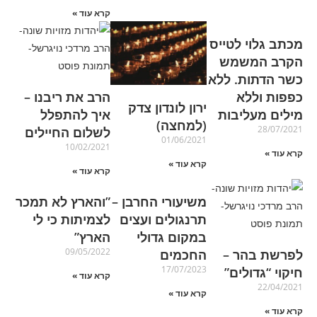
קרא עוד »
מכתב גלוי לטייס
הקרב המשמש
כשר הדתות. ללא
כפפות וללא
הרב את ריבנו –
ירון לונדון צדק
מילים מעליבות
איך להתפלל
(למחצה)
28/07/2021
לשלום החיילים
01/06/2021
10/02/2021
קרא עוד »
קרא עוד »
קרא עוד »
משיעורי החרבן –
‏‏”והארץ לא תמכר
תרנגולים ועצים
לצמיתות כי לי
במקום גדולי
הארץ”
09/05/2022
לפרשת בהר –
החכמים
17/07/2023
חיקוי “גדולים”
קרא עוד »
22/04/2021
קרא עוד »
קרא עוד »