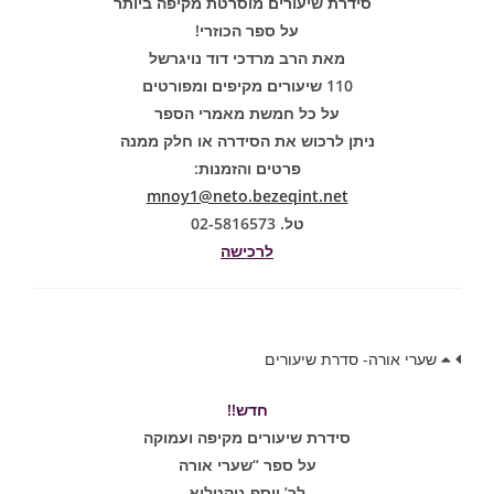
סידרת שיעורים מוסרטת מקיפה ביותר
על ספר הכוזרי!
מאת הרב מרדכי דוד נויגרשל
110 שיעורים מקיפים ומפורטים
על כל חמשת מאמרי הספר
ניתן לרכוש את הסידרה או חלק ממנה
פרטים והזמנות:
mnoy1@neto.bezeqint.net
טל. 02-5816573
לרכישה
שערי אורה- סדרת שיעורים
חדש!!
סידרת שיעורים מקיפה ועמוקה
על ספר “שערי אורה
לר’ יוסף גיקטליא