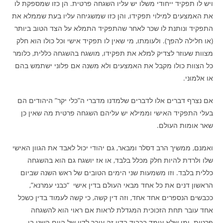
ויש לו תפקיד ייחודי משלו יש עליו השגחה פרטית. הן כזו שמספקת לו
את האמצעים למילוי תפקידו, והן כזו שמשגיחה עליו בעת שממלא את
התפקיד ונותנת לו שכר לאחר שהתפקיד התמלא על הצד הטוב ביותר
(או חלילה להפך). ולעומתו, מי שאין לו תפקיד אישי וכל כולו הוא חלק
מצוות שעוזר לצדיק למלא את תפקידו, מושגח בהשגחה כללית, כלומר
כל הצוות כולו מקבל את האמצעים ולא משנה אם פלוני ישתמש בהם
או אלמוני.
אם נצרף דברים אלו לדברים שלמדנו מדברי ה”כלי יקר” היהודים הם
בעלי התפקיד האישי וממילא יש עליהם השגחה פרטית מה שאין כן
שאר אומות העולם.
ואמנם, ממשיך הרב דסלר ומבאר, גם יהודי יכול לאבד את הגוון האישי
שלו ולרדת להיות חלק מכלל בלבד, או אז יושגח גם הוא בהשגחה
כללית בלבד. וזו משמעות שני הימים הטובים של ראש השנה שביום
הראשון דנים את כל אחד מבאי העולם בדין אישי “כבני עמרנא”,
ככבשים הנספרים אחד אחד, וזה דין קשה, כי קשה לעמוד בדין כשכל
אחד עובר תחת הזכוכית המגדלת לראות אם ראוי הוא להשגחה
פרטית. ומי שלא עומד בכבוד בדין זה עובר לדין של היום השני בו