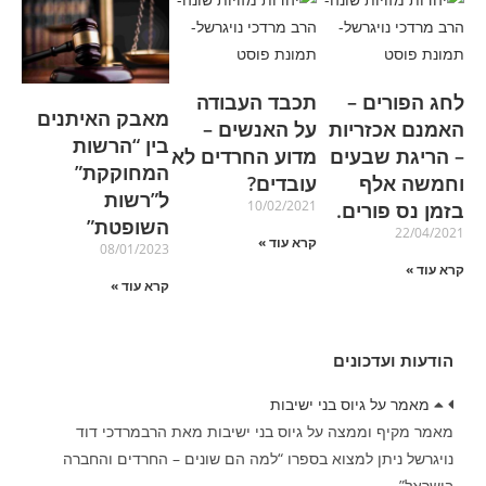
לחג הפורים –
תכבד העבודה
מאבק האיתנים
האמנם אכזריות
על האנשים –
בין “הרשות
– הריגת שבעים
מדוע החרדים לא
המחוקקת”
וחמשה אלף
עובדים?
ל”רשות
10/02/2021
בזמן נס פורים.
השופטת”
22/04/2021
קרא עוד »
08/01/2023
קרא עוד »
קרא עוד »
הודעות ועדכונים
מאמר על גיוס בני ישיבות
מאמר מקיף וממצה על גיוס בני ישיבות מאת הרבמרדכי דוד
נויגרשל ניתן למצוא בספרו “למה הם שונים – החרדים והחברה
בישראל”