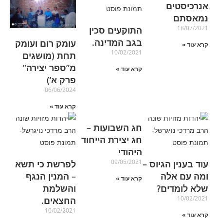
אנרכיסטים
נמאסתם
18/07/2021
התוקעים סכין
בגב המדינה.
עומק רום ועומק
קרא עוד »
10/02/2021
תחת (מושגים
מ”ספר יצירה”
קרא עוד »
פרק א’)
06/06/2024
קרא עוד »
חג השבועות –
חג יצירת הייחוד
היהודי
09/05/2021
עוד בענין הגיוס –
לפרשת כי תשא
ומה עם אלה
– המנין הנגף
קרא עוד »
שלא לומדים?
והשלמת
10/02/2021
החצאים.
10/02/2021
קרא עוד »