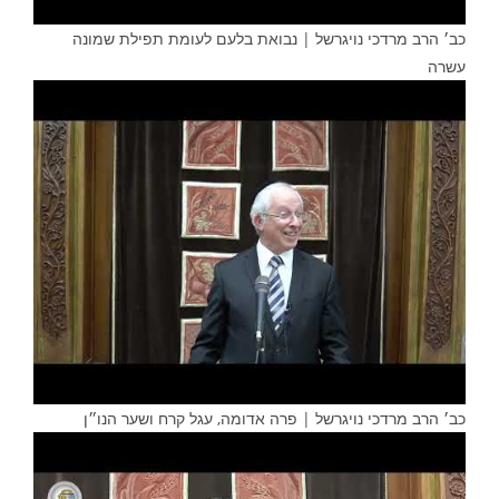
כב׳ הרב מרדכי נויגרשל | נבואת בלעם לעומת תפילת שמונה
עשרה
כב׳ הרב מרדכי נויגרשל | פרה אדומה, עגל קרח ושער הנו״ן