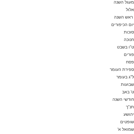
מעגל השנה
אלול
ראש השנה
יום הכיפורים
סוכות
חנוכה
ט”ו בשבט
פורים
פסח
ספירת העומר
ל”ג בעומר
שבועות
ט’ באב
חודשי השנה
תנ”ך
יהושע
שופטים
שמואל א’