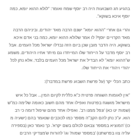
בהגיע חג השבועות היה רב יוסף שמח ואומר: “לולא ההוא יומא, כמה
יוסף איכא בשוקא”.
והרי גם אחרי “ההוא יומא” ישנם הרבה מאד יהודים, וביניהם הרבה
מאד הקרויים יוסף? לו אמר שלולא ההוא יומא, כמה בני אדם איכא
בשוקא, היה הדבר מובן שכן ביום הזה נבדלו ישראל מכל העמים. אבל
רב יוסף מדבר על הייחוד שלו המייחדו גם מיתר אחיו היהודים, משמע
ש”ההוא יומא” לא הבדיל את ישראל מכל העמים בלבד, אלא נתן לכל
יהודי ויהודי את הייחוד שלו.
כתב הכלי יקר (על פרשת השבוע פרשת במדבר!):
“אין לאומות השגחה פרטית כ”א כללית לקיום המין… אבל כל איש
מישראל מושגח בפרטות ואפילו אחד מהם חשוב כאומה שלימה כמ”ש
(שמות יט כא) ‘ונפל ממנו רב’. ואפילו אחד מהם שיפול דומה כי רב
הוא. ע”כ נתן להם הקב”ה מספר כמו לכוכבים שנאמר בהם (ישעיה מ
כו) ‘המוציא במספר צבאם לכולם בשם יקרא’. כך נאמר כאן (בספירה
עליה צוו בפרשתנו) ‘במספר שמות’ וגו’ להורות ש’מצדיקי הרבים