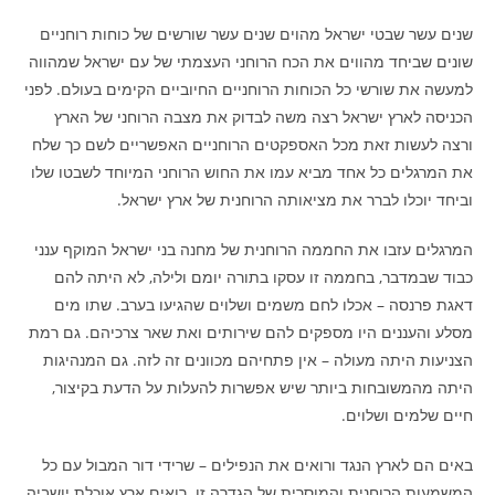
שנים עשר שבטי ישראל מהוים שנים עשר שורשים של כוחות רוחניים
שונים שביחד מהווים את הכח הרוחני העצמתי של עם ישראל שמהווה
למעשה את שורשי כל הכוחות הרוחניים החיוביים הקימים בעולם. לפני
הכניסה לארץ ישראל רצה משה לבדוק את מצבה הרוחני של הארץ
ורצה לעשות זאת מכל האספקטים הרוחניים האפשריים לשם כך שלח
את המרגלים כל אחד מביא עמו את החוש הרוחני המיוחד לשבטו שלו
וביחד יוכלו לברר את מציאותה הרוחנית של ארץ ישראל.
המרגלים עזבו את החממה הרוחנית של מחנה בני ישראל המוקף ענני
כבוד שבמדבר, בחממה זו עסקו בתורה יומם ולילה, לא היתה להם
דאגת פרנסה – אכלו לחם משמים ושלוים שהגיעו בערב. שתו מים
מסלע והעננים היו מספקים להם שירותים ואת שאר צרכיהם. גם רמת
הצניעות היתה מעולה – אין פתחיהם מכוונים זה לזה. גם המנהיגות
היתה מהמשובחות ביותר שיש אפשרות להעלות על הדעת בקיצור,
חיים שלמים ושלוים.
באים הם לארץ הנגד ורואים את הנפילים – שרידי דור המבול עם כל
המשמעות הרוחנית והמוסרית של הגדרה זו. רואים ארץ אוכלת יושביה