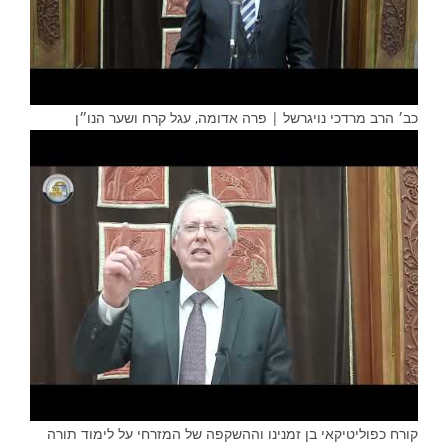
כב׳ הרב מרדכי נויגרשל | פרה אדומה, עגל קרח ושער הנו״ן
קורח כפוליטיקאי בן זמנינו וההשקפה של המזרחי על לימוד תורה