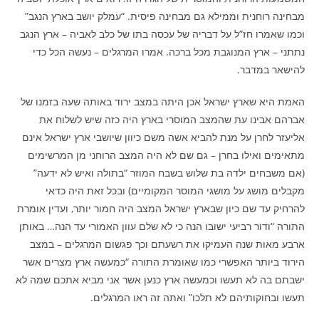
מבחינה רוחנית וממילא גם מבחינה פיסית. “עמלק יושב בארץ הנגב”
וכמו שאמרו חז”ל על דבריה של עכסה בתו של כלב לאביה – ארץ הנגב
נתתני – ארץ המנוגבת מכל ברכה. אמרו המרגלים – נעשה הכל כדי
להישאר במדבר.
האמת היא שארץ ישראל אכן היתה במצב ירוד באותה שעה בזמנו של
אברהם אבינו עת שהמצב המוסרי בארץ היה כזה שיש לשלוח את
אליעזר לחרן על מנת להביא אשה משם כיוון שיושבי ארץ ישראל אינם
מתאימים ואילו בחרן – גם שם לא היה המצב הרוחני מן המרשימים
(אם משבחים ילדה בת שלוש בשבח המוזר “בתולה ואיש לא ידעה”
מקבלים מושג על מושגי המוסר המקומיים) ובכל זאת היה כדאי
להרחיק עד שם כיון שבארץ ישראל המצב היה חמור יותר, ועדין אומרת
התורה “ודור רביעי ישובו הנה כי לא שלם עוון האמורי עד הנה… באותן
ארבע מאות שנה העמיקו את רשעתם וכך פגשום המרגלים – במצב
הירוד ביותר האפשרי כמו שאומרת התורה “כמעשה ארץ מצרים אשר
ישבתם בה לא תעשו וכמעשה ארץ כנען אשר אני מביא אתכם שמה לא
תעשו ובחוקותיהם לא תלכו” ואתה זה ראו המרגלים.