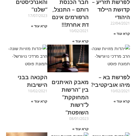
לפרשת תזריע –
חבר הכנסת
והאנרכיסטים
קדושת היילוד
רותם – התנצל,
“שלנו”
17/07/2023
היהודי
הרפורמים אינם
22/04/2021
דת אחרת!!!
קרא עוד »
10/02/2021
קרא עוד »
קרא עוד »
לפרשת בא –
הקנאה בבני
מאבק האיתנים
מיהו אוביקטיבי?
הישיבות
בין “הרשות
10/02/2021
10/02/2021
המחוקקת”
קרא עוד »
קרא עוד »
ל”רשות
השופטת”
08/01/2023
קרא עוד »