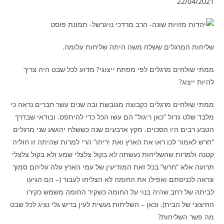
22/04/2021
שליחות המרגלים ששלח משה היתה שליחות עלומה.
ממתי שולחים מרגלים לפי מפתח ייצוגי? מדוע לכל שבט היה צריך
להיות ייצוג?
ממתי שולחים מרגלים כקבוצה מגובשת ובה שנים עשר חברים נראה כי
מלבד שלט גדול “כאן ריגול” הם עשו הכל כדי להיתפס. ובודאי שבדרך
הטבע רבים היו הסכוים. מקץ ארבעים שנה כששלח יהושע שני מרגלים
“חרש לאמור לכו ראו את הארץ ואת יריחו” הרי למרות שהיתה זו חוליה
קטנה ולמרות שהשליחות נעשתה לא בקול צלצלי שמע ולא בקול צלצלי
תרועה אלא “חרש” בכל זאת המודיעין של עמי הארץ עלה עליהם סמוך
ונראה לכניסתם ואפילו את החומה לא הצליחו לעבור (– הם הגיעו
לביתה של רחב שהיה בנוי על החומה כשקיר החומה משמש כקירו
החיצוני של הבית). וכאן – השליחות נעשית לעין בריש גלי נציג לכל שבט
מה פשר השליחות?