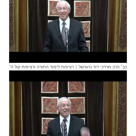
כב׳ הרב מרדכי דוד נויגרשל | רציפות לימוד התורה ורציפות קול ה׳