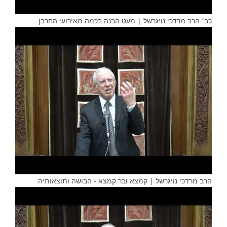
כב׳ הרב מרדכי נויגרשל | מעט הבנה בכמה מאירועי החרבן
הרב מרדכי נויגרשל | קמצא ובר קמצא - הבושה ותוצאותיה