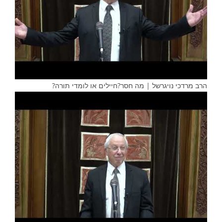
הרב מרדכי נויגרשל | מה חסר?חיילים או לומדי תורה?