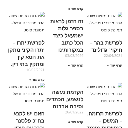
קרא עוד »
זה הזמן לראות
בספר גלות
ישמעאל כיצד
לפרשת בהר –
הכל כתוב
לפרשת יתרו –
חיקוי “גדולים”
במקורותינו
יתרו הקיני מתקן
03/03/2026
22/04/2021
את חטא קין
ומתקין בתי דין.
קרא עוד »
קרא עוד »
10/02/2021
קרא עוד »
הקדמת נעשה
לנשמע, הכתרים
וסיבת אבדנם
26/01/2022
לפרשת תרומה.
האם יש לקנא
– המשכן –
בח”כ פלסנר
קרא עוד »
המשכיות מעמד
וברבנים פירון