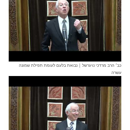
כב׳ הרב מרדכי נויגרשל | נבואת בלעם לעומת תפילת שמונה
עשרה