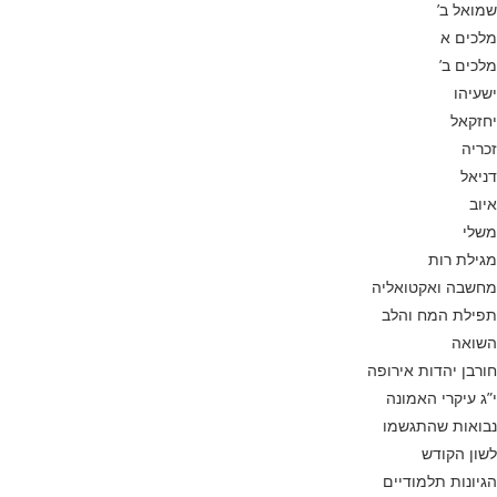
שמואל ב’
מלכים א
מלכים ב’
ישעיהו
יחזקאל
זכריה
דניאל
איוב
משלי
מגילת רות
מחשבה ואקטואליה
תפילת המח והלב
השואה
חורבן יהדות אירופה
י”ג עיקרי האמונה
נבואות שהתגשמו
לשון הקודש
הגיונות תלמודיים