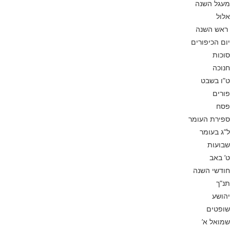
מעגל השנה
אלול
ראש השנה
יום הכיפורים
סוכות
חנוכה
ט”ו בשבט
פורים
פסח
ספירת העומר
ל”ג בעומר
שבועות
ט’ באב
חודשי השנה
תנ”ך
יהושע
שופטים
שמואל א’