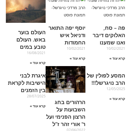
פה – סח,
יוסף יפה התואר
העולם בוער
האלוקים דיבר
ודניאל איש
באש. העולם
ואנו שמענו
החמודות
טובע במים
10/02/2021
10/02/2021
16/08/2021
קרא עוד »
קרא עוד »
קרא עוד »
המסע לפולין של
איגרת לבני
הרב נויגרשל!!!
הישיבות לקראת
12/05/2025
בין הזמנים
28/07/2025
קרא עוד »
הרהורים בחג
קרא עוד »
השבועות על
הרצון הפנימי ועל
ר’ אורי זהר ז”ל
07/06/2022