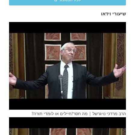
שיעורי וידאו
הרב מרדכי נויגרשל | מה חסר?חיילים או לומדי תורה?