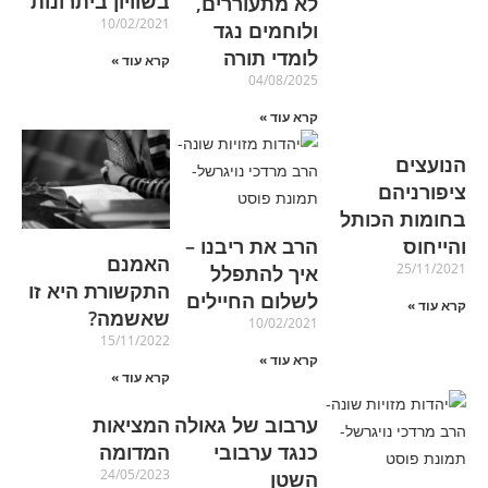
בשוויון ביתרונות
לא מתעוררים,
10/02/2021
ולוחמים נגד
לומדי תורה
קרא עוד »
04/08/2025
קרא עוד »
הנועצים
ציפורניהם
בחומות הכותל
והייחוס
הרב את ריבנו –
האמנם
25/11/2021
איך להתפלל
התקשורת היא זו
לשלום החיילים
קרא עוד »
שאשמה?
10/02/2021
15/11/2022
קרא עוד »
קרא עוד »
ערבוב של גאולה
המציאות
כנגד ערבובי
המדומה
24/05/2023
השטן