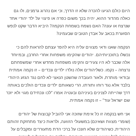
היום כולם הגיעו להכרה שלא זו הדרך, וכי אם נהרוג גרמנים, ולו גם
כאלה מהדור ההוא, יהיה בכך משום כפרה או פיצוי על ילד יהודי אחד
שנרצח או עונה? האם נשמח בשמחת הנקמה? היביא הדבר שקט לנפש
הסוערת בכאב על אבדן הטובים שבעמינו?
הנקמה שאנו ודאי מצווים עליה היא להפר עצתם להראות להם כי
נכשלו בתוכניותיהם. יהודים שהקימו משפחות אחרי החרבן, ובמיוחד
אלה שכבר לא היו צעירים והקימו משפחות מחדש אחרי שמשפחתם
נרצחה – נקמו. כשליהודים אלה נולדו ילדים ונכדים – זו נקמה אמתית
ובודאי מותרת, ולאור העובדה שהשטן הנאצי לא לחם נגד הגזע היהודי
בלבד אלא נגד רוחו ותורתו, הרי כשאותם ילדים ונכדים הולכים באותה
דרך שהייתה לצנינים בעיניהם ובעטיה אמרו “לכו ונכחידם מגוי ולא יזכר
שם ישראל עוד” – זו נקמה אמתית.
אני חש בנקמה זו כל אימת שזוכה אני להוביל קבוצות של יהודים
(שומרי מצוות ושאינם) במשעולי הזוועה, ולראות כיצד מתחזקת זהותם
היהודית, כשיהודים שלא חונכו על ברכי הדת מתעוררים ומקבלים על