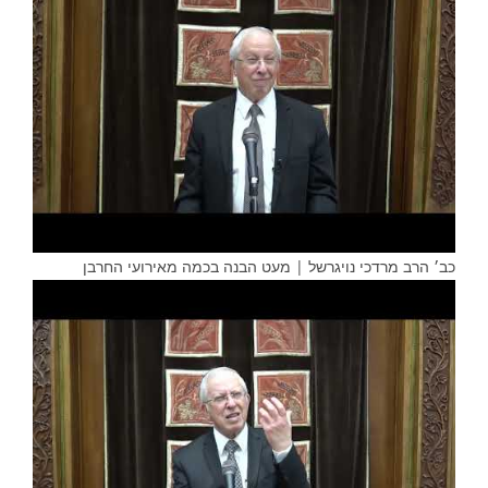
כב׳ הרב מרדכי נויגרשל | מעט הבנה בכמה מאירועי החרבן