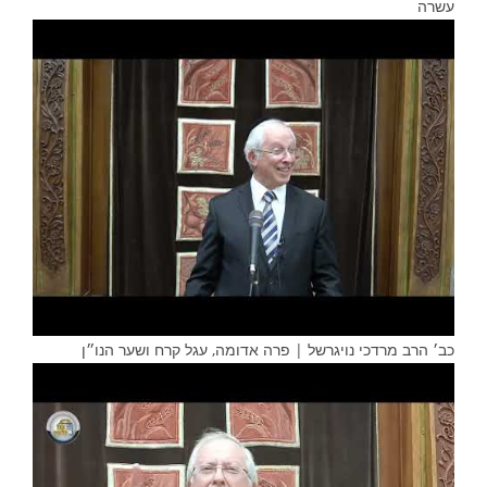
עשרה
כב׳ הרב מרדכי נויגרשל | פרה אדומה, עגל קרח ושער הנו״ן