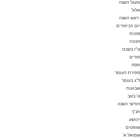
מעגל השנה
אלול
ראש השנה
יום הכיפורים
סוכות
חנוכה
ט”ו בשבט
פורים
פסח
ספירת העומר
ל”ג בעומר
שבועות
ט’ באב
חודשי השנה
תנ”ך
יהושע
שופטים
שמואל א’