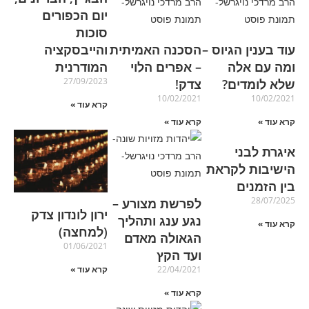
יום הכפורים
סוכות
עוד בענין הגיוס –
הסכנה האמיתית
והייבסקציה
ומה עם אלה
– אפרים הלוי
המודרנית
27/09/2023
שלא לומדים?
צדק!
10/02/2021
10/02/2021
קרא עוד »
קרא עוד »
קרא עוד »
איגרת לבני
הישיבות לקראת
בין הזמנים
28/07/2025
לפרשת מצורע –
ירון לונדון צדק
נגע ענג ותהליך
קרא עוד »
(למחצה)
הגאולה מאדם
01/06/2021
ועד הקץ
קרא עוד »
22/04/2021
קרא עוד »