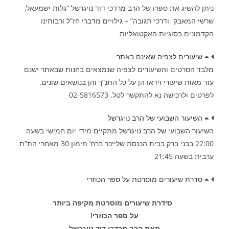
ניתן להשיג את ספרו של הרב מרדכי דוד נויגרשל “גלות ישמעאל,
שרשי המאבק ודרכי תגובה” – גילויים מדברי חז”ל ורבותינו
הקדמונים בסוגיות האקטואליות
שיעורים לצפיה שאינם באתר
מלבד הסרטים והשיעורים לצפיה שנמצאים בחנות שבאתר ישנם
עוד מאות שיעורי וידאו הן על כל התנ”ך והן בנושאים שונים.
לפרטים ולרכישה נא להתקשר לטל. 02-5816573
השיעור השבועי של הרב נויגרשל
השיעור השבועי של הרב נויגרשל מתקיים מידי יום חמישי בשעה
22:00 בבני ברק בבית הכנסת שלייכר ברח’ מימון 30 מאחרי הת”ת
ערבית בשעה 21:45
סדרת שיעורים מוסרטת על ספר הכוזרי
סידרת שיעורים מוסרטת מקיפה ביותר
על ספר הכוזרי!
מאת הרב מרדכי דוד נויגרשל