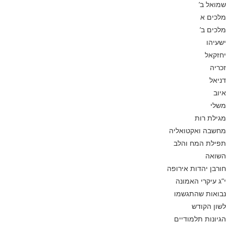
שמואל ב’
מלכים א
מלכים ב’
ישעיהו
יחזקאל
זכריה
דניאל
איוב
משלי
מגילת רות
מחשבה ואקטואליה
תפילת המח והלב
השואה
חורבן יהדות אירופה
י”ג עיקרי האמונה
נבואות שהתגשמו
לשון הקודש
הגיונות תלמודיים