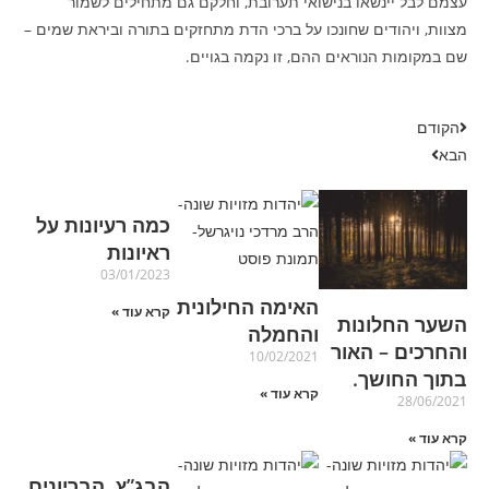
עצמם לבל יינשאו בנישואי תערובת, וחלקם גם מתחילים לשמור
מצוות, ויהודים שחונכו על ברכי הדת מתחזקים בתורה וביראת שמים –
שם במקומות הנוראים ההם, זו נקמה בגויים.
הקודם
הבא
כמה רעיונות על
ראיונות
03/01/2023
האימה החילונית
קרא עוד »
השער החלונות
והחמלה
והחרכים – האור
10/02/2021
בתוך החושך.
קרא עוד »
28/06/2021
קרא עוד »
הבג”ץ, הבריונים,