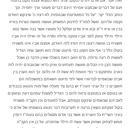
זאת ועוד, אם אדם יחליט לנקום, עלול הוא למצוא עצמו נוקם בחמת
זעם על דברים שבמבט אמיתי הינם דברים פעוטי ערך יחסית. וכך
כותב הכלי יקר: “על כל המאורעות שבגופות, לא רצה ה’ שיבקש האדם
נקמה עליהם. משל למה”ד לתינוק המשחק ועושה מעשה נערות באיזו
בנין או איזו ד”א ובא איזו אדם וקלקל כל מעשיו אשר בנה ואשר נטע
הילד והילד צועק לפני אביו צעקה גדולה ומרה על זה ואילו היה אביו
משגיח בו ועושה רצונו היה הורג לזה האדם, אמנם אביו אינו משגיח
בקולו כלל כי אף אם הקטן כפי מיעוט שכלו הוא חושב שזה הגדיל
לעשות לו רעה גדולה, מ”מ האב רואה בשכלו שאין הדבר כן ושכל
מעשה הבן היו הבלים מעשה תעתועים ואינן כדאי שבעבורם יהיה לזה
כאויב ומתנקם כי כפי האמת לא עשה לו זה כלום. כך הוא הענין בין
אבינו שבשמים לברואיו אשר לפי מיעוט השגתם במושכלות הם
חושבים כי כל עניני העה”ז יש בהם צד מעלה ושלימות והנוגע בכבודם
או בגופם או בממונם נראה להם כי הגדיל לעשות עמהם רעה וצועקים
לאביהם שבשמים שינקם נקמתם, אבל לפעמים אין הקב”ה משגיח
בקול זעקתם כשאין ברעה זו תערובות דבר הנוגע בנשמתו של אדם כי
בעיני השי”ת כל העניינים אשר בני אדם מסגלים בהם בעוה”ז דומין
ממש לצחוק ושחוק אשר עשה לו הילד שהזכרנו, על כן אין הקב”ה