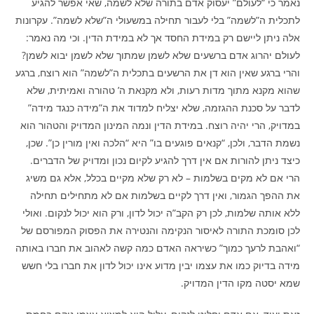
נאמר כי “לעולם” יעסוק אדם בתורה שלא לשמה, שאי אפשר להגיע
לתכלית ה”לשמה” בלי לעבור תחילה במשעולי ה”שלא לשמה”. עקרונות
אלה ניתן ליישם רק במידת החסד אך לא במידת הדין. וכי מה נאמר:
לעולם יהרוג אדם ברשעים שלא לשמן שמתוך שלא לשמן יבוא לשמן?
והרי ברגע שאין הוא דן את הרשעים בתכלית ה”לשמה” הוא רוצח, ברגע
שהוא מקנא מתוך מדות רעות, ולא מקנאת ה’ טהורה ואמיתית, שלא
לדבר על סכנת ההגזמה, שלא יצליח למדוד את ה”מידה כנגד מידה”
במדויק, הרי יהיה רוצח. במידת הדין ונמה המינון המדויק והטהור הוא
נשמת הדבר, ולכן, “קנאים פוגעים בו” היא “הלכה ואין מורין כן”. שכן,
כיצד ניתן להורות אם אין דרך להגיע לקיום נכון ומדויק של הדברים.
הרי אם לא מקים בשלמות – לא רק שלא מקיים בכלל, אלא גם משיג
את ההפך הגמור, ואין דרך לקיים בשלמות אם לא מתחילים תחילה
ללא אותה שלמות, לכן רק הקב”ה יכול לדון, ורק הוא יכול לנקום. ואולי
לכן סומכת התורה לאיסור הנקימה והנטירה את הפסוק המפורסם של
“ואהבת לרעך כמוך” כשיראה האדם כמה קשה לאהוב את חברו באותה
מידה בדיוק כמו את עצמו יבין מדוע אינו יכול לדון את חברו בלי חשש
שמא יסטה מקו הדין המדויק.