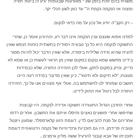
משגיח בהם זולת בזמן שע”י מאורעות שבגופות יגיע לו ביטול תורה
ומצוה אז הנקמה נקמת ה'” עד כאן לשון הכלי יקר.
– רק הקב”ה יודע אל נכון על מה כדאי לנקום.
למדנו אפוא שעצם ענין הנקמה אינו דבר רע, וההיגיון אומר כן, שהרי
התשוקה לנקמה היא כל כך טבעית ויסודית בתשתית כוחות הנפש שאין
להניח שהיא מידה שלילית ביסודה, אלא שאין הדבר יכול להיות מסור
בידינו מחשש שמא ננקום במקום שאין מן הראוי לעשות כן או שמא לא
נדייק, ונזיק במקום לתקן, ואולי לכן הזהירה התורה, שלא כבמידות
מגונות, “לא תיקום ולא תיטור”, כיון שאין מדובר במידה רעה היינו
חושבים שמותר לנו להשתמש בה, ואולי אף מצווים אנו על כך, הזהירה
התורה לבל ניטול את החוק לידינו.
אחרי החרבן הגדול התעוררה תשוקה אדירה לנקמה, היו קבוצות
שחיפשו אחרי פושעים נאצים וחיסלו איתם את החשבון. אחרים רדפו
אחריהם על מנת להביאם לדין. דוגמת הזוג קלארספלד, שמעון ויזנטל
וטוביה פרידמן. היו גם תוכניות גרנדיוזיות של נקמה וירטואוזית דוגמת
תוכניתו של אבא קובנר להרעיל ששה מליון גרמנים…