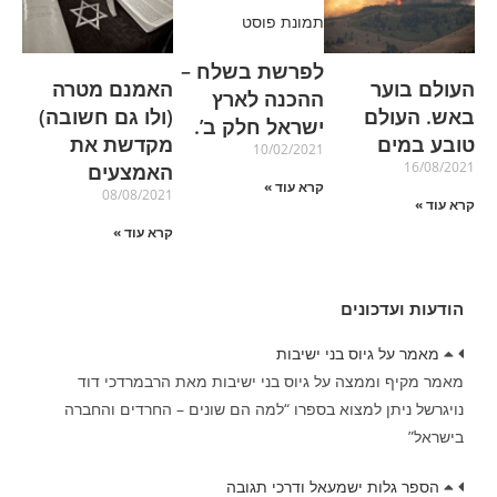
לפרשת בשלח –
העולם בוער
האמנם מטרה
ההכנה לארץ
באש. העולם
(ולו גם חשובה)
ישראל חלק ב’.
טובע במים
מקדשת את
10/02/2021
16/08/2021
האמצעים
קרא עוד »
08/08/2021
קרא עוד »
קרא עוד »
הודעות ועדכונים
מאמר על גיוס בני ישיבות
מאמר מקיף וממצה על גיוס בני ישיבות מאת הרבמרדכי דוד
נויגרשל ניתן למצוא בספרו “למה הם שונים – החרדים והחברה
בישראל”
הספר גלות ישמעאל ודרכי תגובה