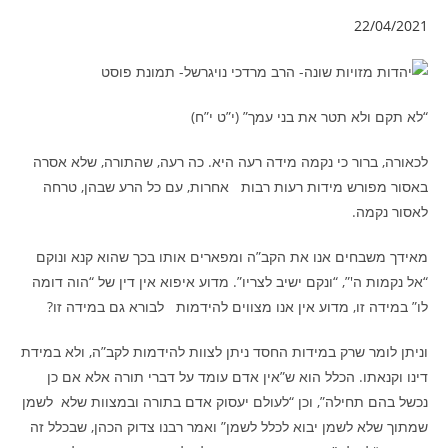
22/04/2021
“לא תקם ולא תטר את בני עמך” (י”ט י”ח)
לכאורה, ברור כי נקמה מידה רעה היא. כה רעה, שהתורה, שלא אסרה
באסור מפורש מידות רעות רבות אחרות, עם כל הרע שבהן, טרחה
לאסור נקמה.
מאידך משבחים אנו את הקב”ה ומפארים אותו בכך שהוא קנא ונוקם
“אל נקמות ה'”, “ונקם ישיב לצריו”. מדוע איפוא אין דין של “הוה דומה
לו” במידה זו, מדוע אין אנו מצווים להידמות לבורא גם במידה זו?
וניתן לומר שרק במידות החסד ניתן לצוות להידמות לקב”ה, ולא במידת
דינו וקנאתו. הכלל הוא ש”אין אדם עומד על דברי תורה אלא אם כן
נכשל בהם תחילה”, וכן “לעולם יעסוק אדם בתורה ובמצוות שלא לשמן
שמתוך שלא לשמן יבוא לכלל לשמן” ואמר רבנו צדוק הכהן, שבכלל זה