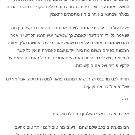
למשל באותו ענין, ועוד פחות. בצורה כזו מצילים שקרי בנט ושות’ הרבה
מאלה שבתנאים אחרים היו מתפתים להאמין.
יש לפעול כבר עכשיו להחדיר לצבור את ההכרה שאין כל קשר בין מה
שנאמר על ידי “המדינה” לאמת, כך שכאשר יגיע הרגע הקריטי וייאמר
להם שהמדינה אומרת על אדם שהוא יהודי כי עבר איזשהו הליך מזורז
המכונה בפיהם משום מה גיור, יידעו שגם לאמירה זו אין כל קשר
למציאות, ויש לברר יהדות באמצעים אחרים, תיפול האמירה הזאת על
קרקע פוריה ועל אזנים קשובות.
תודה לכם מר בנט ושות’ שהקדמתם רפואה למכה הגדולה. אבל אוי לנו
של”רפואה” כזו אנו זקוקים.
***
אגב, נראה כי ראשי השלטון בזים לדמוקרטיה.
הם מאמינים בלב שלם שהם יודעים מה טוב לעם יותר טוב מהעם
עצמו. אך מכיון שהם נמצאים בתוך מנגנון דמוקרטי ורק העם יכול