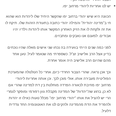
יש לנו אחריות ליהודי מרחוב יפו.
הכוונה היא שיש יהודי ברחוב יפו שהקשר היחיד שלו ליהדות הוא שהוא
חי ב”מדינה יהודית” והמילה יהודי כתובה בתעודת הזהות שלו. תיקח לו
את זה ולקחת לו את הזיק האחרון המקשר אותו ליהדות וילדיו יהיו
אבודים. למענם אנו נאבקים ומתבזים.
לפני כמה שנים הייתי בוועידה בה נכחו שני אישים מאלה שהיו נוכחים
בדיון אצל הרב אלישיב זצ”ל. כשספרתי מה שנאמר לעיל. טען אחד
מהם שהיום הרב אלישיב היה אומר אחרת.
וכך אכן נראה. שהרי הצבור החרדי כיום, אחרי כל הטלטלה שהמערכת
הפוליטית מעבירה אותו, אולי מוכן לכך. וכן אותה אחריות ליהודי
מרחוב יפו מחיבת לכאורה הפרדה מוחלטת בין דת למדינה שהרי אם
לא כן, ברגע שה”יהדות” של המדינה מקבלת גוון רפורמי ומופקר לגמרי
הרי יש להציל את אותו “יהודי מרחוב יפו” מכלל טעות כאילו זו יהדות
ולהפריד את הדת מהמדינה ולהקים לנו את האוטונומיה החד צדדית
דלעיל.