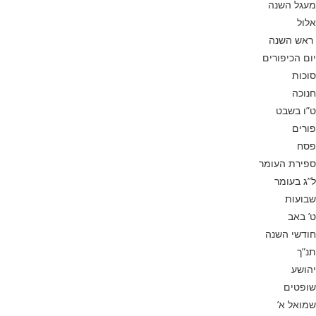
מעגל השנה
אלול
ראש השנה
יום הכיפורים
סוכות
חנוכה
ט”ו בשבט
פורים
פסח
ספירת העומר
ל”ג בעומר
שבועות
ט’ באב
חודשי השנה
תנ”ך
יהושע
שופטים
שמואל א’