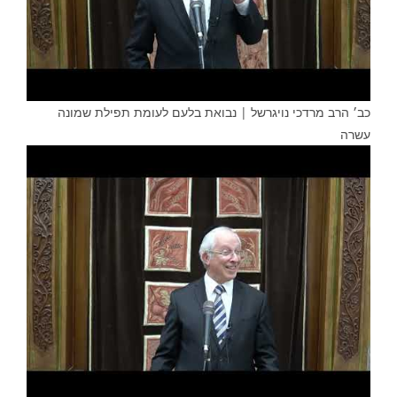
כב׳ הרב מרדכי נויגרשל | נבואת בלעם לעומת תפילת שמונה
עשרה