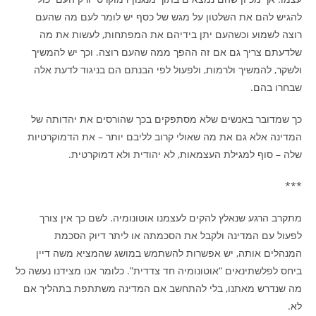
להגיש להם את השלטון על מגש של כסף יש לומר לעם מה שהעם
רוצה לשמוע וכשהעם יתן בידיהם את המפתחות, לעשות את מה
שלדעתם צריך גם אם זה ההפך ממה שהעם רוצה. וכך יש להמשיך
ולשקר, להמשיך ולרמות, ולפעול לפי הבנתם הם בניגוד לדעת אלה
שבחרו בהם.
כך שמדובר באנשים שלא מסתפקים בכך שהורסים את יהדותה של
המדינה אלא גם את מה שאולי קרוב לליבם יותר – את הדמוקרטיות
שלה – סוף למגילת העצמאות, לא יהודית ולא דמוקרטית.
***
מתקרב הרגע שנאלץ להקים לעצמנו אוטונומיה. לשם כך אין צורך
לפעול עם המדינה ולקבל את הסכמתה או ליתר דיוק הסכמת
המנהלים אותה, יש אפשרות להשתמש במושג שהמציא משה דיין
ביחס לפלשתינאים “אוטונומיה חד צדדית”. כלומר אנו מצידנו נעשה כל
מה שנדרש מאתנו, בלי להתחשב אם המדינה משתתפת בתהליך אם
לא.