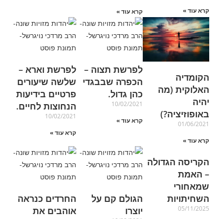
קרא עוד »
קרא עוד »
לפרשת תצוה –
לפרשת וארא –
הקומדיה
הכפרה שבבגדי
שלשה שיעורים
האלוקית (מה
כהן גדול.
פרטיים בידיעות
יהיה
10/02/2021
הנחוצות לחיים.
באופוזיציה?)
10/02/2021
קרא עוד »
01/06/2021
קרא עוד »
קרא עוד »
הקריסה הגדולה
– האמת
שמאחורי
השחיתויות
הגולם קם על
החרדים כנראה
05/11/2025
יוצרו
אוהבים את