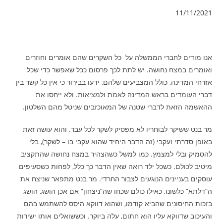
11/11/2021
אנו מודים לחברי הממשלה על כל השקרים שהם אומרים וחוזרים
ואומרים במצח נחושה. יש לתת לכך פרסום ככל שאפשר כדי שכל
אזרחי המדינה, כולל המצביעים שלהם, ידעו בבירור כי אין כל קשר בין
דברי העומדים בראש המדינה לאמת ולמציאות. ולא ייחסו את
ההאשמה הזאת לדברי שטנה של המאוכזבים שניטל מהם השלטון.
מר בנט ששיקר לבוחריו לא מפסיק לשקר לכל עבר. והוא עושה זאת
באופן סדרתי ועקבי (זה הדבר היחיד שהוא עקבי בו – לשקר), בלי
להסמיק ובלי למצמץ. כמו למשל כשהצהיר במצח נחושה שהתקציב
מיטיב לכולם. כשכל ילד רואה שאין הדבר כך כלל, לפחות כשסעיפים
עוסקים בעניינים הנוגעים לצבור החרדי. מר בנט מתפאר שניצח את
ה”דלתא” כלשונו, כאילו כולם שכחו שה”ניצחון” אם אכן הושג, הושג
בזכות החיסונים שהביא קודמו, ושהוא דווקא היסס להשתמש בהם
והעיכוב שדווקא עליו הוא חתום, עלה ביוקר. וכששואלים אותו ישירות