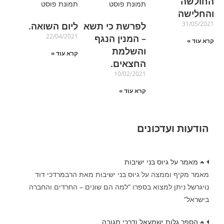
החולשה
והחלישה
31/05/2021
לפרשת כי תשא
ליום השואה.
22/04/2021
– המנין הנגף
קרא עוד »
והשלמת
קרא עוד »
החצאים.
10/02/2021
קרא עוד »
הודעות ועדכונים
מאמר על גיוס בני ישיבות
מאמר מקיף וממצה על גיוס בני ישיבות מאת הרבמרדכי דוד
נויגרשל ניתן למצוא בספרו “למה הם שונים – החרדים והחברה
בישראל”
הספר גלות ישמעאל ודרכי תגובה