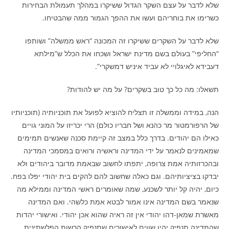
שלא לדבר על עצם השקר הגדול ששיקרו במהלך תעמולת הבחירות
כשרימו את בוחריהם ועשו את ההפך הגמור ממה שהבטיחו.
שלא לדבר על השקרים ששיקרו זה המכונה “ראש ממשלה” ושותפו
“החליפי” בעולם בשם מדינת ישראל ושכחו את הכלל ש”מילתא
דעבידא לאיגלויי לא עביד איניש דמשקרי”.
תשאלו: מה כל כך טוב בשקרים? על מה יש להודות?
הנה, במידה וממשלה זו תצליח להוציא לפועל את תוכניותיה (תוכניותיו
של הרפורמטור מר כהנא ושל חבריו כולם) הרי יכריזו על המוני גויים
כאילו הם יהודים. בדרך כלל במצב זה קיימת סכנה שאנשים תמימים
שמאמינים לנאמר על ידי המדינה וראשיה ורואים במסמכי המדינה
ובהכרזותיה אמת צרופה, יתפתו לחשוב שבאמת מדובר ביהודים ולא
יבדקו בציציותיהם. וגם כאלה שחשוב להם להקים בית יהודי יפלו בפח.
כיום, יהיה קל יותר לשכנע, שמה שאומרים ראשי המדינה וממילא מה
שנאמר בשם המדינה אינו אמור לבטא אמת כלשהי. ואם המדינה
מאשרת שמאן-דהו יהודי אין זה ראיה שהוא אכן יהודי. ואישורי יהדות
שהמדינה תנפיק יהיו שווים לאישורים שתנפיק הרשות הפלשתינית