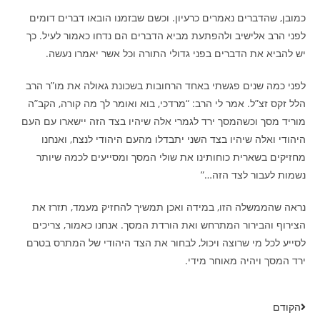
כמובן, שהדברים נאמרים כרעיון. וכשם שבזמנו הובאו דברים דומים
לפני הרב אלישיב ולהפתעת מביא הדברים הם נדחו כאמור לעיל. כך
יש להביא את הדברים בפני גדולי התורה וכל אשר יאמרו נעשה.
לפני כמה שנים פגשתי באחד הרחובות בשכונת גאולה את מו”ר הרב
הלל זקס זצ”ל. אמר לי הרב: “מרדכי, בוא ואומר לך מה קורה, הקב”ה
מוריד מסך וכשהמסך ירד לגמרי אלה שיהיו בצד הזה יישארו עם העם
היהודי ואלה שיהיו בצד השני יתבדלו מהעם היהודי לנצח, ואנחנו
מחזיקים בשארית כוחותינו את שולי המסך ומסייעים לכמה שיותר
נשמות לעבור לצד הזה…”
נראה שהממשלה הזו, במידה ואכן תמשיך להחזיק מעמד, תזרז את
הצירוף והבירור המתרחש ואת הורדת המסך. אנחנו כאמור, צריכים
לסייע לכל מי שרוצה ויכול, לבחור את הצד היהודי של המתרס בטרם
ירד המסך ויהיה מאוחר מידי.
הקודם