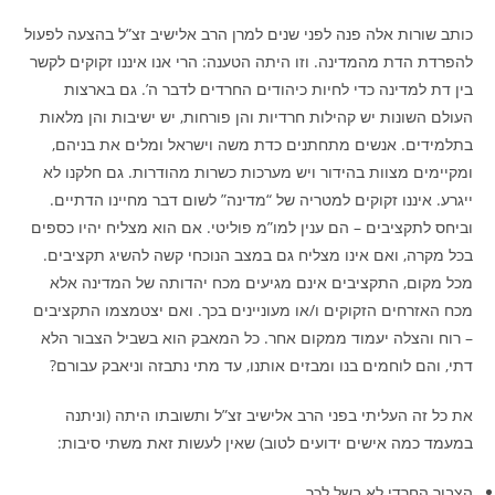
כותב שורות אלה פנה לפני שנים למרן הרב אלישיב זצ”ל בהצעה לפעול
להפרדת הדת מהמדינה. וזו היתה הטענה: הרי אנו איננו זקוקים לקשר
בין דת למדינה כדי לחיות כיהודים החרדים לדבר ה’. גם בארצות
העולם השונות יש קהילות חרדיות והן פורחות, יש ישיבות והן מלאות
בתלמידים. אנשים מתחתנים כדת משה וישראל ומלים את בניהם,
ומקיימים מצוות בהידור ויש מערכות כשרות מהודרות. גם חלקנו לא
ייגרע. איננו זקוקים למטריה של “מדינה” לשום דבר מחיינו הדתיים.
וביחס לתקציבים – הם ענין למו”מ פוליטי. אם הוא מצליח יהיו כספים
בכל מקרה, ואם אינו מצליח גם במצב הנוכחי קשה להשיג תקציבים.
מכל מקום, התקציבים אינם מגיעים מכח יהדותה של המדינה אלא
מכח האזרחים הזקוקים ו/או מעוניינים בכך. ואם יצטמצמו התקציבים
– רוח והצלה יעמוד ממקום אחר. כל המאבק הוא בשביל הצבור הלא
דתי, והם לוחמים בנו ומבזים אותנו, עד מתי נתבזה וניאבק עבורם?
את כל זה העליתי בפני הרב אלישיב זצ”ל ותשובתו היתה (וניתנה
במעמד כמה אישים ידועים לטוב) שאין לעשות זאת משתי סיבות:
הצבור החרדי לא בשל לכך.