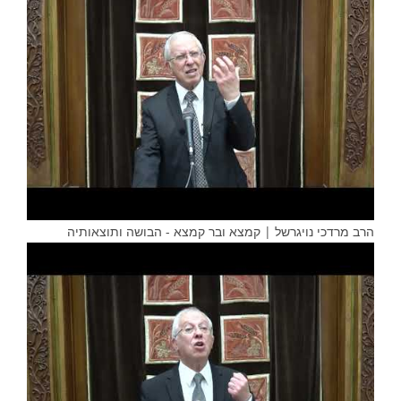
הרב מרדכי נויגרשל | קמצא ובר קמצא - הבושה ותוצאותיה