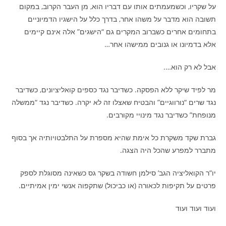
על שקריו, וכשמעמתים אותו עם דבריו הוא, מן העבר הקרוב, במקום
תשובה הוא מדבר על משהו אחר, בדרך כלל על הישגיו הדמיוניים
בתחומים אחרים כשברוב המקרים גם “הישגים” אלה אינם קיימים
אלא בדמיונו או גנובים ממישהו אחר…
אבל לא רק הוא….
מר לפיד שיקר ללא הפסקה. כשדיבר נגד כספים קואליציונים, כשדיבר
נגד שרים “נורווגיים” והבטיח שאצלו זה לא יקרה. כשדיבר נגד “ממשלה
מנופחת” כשדיבר נגד מינויי מקורבים.
גברת שקד משקרת כל אימת שהיא מספרת על התלבטויותיה אך בסוף
מתברר למפרע שהכל היה הצגה.
יו”ר הקואליציה הגב’ סילמן חשודה בשקר גס כשאינה מסוגלת לספק
פרטים על תקיפות לכאורה (או כביכול) שתקפוה אנשי ימין אמיתיים.
ועוד ועוד ועוד