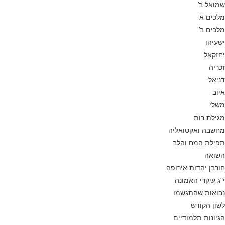
שמואל ב’
מלכים א
מלכים ב’
ישעיהו
יחזקאל
זכריה
דניאל
איוב
משלי
מגילת רות
מחשבה ואקטואליה
תפילת המח והלב
השואה
חורבן יהדות אירופה
י”ג עיקרי האמונה
נבואות שהתגשמו
לשון הקודש
הגיונות תלמודיים